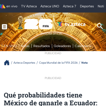
en vivo
TV Azteca
Azteca UNO
Azteca 7
Deportes
Notic
EN VIVO
Notas
Resultados
Goleadores
Calendario
PUBLICIDAD
Azteca Deportes
Copa Mundial de la FIFA 2026
Nota
PUBLICIDAD
Qué probabilidades tiene
México de ganarle a Ecuador: