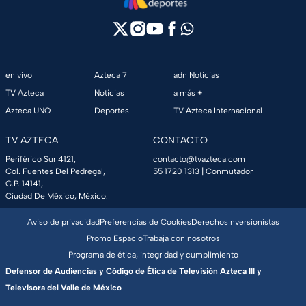
en vivo
Azteca 7
adn Noticias
TV Azteca
Noticias
a más +
Azteca UNO
Deportes
TV Azteca Internacional
TV AZTECA
CONTACTO
Periférico Sur 4121,
contacto@tvazteca.com
Col. Fuentes Del Pedregal,
55 1720 1313
| Conmutador
C.P. 14141,
Ciudad De México, México.
Aviso de privacidad
Preferencias de Cookies
Derechos
Inversionistas
Promo Espacio
Trabaja con nosotros
Programa de ética, integridad y cumplimiento
Defensor de Audiencias y Código de Ética de Televisión Azteca III y
Televisora del Valle de México