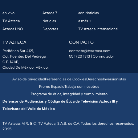
en vivo
Azteca 7
adn Noticias
TV Azteca
Noticias
a más +
Azteca UNO
Deportes
TV Azteca Internacional
TV AZTECA
CONTACTO
Periférico Sur 4121,
contacto@tvazteca.com
Col. Fuentes Del Pedregal,
55 1720 1313
| Conmutador
C.P. 14141,
Ciudad De México, México.
Aviso de privacidad
Preferencias de Cookies
Derechos
Inversionistas
Promo Espacio
Trabaja con nosotros
Programa de ética, integridad y cumplimiento
Defensor de Audiencias y Código de Ética de Televisión Azteca III y
Televisora del Valle de México
TV Azteca, M.R. & ©, TV Azteca, S.A.B. de C.V. Todos los derechos reservados,
2025.