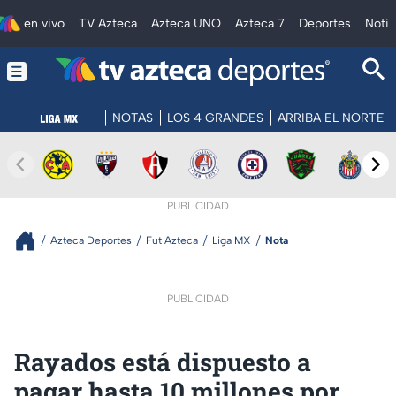
en vivo
TV Azteca
Azteca UNO
Azteca 7
Deportes
Notic
NOTAS
LOS 4 GRANDES
ARRIBA EL NORTE
PUBLICIDAD
Azteca Deportes
Fut Azteca
Liga MX
Nota
PUBLICIDAD
Rayados está dispuesto a
pagar hasta 10 millones por