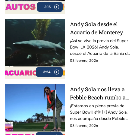
Bowl desde otra perspectiva:
3:15
en un clásico Bel Air 1954
Convertible.
Andy Sola desde el
Acuario de Monterey
rumbo al Super Bowl |
¡Así se vive la previa del Super
Bowl LX 2026! Andy Sola,
Sola al Super Bowl
desde el Acuario de la Bahía de
Monterey, compartiendo sus
03 febrero, 2026
impresiones y mostrando
3:24
cómo se vive la cuenta
regresiva rumbo al gran duelo
entre Seattle Seahawks y New
Andy Sola nos lleva a
England Patriots.
Pebble Beach rumbo al
Super Bow | Sola al
¡Estamos en plena previa del
Super Bowl! 🏈🇲🇽 Andy Sola,
Super Bowl
nos acompaña desde Pebble
Beach, compartiendo cómo se
03 febrero, 2026
vive la cuenta regresiva rumbo