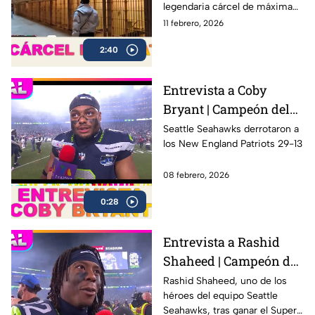
legendaria cárcel de máxima
Super Bowl
seguridad ubicada en San
11 febrero, 2026
Francisco, famosa por albergar
2:40
a algunos de los criminales
más peligrosos de la historia,
incluido Al Capone.
Entrevista a Coby
Bryant | Campeón del
Super Bowl LX con los
Seattle Seahawks derrotaron a
los New England Patriots 29-13
Seahawks
08 febrero, 2026
0:28
Entrevista a Rashid
Shaheed | Campeón del
Super Bowl LX con los
Rashid Shaheed, uno de los
héroes del equipo Seattle
Seahawks
Seahawks, tras ganar el Super