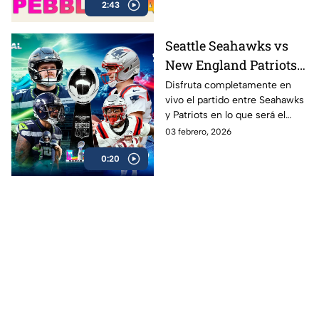
2:43
al Super Bowl LX, el evento
más esperado de la NFL
Seattle Seahawks vs
New England Patriots
ver EN VIVO y GRATIS
Disfruta completamente en
vivo el partido entre Seahawks
Super Bowl LX 2026,
y Patriots en lo que será el
gran final de la NFL
esperado Super Bowl 2026 en
03 febrero, 2026
donde Nueva Inglaterra podría
0:20
convertirse en el más ganador