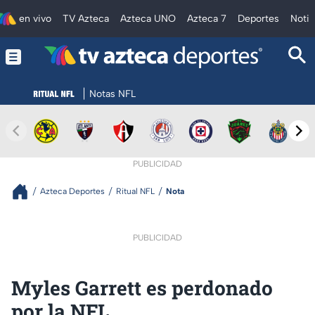
en vivo
TV Azteca
Azteca UNO
Azteca 7
Deportes
Notic
Notas NFL
PUBLICIDAD
Azteca Deportes
Ritual NFL
Nota
PUBLICIDAD
Myles Garrett es perdonado
por la NFL