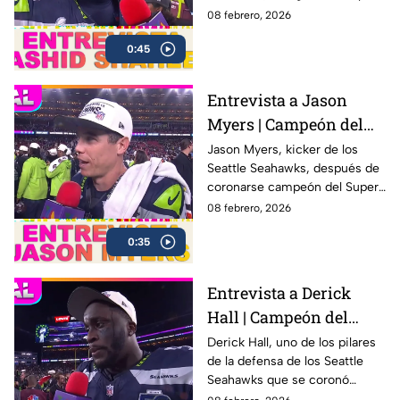
Bowl LX con una victoria
08 febrero, 2026
contundente ante los New
0:45
England Patriots
Entrevista a Jason
Myers | Campeón del
Super Bowl LX con los
Jason Myers, kicker de los
Seattle Seahawks, después de
Seahawks
coronarse campeón del Super
Bowl LX .
08 febrero, 2026
0:35
Entrevista a Derick
Hall | Campeón del
Super Bowl LX con los
Derick Hall, uno de los pilares
de la defensa de los Seattle
Seahawks
Seahawks que se coronó
campeón del Super Bowl LX 🏆