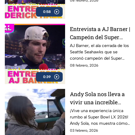
08 febrero, 2026
después de una sólida
0:58
actuación colectiva ante los
New England Patriots en el
Levi’s Stadium
Entrevista a AJ Barner |
Campeón del Super
Bowl LX con los
AJ Barner, el ala cerrada de los
Seattle Seahawks que se
Seahawks
coronó campeón del Super
Bowl LX tras la victoria ante los
08 febrero, 2026
New England Patriots.
0:39
Andy Sola nos lleva a
vivir una increíble
experiencia en un Bel
¡Vive una experiencia única
rumbo al Super Bowl LX 2026!
Air 1954 | Sola al Super
Andy Sola, nos muestra cómo
Bowl
se vive la previa del Super
03 febrero, 2026