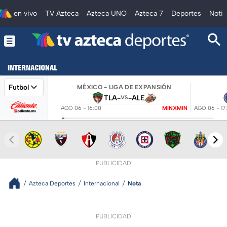
en vivo
TV Azteca
Azteca UNO
Azteca 7
Deportes
Notic
Futbol
MÉXICO - LIGA DE EXPANSIÓN
TLA
-
-
ALE
VS
AGO 06 - 16:00
MINXMIN
AGO 06 - 17
PUBLICIDAD
Azteca Deportes
Internacional
Nota
PUBLICIDAD