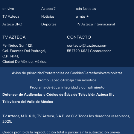
en vivo
Azteca 7
adn Noticias
TV Azteca
Noticias
a más +
Azteca UNO
Deportes
TV Azteca Internacional
TV AZTECA
CONTACTO
Periférico Sur 4121,
contacto@tvazteca.com
Col. Fuentes Del Pedregal,
55 1720 1313
| Conmutador
C.P. 14141,
Ciudad De México, México.
Aviso de privacidad
Preferencias de Cookies
Derechos
Inversionistas
Promo Espacio
Trabaja con nosotros
Programa de ética, integridad y cumplimiento
Defensor de Audiencias y Código de Ética de Televisión Azteca III y
Televisora del Valle de México
TV Azteca, M.R. & ©, TV Azteca, S.A.B. de C.V. Todos los derechos reservados,
2025.
Queda prohibida la reproducción total o parcial sin la autorización previa,