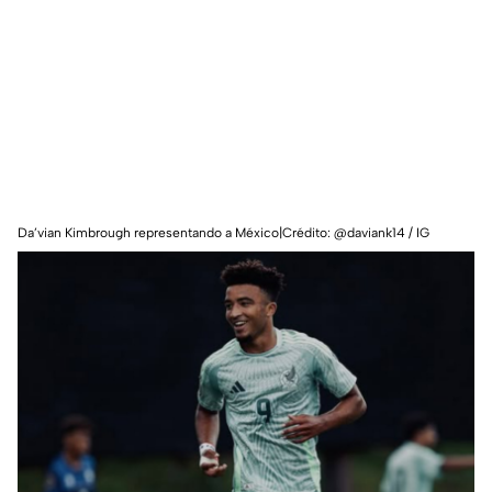
Da’vian Kimbrough representando a México|Crédito: @daviank14 / IG