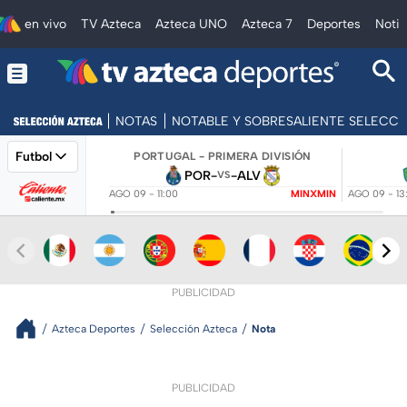
en vivo
TV Azteca
Azteca UNO
Azteca 7
Deportes
Notic
NOTAS
NOTABLE Y SOBRESALIENTE SELECC
Futbol
PORTUGAL - PRIMERA DIVISIÓN
POR
-
-
ALV
VS
AGO 09 - 11:00
MINXMIN
AGO 09 - 13
PUBLICIDAD
Azteca Deportes
Selección Azteca
Nota
PUBLICIDAD