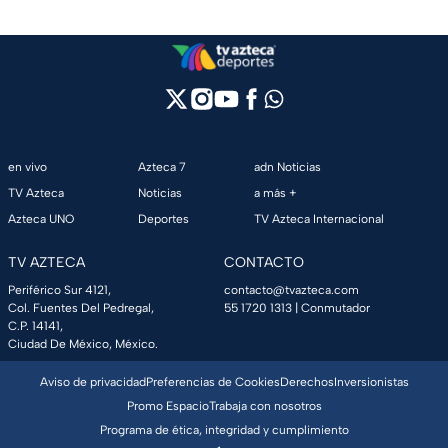
en vivo
Azteca 7
adn Noticias
TV Azteca
Noticias
a más +
Azteca UNO
Deportes
TV Azteca Internacional
TV AZTECA
CONTACTO
Periférico Sur 4121,
contacto@tvazteca.com
Col. Fuentes Del Pedregal,
55 1720 1313
| Conmutador
C.P. 14141,
Ciudad De México, México.
Aviso de privacidad
Preferencias de Cookies
Derechos
Inversionistas
Promo Espacio
Trabaja con nosotros
Programa de ética, integridad y cumplimiento