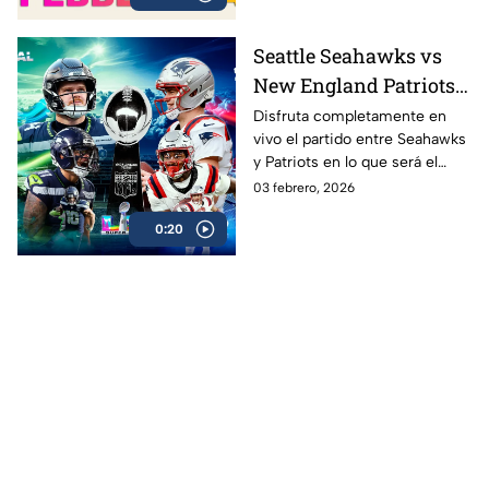
más esperado de la NFL
Seattle Seahawks vs
New England Patriots
ver EN VIVO y GRATIS
Disfruta completamente en
vivo el partido entre Seahawks
Super Bowl LX 2026,
y Patriots en lo que será el
gran final de la NFL
esperado Super Bowl 2026 en
03 febrero, 2026
donde Nueva Inglaterra podría
0:20
convertirse en el más ganador