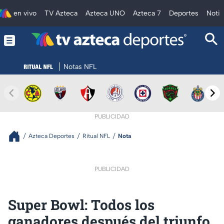
en vivo
TV Azteca
Azteca UNO
Azteca 7
Deportes
Notic
Notas NFL
PUBLICIDAD
Azteca Deportes
Ritual NFL
Nota
PUBLICIDAD
Super Bowl: Todos los
ganadores después del triunfo