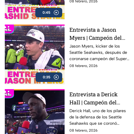
Bowl LX con una victoria
08 febrero, 2026
contundente ante los New
0:45
England Patriots
Entrevista a Jason
Myers | Campeón del
Super Bowl LX con los
Jason Myers, kicker de los
Seattle Seahawks, después de
Seahawks
coronarse campeón del Super
Bowl LX .
08 febrero, 2026
0:35
Entrevista a Derick
Hall | Campeón del
Super Bowl LX con los
Derick Hall, uno de los pilares
de la defensa de los Seattle
Seahawks
Seahawks que se coronó
campeón del Super Bowl LX 🏆
08 febrero, 2026