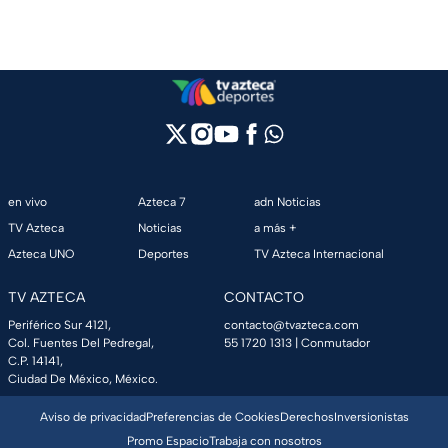
en vivo
Azteca 7
adn Noticias
TV Azteca
Noticias
a más +
Azteca UNO
Deportes
TV Azteca Internacional
TV AZTECA
CONTACTO
Periférico Sur 4121,
contacto@tvazteca.com
Col. Fuentes Del Pedregal,
55 1720 1313
| Conmutador
C.P. 14141,
Ciudad De México, México.
Aviso de privacidad
Preferencias de Cookies
Derechos
Inversionistas
Promo Espacio
Trabaja con nosotros