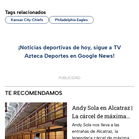
Tags relacionados
Kansas City Chiefs
Philadelphia Eagles
¡Noticias deportivas de hoy, sigue a TV
Azteca Deportes en Google News!
PUBLICIDAD
TE RECOMENDAMOS
Andy Sola en Alcatraz |
La cárcel de máxima
seguridad que encerró
Andy Sola nos lleva a las
entrañas de Alcatraz, la
a Al Capone | Sola al
legendaria cárcel de máxima