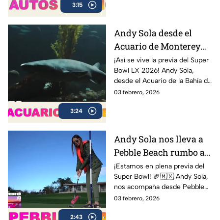
3:15
en un clásico Bel Air 1954
Convertible.
Andy Sola desde el
Acuario de Monterey
rumbo al Super Bowl |
¡Así se vive la previa del Super
Bowl LX 2026! Andy Sola,
Sola al Super Bowl
desde el Acuario de la Bahía de
Monterey, compartiendo sus
03 febrero, 2026
impresiones y mostrando
3:24
cómo se vive la cuenta
regresiva rumbo al gran duelo
entre Seattle Seahawks y New
Andy Sola nos lleva a
England Patriots.
Pebble Beach rumbo al
Super Bow | Sola al
¡Estamos en plena previa del
Super Bowl! 🏈🇲🇽 Andy Sola,
Super Bowl
nos acompaña desde Pebble
Beach, compartiendo cómo se
03 febrero, 2026
vive la cuenta regresiva rumbo
2:43
al Super Bowl LX, el evento