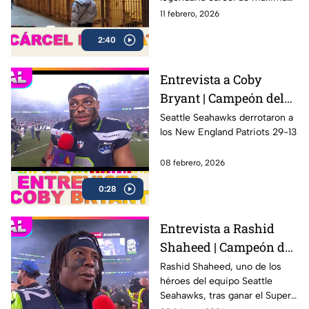
Super Bowl
seguridad ubicada en San
11 febrero, 2026
Francisco, famosa por albergar
2:40
a algunos de los criminales
más peligrosos de la historia,
incluido Al Capone.
Entrevista a Coby
Bryant | Campeón del
Super Bowl LX con los
Seattle Seahawks derrotaron a
los New England Patriots 29-13
Seahawks
08 febrero, 2026
0:28
Entrevista a Rashid
Shaheed | Campeón del
Super Bowl LX con los
Rashid Shaheed, uno de los
héroes del equipo Seattle
Seahawks
Seahawks, tras ganar el Super