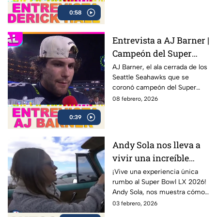
después de una sólida
0:58
actuación colectiva ante los
New England Patriots en el
Levi’s Stadium
Entrevista a AJ Barner |
Campeón del Super
Bowl LX con los
AJ Barner, el ala cerrada de los
Seattle Seahawks que se
Seahawks
coronó campeón del Super
Bowl LX tras la victoria ante los
08 febrero, 2026
New England Patriots.
0:39
Andy Sola nos lleva a
vivir una increíble
experiencia en un Bel
¡Vive una experiencia única
rumbo al Super Bowl LX 2026!
Air 1954 | Sola al Super
Andy Sola, nos muestra cómo
Bowl
se vive la previa del Super
03 febrero, 2026
Bowl desde otra perspectiva: