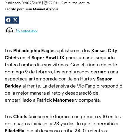
Publicado 09/02/2025 | 🕑 22:01
2 minutos lectura
Escrito por:
Juan Manuel Arróniz
No soportado
Los
Philadelphia Eagles
aplastaron a los
Kansas City
Chiefs
en el
Super Bowl LIX
para sumar el segundo
trofeo Lombardi a sus vitrinas. Con el triunfo de este
domingo 9 de febrero, los emplumados cerraron una
espectacular temporada con Jalen Hurts y
Saquon
Barkley
al frente. La defensiva de Vic Fangio respondió
de la mejor manera al reto y desapareció del
emparrillado a
Patrick Mahomes
y compañía.
Los
Chiefs
únicamente lograron un primero y 10 en los
dos cuartos iniciales y 23 yardas, lo que le permitió a
Filadelfia
irse al descanso arriba 24-0, mientras