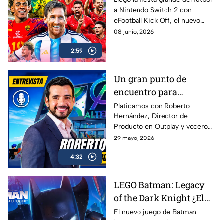
a Nintendo Switch 2 con
temporada? | AZE
eFootball Kick Off, el nuevo
Review
juego de Konami que busca
08 junio, 2026
reconectar con los fans que
2:59
crecieron jugando PES
Un gran punto de
encuentro para
conectar con más
Platicamos con Roberto
Hernández, Director de
gamers | Entrevista con
Producto en Outplay y vocero
Roberto Hernández
de Alternia, sobre el
29 mayo, 2026
crecimiento del gaming social
4:32
en México y Latinoamérica, el
impacto de plataformas como
Roblox, Minecraft y Fortnite, y
LEGO Batman: Legacy
cómo Alternia busca redefinir
of the Dark Knight ¿El
el entretenimiento para las
nuevas generaciones
mejor de la franqucia? |
El nuevo juego de Batman