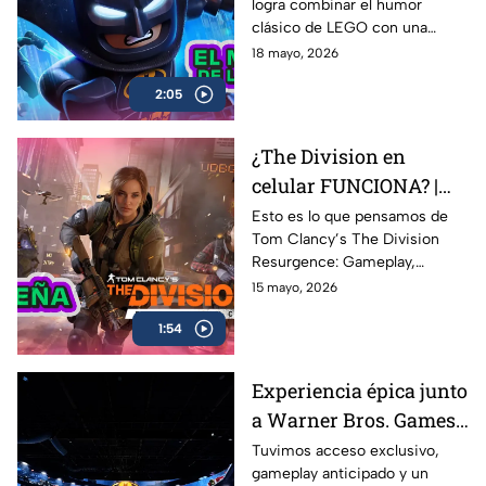
logra combinar el humor
AZE REVIEW
clásico de LEGO con una
aventura llena de acción,
18 mayo, 2026
referencias y nostalgia para los
2:05
fans del Caballero Oscuro.
¿The Division en
celular FUNCIONA? |
Probamos Tom
Esto es lo que pensamos de
Tom Clancy’s The Division
Clancy's The Division
Resurgence: Gameplay,
Resurgence AZE
gráficos, combate, mundo
15 mayo, 2026
Review
abierto y todo lo que necesitas
1:54
saber sobre uno de los
shooters más esperados en
celulares
Experiencia épica junto
a Warner Bros. Games
antes del estreno de
Tuvimos acceso exclusivo,
gameplay anticipado y un
LEGO Batman: El