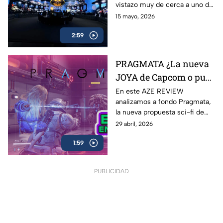
vistazo muy de cerca a uno de
Legado del Caballero de
los lanzamientos más
15 mayo, 2026
la Noche
esperados para fans de
2:59
Batman y LEGO: LEGO
Batman: El Legado del
Caballero de la Noche
PRAGMATA ¿La nueva
JOYA de Capcom o pura
expectativa? | AZE
En este AZE REVIEW
analizamos a fondo Pragmata,
Review
la nueva propuesta sci-fi de
Capcom que ha generado
29 abril, 2026
hype desde su anuncio
1:59
PUBLICIDAD