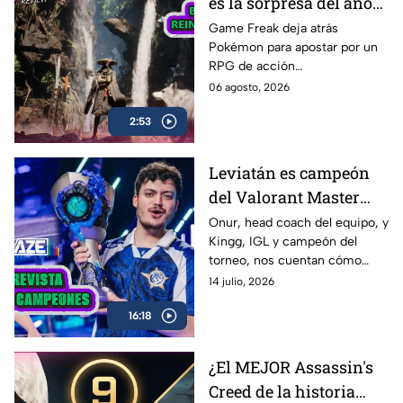
es la sorpresa del año? |
AZE Review
Game Freak deja atrás
Pokémon para apostar por un
RPG de acción
completamente diferente.
06 agosto, 2026
¿Beast of Reincarnation
2:53
cumple con las expectativas o
se queda a medio camino? En
nuestro AZE Review te lo
Leviatán es campeón
contamos
del Valorant Master
Londres 2026 |
Onur, head coach del equipo, y
Kingg, IGL y campeón del
Entrevista con Onur y
torneo, nos cuentan cómo
Kingg
vivieron el camino hacia el
14 julio, 2026
título, las claves de la victoria,
16:18
los momentos más
complicados del campeonato y
lo que significa este logro para
¿El MEJOR Assassin's
Latinoamérica.
Creed de la historia