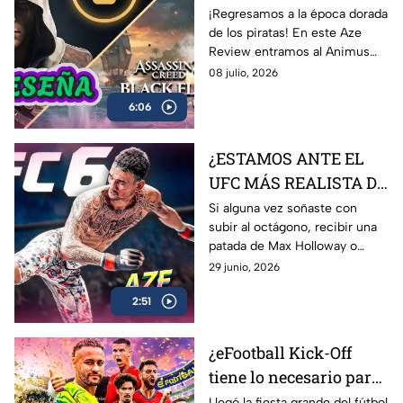
regresó? 🏴‍☠️ | Reseña
¡Regresamos a la época dorada
de los piratas! En este Aze
Black Flag Resynced |
Review entramos al Animus
AZE Review
para analizar a fondo
08 julio, 2026
Assassin’s Creed Black Flag
6:06
Resynced, el esperado remake
de una de las joyas más
queridas de Ubisoft.
¿ESTAMOS ANTE EL
UFC MÁS REALISTA DE
LA HISTORIA? EA
Si alguna vez soñaste con
subir al octágono, recibir una
Sports UFC 6 | AZE
patada de Max Holloway o
Review
Islam Makhachev y sobrevivir
29 junio, 2026
para contarlo… EA Sports UFC
2:51
6 es lo más cerca que vas a
estar
¿eFootball Kick-Off
tiene lo necesario para
marcar el gol de la
Llegó la fiesta grande del fútbol