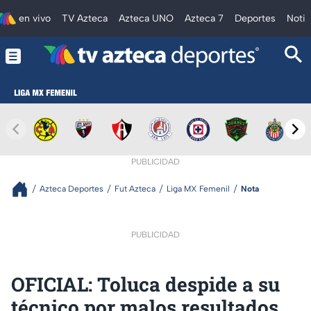
en vivo
TV Azteca
Azteca UNO
Azteca 7
Deportes
Notic
PUBLICIDAD
Azteca Deportes
Fut Azteca
Liga MX Femenil
Nota
PUBLICIDAD
OFICIAL: Toluca despide a su
técnico por malos resultados