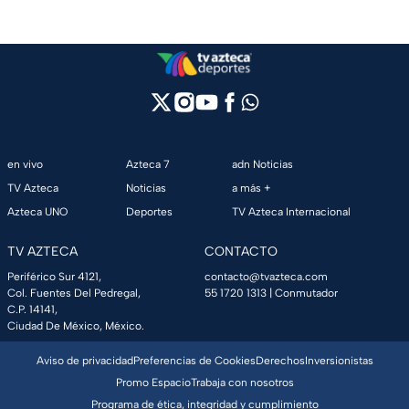
en vivo
Azteca 7
adn Noticias
TV Azteca
Noticias
a más +
Azteca UNO
Deportes
TV Azteca Internacional
TV AZTECA
CONTACTO
Periférico Sur 4121,
contacto@tvazteca.com
Col. Fuentes Del Pedregal,
55 1720 1313
| Conmutador
C.P. 14141,
Ciudad De México, México.
Aviso de privacidad
Preferencias de Cookies
Derechos
Inversionistas
Promo Espacio
Trabaja con nosotros
Programa de ética, integridad y cumplimiento