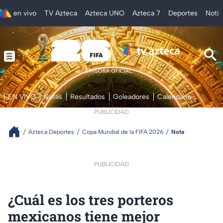
en vivo
TV Azteca
Azteca UNO
Azteca 7
Deportes
Notic
EN VIVO
Notas
Resultados
Goleadores
Calendario
PUBLICIDAD
Azteca Deportes
Copa Mundial de la FIFA 2026
Nota
PUBLICIDAD
¿Cuál es los tres porteros
mexicanos tiene mejor