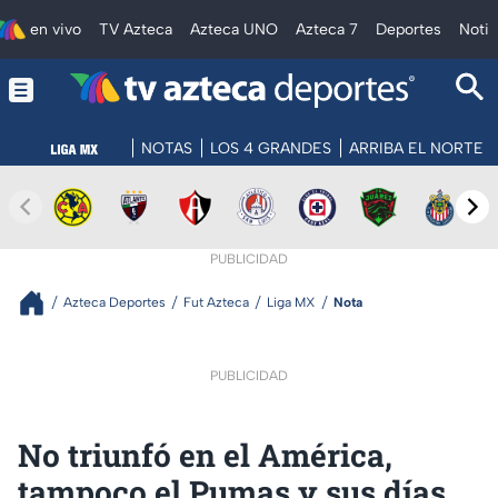
en vivo
TV Azteca
Azteca UNO
Azteca 7
Deportes
Notic
NOTAS
LOS 4 GRANDES
ARRIBA EL NORTE
PUBLICIDAD
Azteca Deportes
Fut Azteca
Liga MX
Nota
PUBLICIDAD
No triunfó en el América,
tampoco el Pumas y sus días