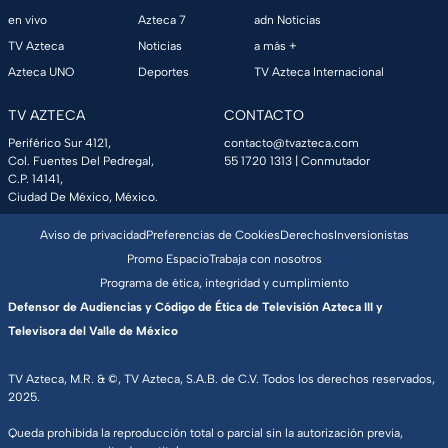
en vivo
Azteca 7
adn Noticias
TV Azteca
Noticias
a más +
Azteca UNO
Deportes
TV Azteca Internacional
TV AZTECA
CONTACTO
Periférico Sur 4121,
contacto@tvazteca.com
Col. Fuentes Del Pedregal,
55 1720 1313
| Conmutador
C.P. 14141,
Ciudad De México, México.
Aviso de privacidad
Preferencias de Cookies
Derechos
Inversionistas
Promo Espacio
Trabaja con nosotros
Programa de ética, integridad y cumplimiento
Defensor de Audiencias y Código de Ética de Televisión Azteca III y
Televisora del Valle de México
TV Azteca, M.R. & ©, TV Azteca, S.A.B. de C.V. Todos los derechos reservados,
2025.
Queda prohibida la reproducción total o parcial sin la autorización previa,