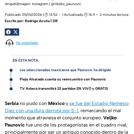
dirigido|Imagen: Instagram / @Veljko_paunovic
Publicado 05/06/2026 | 🕑 13:52
| Actualizado 🕑 16:11
2 minutos lectura
Escrito por:
Rodrigo Acuña | DR
No soportado
EN ESTA NOTA
Los seleccionados mexicanos que Paunovic ha dirigido
Piojo Alvarado cuenta su reencuentro con Paunovic
TV Azteca transmitirá 32 partidos EN VIVO y GRATIS
Serbia
no pudo con
México
y
se fue del Estadio Nemesio
Diez con una dura derrota por 5-1
, remarcando el mal
momento que atraviesa el conjunto europeo.
Veljko
Paunovic
fue uno de los protagonistas en el cuadro rival,
principalmente por ser un antiguo conocido dentro de la