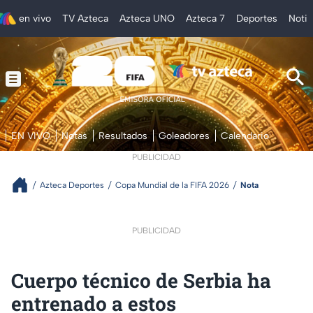
en vivo
TV Azteca
Azteca UNO
Azteca 7
Deportes
Notic
EN VIVO
Notas
Resultados
Goleadores
Calendario
PUBLICIDAD
Azteca Deportes
Copa Mundial de la FIFA 2026
Nota
PUBLICIDAD
Cuerpo técnico de Serbia ha
entrenado a estos