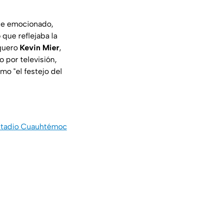
te emocionado,
que reflejaba la
rquero
Kevin Mier
,
o por televisión,
mo "el festejo del
Estadio Cuauhtémoc