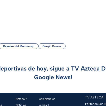
Rayados del Monterrey
Sergio Ramos
deportivas de hoy, sigue a TV Azteca 
Google News!
TV AZTECA
Azteca 7
adn Noticias
Periférico Sur 41
ca
Noticias
a más +