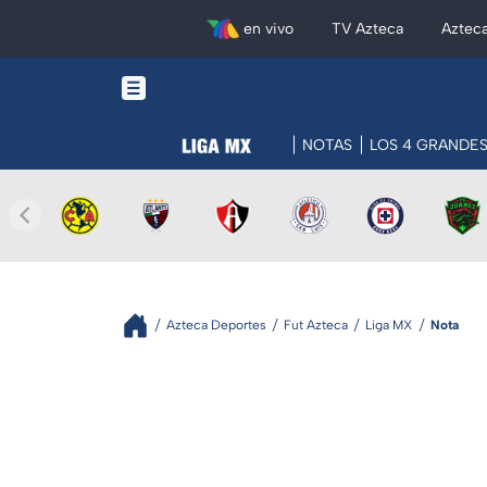
en vivo
TV Azteca
Aztec
NOTAS
LOS 4 GRANDE
Azteca Deportes
Fut Azteca
Liga MX
Nota