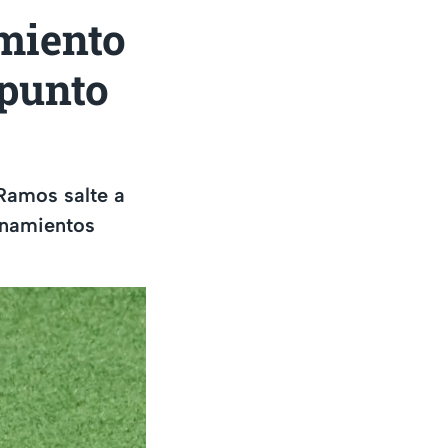
miento
 punto
Ramos salte a
renamientos