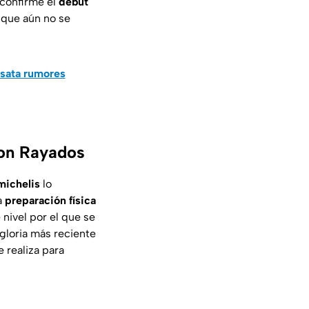
 confirme el
debut
que aún no se
esata rumores
con Rayados
michelis
lo
la
preparación física
nivel por el que se
gloria más reciente
e realiza para