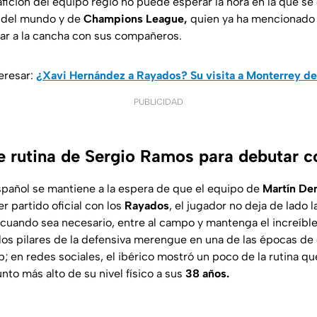
 afición del equipo regio no puede esperar la hora en la que se
del mundo y de
Champions League,
quien ya ha mencionado 
ltar a la cancha con sus compañeros.
eresar:
¿Xavi Hernández a Rayados? Su visita a Monterrey d
PUBLICIDAD
e rutina de Sergio Ramos para debutar 
español se mantiene a la espera de que el equipo de
Martín De
r partido oficial con los
Rayados
, el jugador no deja de lado 
 cuando sea necesario, entre al campo y mantenga el increíble 
 los pilares de la defensiva merengue en una de las épocas de 
b; en redes sociales, el ibérico mostró un poco de la rutina qu
to más alto de su nivel físico a sus
38 años.