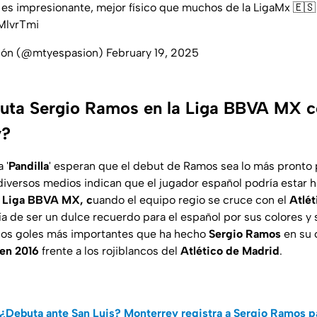
es impresionante, mejor físico que muchos de la LigaMx 🇪🇸
iMlvrTmi
sión (@mtyespasion)
February 19, 2025
uta Sergio Ramos en la Liga BBVA MX 
y?
 '
Pandilla
' esperan que el debut de Ramos sea lo más pronto 
iversos medios indican que el jugador español podría estar 
a
Liga BBVA MX, c
uando el equipo regio se cruce con el
Atlét
a de ser un dulce recuerdo para el español por sus colores y
los goles más importantes que ha hecho
Sergio Ramos
en su c
en 2016
frente a los rojiblancos del
Atlético de Madrid
.
¿Debuta ante San Luis? Monterrey registra a Sergio Ramos pa