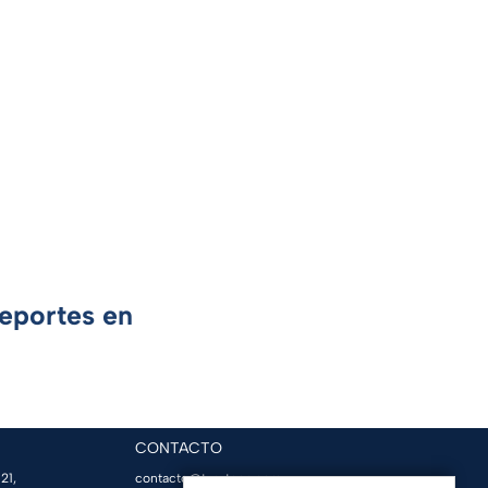
Deportes en
CONTACTO
21,
contacto@tvazteca.com