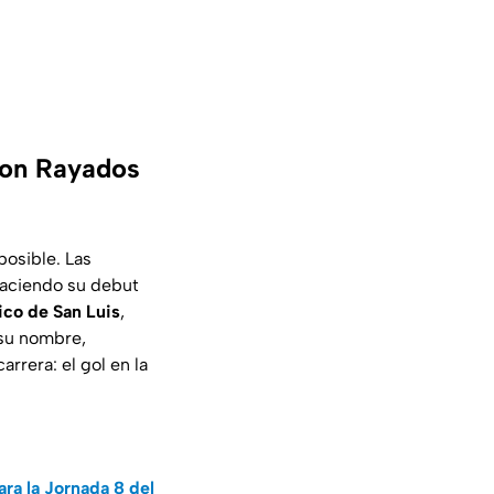
con Rayados
posible. Las
haciendo su debut
ico de San Luis
,
 su nombre,
arrera: el gol en la
ra la Jornada 8 del