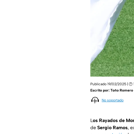
Publicado 19/02/2025 | 🕑 
Escrito por:
Toño Romero
No soportado
L
os Rayados de Mo
de
Sergio Ramos
, 