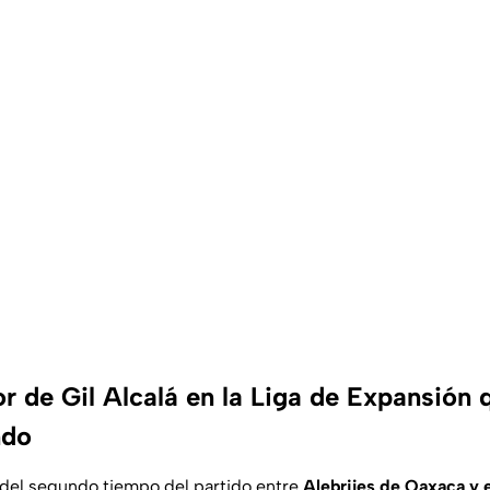
or de Gil Alcalá en la Liga de Expansión q
ndo
 del segundo tiempo del partido entre
Alebrijes de Oaxaca y e