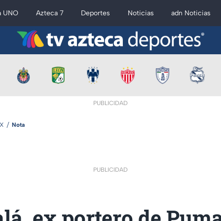
a UNO
Azteca 7
Deportes
Noticias
adn Noticias
PUBLICIDAD
MX
Nota
PUBLICIDAD
alá, ex portero de Puma