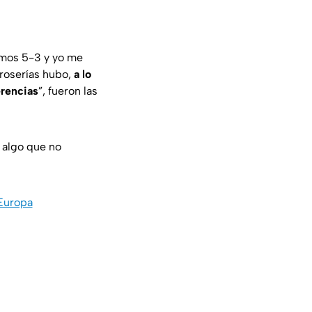
imos 5-3 y yo me
groserías hubo,
a lo
erencias
”, fueron las
, algo que no
 Europa