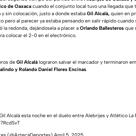
ico de Oaxaca
cuando el conjunto local tuvo una llegada que 
a y sin colocación, justo a donde estaba
Gil Alcalá,
quien en pr
co pero al parecer ya estaba pensando en salir rápido cuando 
ió la redonda, dejándosela a placer a
Orlando Ballesteros
que 
a colocar el 2-0 en el electrónico.
ñeros de
Gil Alcalá
lograron salvar el marcador y terminaron e
lindo y Rolando Daniel Flores Encinas
.
 Gil Alcalá esta noche en el duelo entre Alebrijes y Atlético La 
GF7RcdSvT
tes (@AztecaDeportes)
April 5, 2025