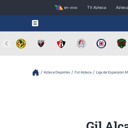
en vivo
TV Azteca
Aztec
Azteca Deportes
Fut Azteca
Liga de Expansión 
Gil Alc