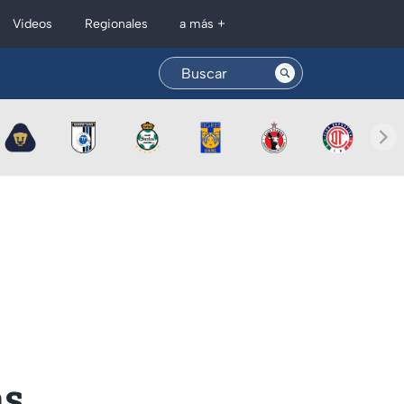
Regionales
Videos
a más +
s,