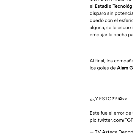
el
Estadio Tecnológ
disparo sin potenci
quedó con el esféri
alguna, se le escurr
empujar la bocha par
Al final, los compa
los goles de
Alam Ga
¿¿Y ESTO?? ⚽👀
Este fue el error de
pic.twitter.com/F
— TV Azteca Depor