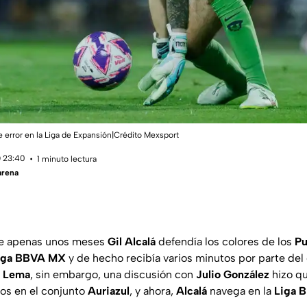
e error en la Liga de Expansión|Crédito Mexsport
 23:40
1 minuto lectura
arena
ce apenas unos meses
Gil Alcalá
defendía los colores de los
Pu
Liga BBVA MX
y de hecho recibía varios minutos por parte del
o Lema
, sin embargo, una discusión con
Julio González
hizo q
os en el conjunto
Auriazul
, y ahora,
Alcalá
navega en la
Liga 