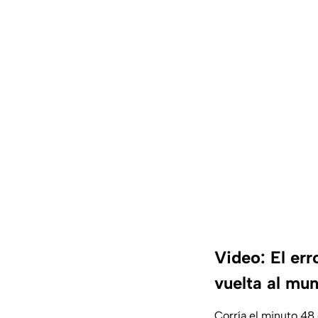
Video: El err
vuelta al mu
Corría el minuto 48