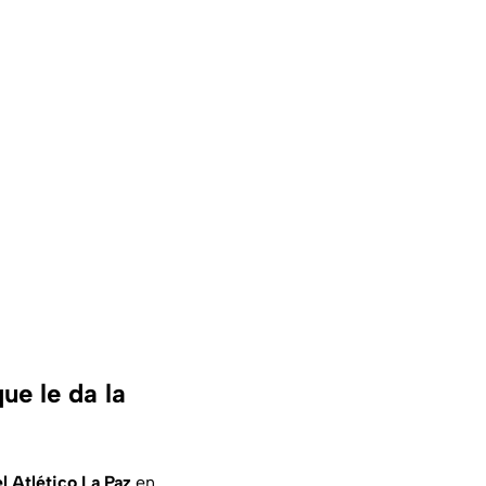
ue le da la
l Atlético La Paz
en