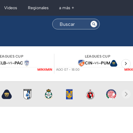
Regionales
Videos
a más +
LEAGUES CUP
LEAGUES CUP
CLB
-
-
PAC
CIN
-
-
PUM
VS
VS
MINXMIN
AGO 07 - 18:00
MINX