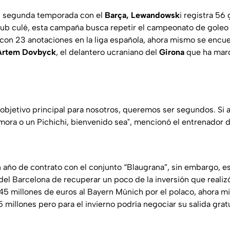
u segunda temporada con el
Barça, Lewandowsk
i registra 56 
club culé, esta campaña busca repetir el campeonato de goleo
con 23 anotaciones en la liga española, ahora mismo se encue
Artem Dovbyck
, el delantero ucraniano del
Girona
que ha marc
l objetivo principal para nosotros, queremos ser segundos. Si 
ra o un Pichichi, bienvenido sea", mencionó el entrenador 
n año de contrato con el conjunto “Blaugrana”, sin embargo, es
del Barcelona de recuperar un poco de la inversión que realizó
 millones de euros al Bayern Múnich por el polaco, ahora m
5 millones pero para el invierno podría negociar su salida grat