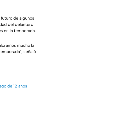
 futuro de algunos
dad del delantero
es en la temporada.
 valoramos mucho la
 temporada”, señaló
ego de 12 años