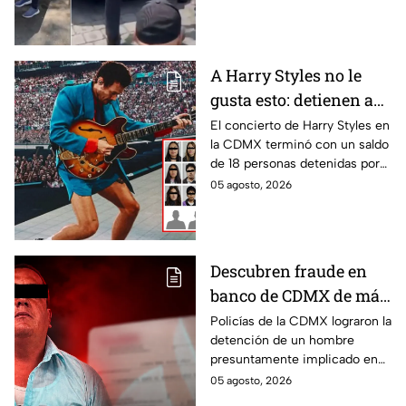
a su dueña
policías de tránsito y
entregado a su dueña.
A Harry Styles no le
gusta esto: detienen a
18 tras concierto en
El concierto de Harry Styles en
la CDMX terminó con un saldo
CDMX
de 18 personas detenidas por
policías, quienes los esposaron
05 agosto, 2026
y presentaron ante las
autoridades.
Descubren fraude en
banco de CDMX de más
de 400 mil pesos con
Policías de la CDMX lograron la
detención de un hombre
un cheque falso
presuntamente implicado en
un intento de fraude para
05 agosto, 2026
conseguir el dinero con un