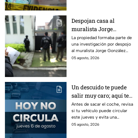
cheque falso.
Despojan casa al
muralista Jorge
González Camarena en
La propiedad formaba parte de
una investigación por despojo
la Del Valle y la
al muralista Jorge González
recupera| FOTOS
Camarena por un predio en la
05 agosto, 2026
colonia del Valle, alcaldía
Benito Juárez.
Un descuido te puede
salir muy caro; aquí te
contamos cómo queda
Antes de sacar el coche, revisa
si tu vehículo puede circular
el Hoy No Circula para
este jueves y evita una
este jueves
sanción que puede afectar tu
05 agosto, 2026
bolsillo.