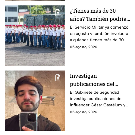
¿Tienes más de 30
años? También podrías
tener que hacer el
El Servicio Militar ya comenzó
en agosto y también involucra
Servicio Militar 2026 si
a quienes tienen más de 30
saliste sorteado en
años. Conoce quiénes deben
05 agosto, 2026
agosto
presentarse y en qué casos
aplica esta obligación.
Investigan
publicaciones del
influencer César
El Gabinete de Seguridad
investiga publicaciones del
Gastélum por alusión a
influencer César Gastélum y
"La Mayiza"
analiza videos tras su
05 agosto, 2026
asesinato durante una
transmisión en vivo en
Culiacán.