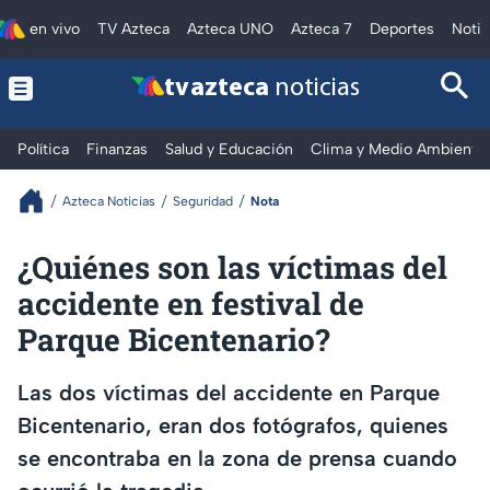
en vivo
TV Azteca
Azteca UNO
Azteca 7
Deportes
Notic
tv azteca
noticias
Política
Finanzas
Salud y Educación
Clima y Medio Ambiente
Azteca Noticias
Seguridad
Nota
¿Quiénes son las víctimas del
accidente en festival de
Parque Bicentenario?
Las dos víctimas del accidente en Parque
Bicentenario, eran dos fotógrafos, quienes
se encontraba en la zona de prensa cuando