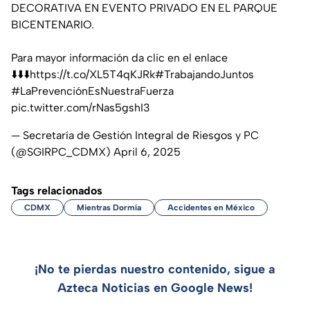
DECORATIVA EN EVENTO PRIVADO EN EL PARQUE
BICENTENARIO.
Para mayor información da clic en el enlace
⬇️⬇️⬇️
https://t.co/XL5T4qKJRk
#TrabajandoJuntos
#LaPrevenciónEsNuestraFuerza
pic.twitter.com/rNas5gshI3
— Secretaría de Gestión Integral de Riesgos y PC
(@SGIRPC_CDMX)
April 6, 2025
Tags relacionados
CDMX
Mientras Dormía
Accidentes en México
¡No te pierdas nuestro contenido, sigue a
Azteca Noticias en Google News!