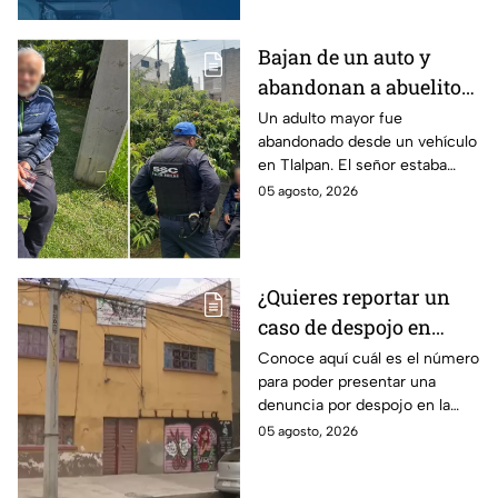
Bajan de un auto y
abandonan a abuelito
de 83 años en CDMX
Un adulto mayor fue
abandonado desde un vehículo
con demencia senil
en Tlalpan. El señor estaba
desorientado y la ayuda de
05 agosto, 2026
vecinos permitió que fuera
rescatado por la policía de
CDMX.
¿Quieres reportar un
caso de despojo en
CDMX? El número que
Conoce aquí cuál es el número
para poder presentar una
tienes que marcar y lo
denuncia por despojo en la
que tienes que hacer
CDMX y qué hacer si eres
05 agosto, 2026
víctima de este delito que se
castiga con cárcel.