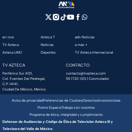
en vivo
Azteca 7
adn Noticias
TV Azteca
Noticias
a más +
Azteca UNO
Deportes
TV Azteca Internacional
TV AZTECA
CONTACTO
Periférico Sur 4121,
contacto@tvazteca.com
Col. Fuentes Del Pedregal,
55 1720 1313
| Conmutador
C.P. 14141,
Ciudad De México, México.
Aviso de privacidad
Preferencias de Cookies
Derechos
Inversionistas
Promo Espacio
Trabaja con nosotros
Programa de ética, integridad y cumplimiento
Defensor de Audiencias y Código de Ética de Televisión Azteca III y
Televisora del Valle de México