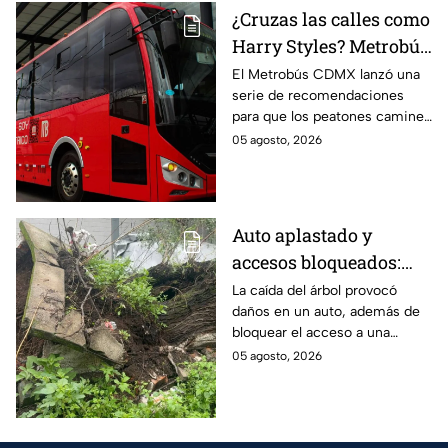
¿Cruzas las calles como
Harry Styles? Metrobús
lanza
El Metrobús CDMX lanzó una
serie de recomendaciones
recomendaciones de
para que los peatones caminen
seguridad para
y crucen las calles con
05 agosto, 2026
peatones en CDMX
seguridad; te compartimos los
consejos.
Auto aplastado y
accesos bloqueados:
Cae gigantesco árbol en
La caída del árbol provocó
daños en un auto, además de
calles de la GAM y deja
bloquear el acceso a una
graves daños
unidad habitacional en la
05 agosto, 2026
Gustavo A. Madero (GAM); así
fue el accidente.