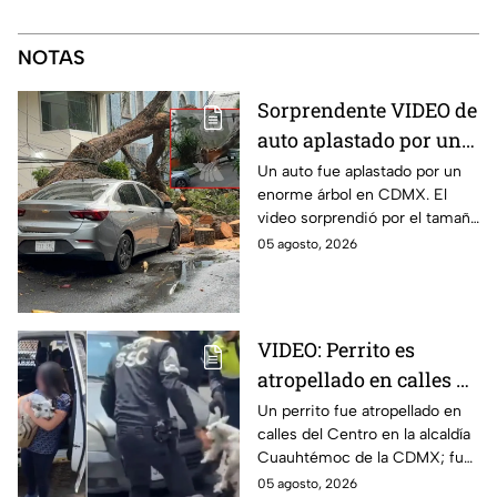
NOTAS
Sorprendente VIDEO de
auto aplastado por un
árbol en CDMX: así fue
Un auto fue aplastado por un
enorme árbol en CDMX. El
el momento exacto
video sorprendió por el tamaño
del árbol que dejó destruido el
05 agosto, 2026
vehículo en la alcaldía Benito
Juárez.
VIDEO: Perrito es
atropellado en calles de
la alcaldía
Un perrito fue atropellado en
calles del Centro en la alcaldía
Cuauhtémoc; policías
Cuauhtémoc de la CDMX; fue
lo rescatan y entregan
rescatado y resguardado por
05 agosto, 2026