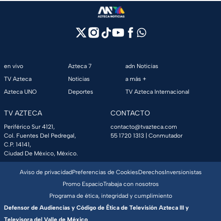
en vivo
Azteca 7
adn Noticias
TV Azteca
Noticias
a más +
Azteca UNO
Deportes
TV Azteca Internacional
TV AZTECA
CONTACTO
Periférico Sur 4121,
contacto@tvazteca.com
Col. Fuentes Del Pedregal,
55 1720 1313
| Conmutador
C.P. 14141,
Ciudad De México, México.
Aviso de privacidad
Preferencias de Cookies
Derechos
Inversionistas
Promo Espacio
Trabaja con nosotros
Programa de ética, integridad y cumplimiento
Defensor de Audiencias y Código de Ética de Televisión Azteca III y
Televisora del Valle de México