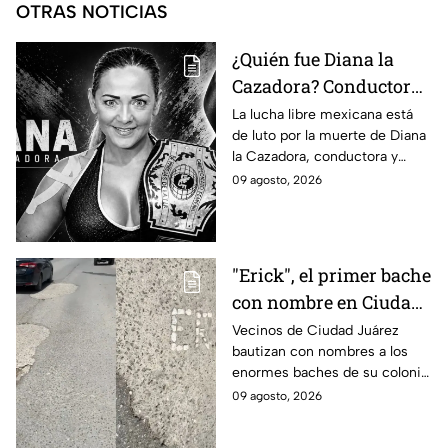
OTRAS NOTICIAS
¿Quién fue Diana la
Cazadora? Conductora
y luchadora que
La lucha libre mexicana está
de luto por la muerte de Diana
falleció a los 48 años en
la Cazadora, conductora y
Monterrey
luchadora de 48 años que
09 agosto, 2026
falleció en Monterrey; ¿cuál es
su historia?
"Erick", el primer bache
con nombre en Ciudad
Juárez
Vecinos de Ciudad Juárez
bautizan con nombres a los
enormes baches de su colonia
como protesta ante la falta de
09 agosto, 2026
atención del gobierno local.