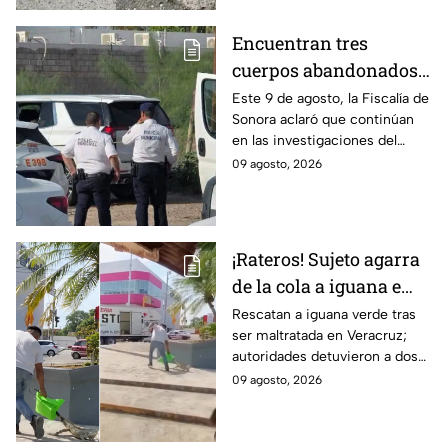
Encuentran tres
cuerpos abandonados
en Hermosillo, Sonora;
Este 9 de agosto, la Fiscalía de
Sonora aclaró que continúan
todo apunta a crimen
en las investigaciones del
pasional
hallazgo de tres cuerpos
09 agosto, 2026
abandonados en una
camioneta en Hermosillo; todo
apunta a crimen pasional.
¡Rateros! Sujeto agarra
de la cola a iguana e
intenta robársela en
Rescatan a iguana verde tras
ser maltratada en Veracruz;
Veracruz; hay dos
autoridades detuvieron a dos
detenidos (VIDEO)
implicados y recuerdan las
09 agosto, 2026
fuertes sanciones por dañar
especies protegidas