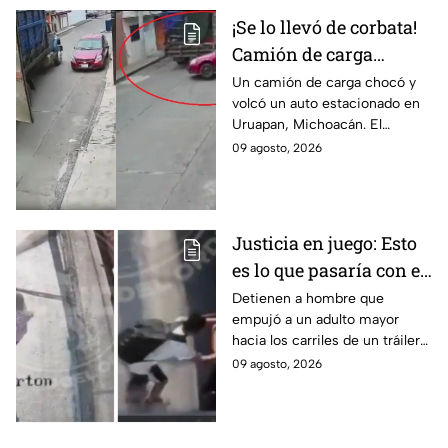
¡Se lo llevó de corbata!
Camión de carga
arrastra auto
Un camión de carga chocó y
volcó un auto estacionado en
estacionado en
Uruapan, Michoacán. El
Uruapan, Michoacán
insólito momento quedó
09 agosto, 2026
(VIDEO)
grabado en video por una
cámara de seguridad local.
Justicia en juego: Esto
es lo que pasaría con el
agresor del adulto
Detienen a hombre que
empujó a un adulto mayor
mayor arrojado a un
hacia los carriles de un tráiler
tráiler en Monterrey
en Monterrey. Conoce los
09 agosto, 2026
detalles de su captura y
situación jurídica.