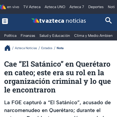
en vivo
TV Azteca
Azteca UNO
Azteca 7
Deportes
Notic
tv azteca
noticias
Política
Finanzas
Salud y Educación
Clima y Medio Ambiente
Azteca Noticias
Estados
Nota
Cae “El Satánico” en Querétaro
en cateo; este era su rol en la
organización criminal y lo que
le encontraron
La FGE capturó a “El Satánico”, acusado de
narcomenudeo en Querétaro; durante el