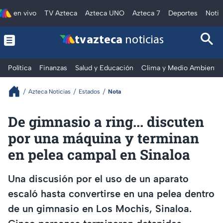
en vivo
TV Azteca
Azteca UNO
Azteca 7
Deportes
Notic
tv azteca
noticias
Política
Finanzas
Salud y Educación
Clima y Medio Ambiente
Azteca Noticias
Estados
Nota
De gimnasio a ring... discuten
por una máquina y terminan
en pelea campal en Sinaloa
Una discusión por el uso de un aparato
escaló hasta convertirse en una pelea dentro
de un gimnasio en Los Mochis, Sinaloa.