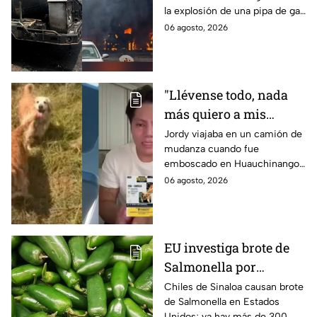
la explosión de una pipa de gas
quemaduras
cerca de la colonia Las
06 agosto, 2026
Granjas, en Cuernavaca,
Morelos.
"Llévense todo, nada
más quiero a mis
perritas": Asaltan a un
Jordy viajaba en un camión de
mudanza cuando fue
joven, vacían sus
emboscado en Huauchinango,
cuentas y le roban a sus
Puebla, Además de quitarle
06 agosto, 2026
mascotas en
sus pertenencias, los
Huauchinango, Puebla
criminales se llevaron a sus
perritas.
EU investiga brote de
Salmonella por
jalapeños de Sinaloa
Chiles de Sinaloa causan brote
de Salmonella en Estados
Unidos; ya hay más de 300