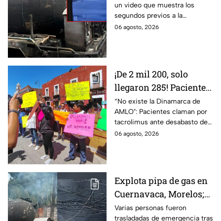
un video que muestra los
gas en Cuernavaca,
segundos previos a la
Morelos
explosión de una pipa de gas
06 agosto, 2026
LP en Cuernavaca, Morelos.
¡De 2 mil 200, solo
llegaron 285! Pacientes
claman por
“No existe la Dinamarca de
AMLO": Pacientes claman por
medicamentos ante
tacrolimus ante desabasto de
desabasto en IMSS
medicamentos en hospital del
06 agosto, 2026
Puebla
IMSS Puebla; hay 900
personas están afectadas.
Explota pipa de gas en
Cuernavaca, Morelos;
se reportan más de 20
Varias personas fueron
trasladadas de emergencia tras
personas con