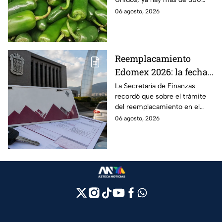
enfermos en 27 estados.
06 agosto, 2026
Reemplacamiento
Edomex 2026: la fecha
límite para obtener el
La Secretaría de Finanzas
recordó que sobre el trámite
100% de descuento
del reemplacamiento en el
Edomex, ¿hasta cuándo se
06 agosto, 2026
puede realizar y qué coches
tienen el 100% de descuento?