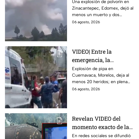
polvorín en Santa
Una explosión de polvorín en
Zinacantepec, Edomex, dejó al
María del Monte,
menos un muerto y dos
Zinacantepec; reportan
heridos; autoridades atiende la
06 agosto, 2026
al menos un muerto y
emergencia tras el estallido de
heridos
un taller clandestino.
VIDEO| Entre la
emergencia, la
desesperación y el
Explosión de pipa en
Cuernavaca, Morelos, deja al
llanto de un niño;
menos 20 heridos; en plena
adultos desatan pelea
emergencia, dos hombres
06 agosto, 2026
tras explosión de pipa
comenzaron a pelear mientras
en Cuernavaca
un niño lloraba en el lugar.
Revelan VIDEO del
momento exacto de la
explosión de pipa de
En redes sociales se difundió