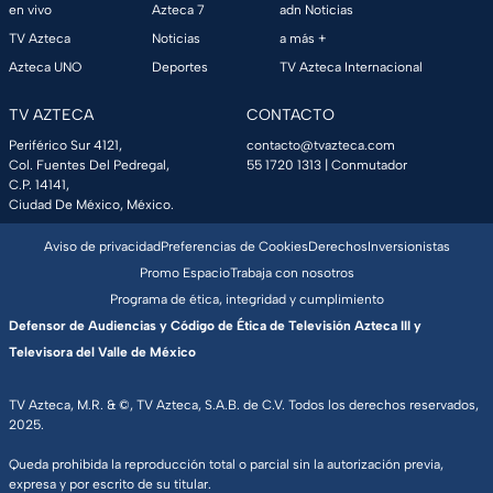
en vivo
Azteca 7
adn Noticias
TV Azteca
Noticias
a más +
Azteca UNO
Deportes
TV Azteca Internacional
TV AZTECA
CONTACTO
Periférico Sur 4121,
contacto@tvazteca.com
Col. Fuentes Del Pedregal,
55 1720 1313
| Conmutador
C.P. 14141,
Ciudad De México, México.
Aviso de privacidad
Preferencias de Cookies
Derechos
Inversionistas
Promo Espacio
Trabaja con nosotros
Programa de ética, integridad y cumplimiento
Defensor de Audiencias y Código de Ética de Televisión Azteca III y
Televisora del Valle de México
TV Azteca, M.R. & ©, TV Azteca, S.A.B. de C.V. Todos los derechos reservados,
2025.
Queda prohibida la reproducción total o parcial sin la autorización previa,
expresa y por escrito de su titular.