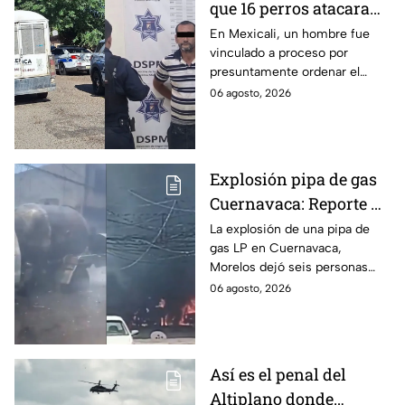
que 16 perros atacaran
a su hermana con
En Mexicali, un hombre fue
vinculado a proceso por
discapacidad en
presuntamente ordenar el
Mexicali, BC
ataque de 16 perros contra su
06 agosto, 2026
hermana, quien tenía
discapacidad auditiva.
Explosión pipa de gas
Cuernavaca: Reporte de
víctimas tras estallido
La explosión de una pipa de
gas LP en Cuernavaca,
en Morelos
Morelos dejó seis personas
hospitalizadas. IMSS informó
06 agosto, 2026
que las pacientes siguen
internadas y aún no hay parte
médico.
Así es el penal del
Altiplano donde