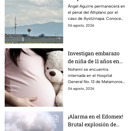
permanecerá Ángel
Ángel Aguirre permanecerá en
el penal del Altiplano por el
Aguirre por caso
caso de Ayotzinapa. Conoce
Ayotzinapa
dónde está, cómo es esta
06 agosto, 2026
prisión de máxima seguridad y
su historia.
Investigan embarazo
de niña de 11 años en
Matamoros,
Nohemí se encuentra
internada en el Hospital
Tamaulipas; ¿qué pasó
General No. 13 de Matamoros
con Nohemí?
tras complicaciones por un
06 agosto, 2026
embarazo infantil; la Fiscalía de
Tamaulipas ya investiga.
¡Alarma en el Edomex!
Brutal explosión de