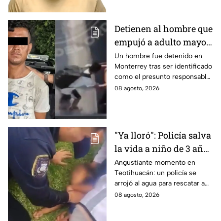
Detienen al hombre que
empujó a adulto mayor
contra tráiler; provocó
Un hombre fue detenido en
Monterrey tras ser identificado
su muerte en
como el presunto responsable
Monterrey
de la muerte de un adulto
08 agosto, 2026
mayor al empujarlo contra un
tráiler.
"Ya lloró": Policía salva
la vida a niño de 3 años
que cayó a un lago en
Angustiante momento en
Teotihuacán: un policía se
Teotihuacán; aplicó
arrojó al agua para rescatar a
RCP (VIDEO)
un pequeño que no respiraba y
08 agosto, 2026
logró revivirlo con maniobras
de RCP.