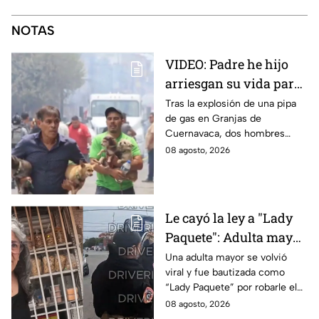
NOTAS
VIDEO: Padre he hijo
arriesgan su vida para
rescatar a sus perritos
Tras la explosión de una pipa
de gas en Granjas de
tras la explosión de
Cuernavaca, dos hombres
pipa de gas en
arriesgaron su vida para volver
08 agosto, 2026
Cuernavaca
por sus perritos y ponerlos a
salvo de la tragedia.
Le cayó la ley a "Lady
Paquete": Adulta mayor
le roba celular a
Una adulta mayor se volvió
viral y fue bautizada como
repartidor y la policía
“Lady Paquete” por robarle el
va por ella a su casa
celular a un repartidor en
08 agosto, 2026
Coacalco, Estado de México.