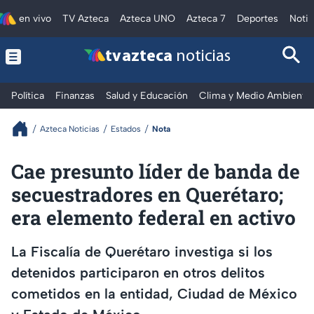
en vivo
TV Azteca
Azteca UNO
Azteca 7
Deportes
Notic
tv azteca
noticias
Política
Finanzas
Salud y Educación
Clima y Medio Ambiente
Azteca Noticias
Estados
Nota
Cae presunto líder de banda de
secuestradores en Querétaro;
era elemento federal en activo
La Fiscalía de Querétaro investiga si los
detenidos participaron en otros delitos
cometidos en la entidad, Ciudad de México