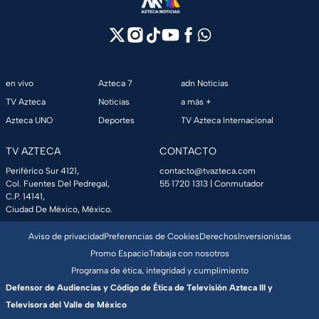
en vivo
Azteca 7
adn Noticias
TV Azteca
Noticias
a más +
Azteca UNO
Deportes
TV Azteca Internacional
TV AZTECA
CONTACTO
Periférico Sur 4121,
contacto@tvazteca.com
Col. Fuentes Del Pedregal,
55 1720 1313
| Conmutador
C.P. 14141,
Ciudad De México, México.
Aviso de privacidad
Preferencias de Cookies
Derechos
Inversionistas
Promo Espacio
Trabaja con nosotros
Programa de ética, integridad y cumplimiento
Defensor de Audiencias y Código de Ética de Televisión Azteca III y
Televisora del Valle de México