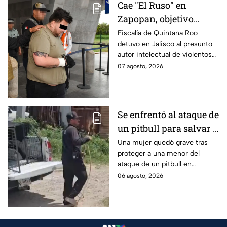
Cae "El Ruso" en
Zapopan, objetivo
prioritario en Playa del
Fiscalía de Quintana Roo
detuvo en Jalisco al presunto
Carmen
autor intelectual de violentos
ataques en fraccionamientos
07 agosto, 2026
de Playa del Carmen.
Se enfrentó al ataque de
un pitbull para salvar a
una menor; hoy lucha
Una mujer quedó grave tras
proteger a una menor del
por su vida en Zapopan
ataque de un pitbull en
Zapopan; la víctima sufrió
06 agosto, 2026
severas mordeduras y existe
riesgo de que pierda un brazo.