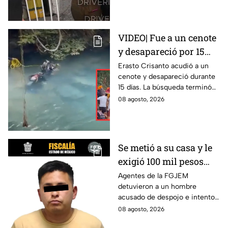
VIDEO| Fue a un cenote
y desapareció por 15
días; así encontraron al
Erasto Crisanto acudió a un
cenote y desapareció durante
pescador Erasto
15 días. La búsqueda terminó
Crisanto
cuando el pescador fue
08 agosto, 2026
localizado con vida. Esto es lo
que se sabe.
Se metió a su casa y le
exigió 100 mil pesos
para devolvérsela; cae
Agentes de la FGJEM
detuvieron a un hombre
otro por despojo en
acusado de despojo e intento
Edomex
de extorsión en el Edomex.
08 agosto, 2026