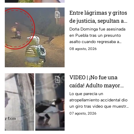
Entre lágrimas y gritos
de justicia, sepultan a
doña Dominga, la
Doña Dominga fue asesinada
en Puebla tras un presunto
abuelita asesinada tras
asalto cuando regresaba a
asalto en Amozoc,
casa; familiares y amigos la
08 agosto, 2026
Puebla
despidieron entre lágrimas y
exigieron justicia.
VIDEO | ¡No fue una
caída! Adulto mayor
muere atropellado por
Lo que parecía un
atropellamiento accidental dio
tráiler; joven lo empujó
un giro tras video que muestra
en Monterrey
cómo un joven empujó a
07 agosto, 2026
adulto mayor antes de ser
arrollado por un tráiler en
Monterrey.