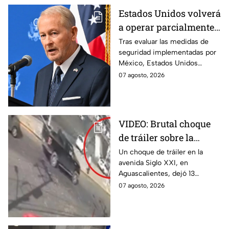
Estados Unidos volverá
a operar parcialmente
en Michoacán tras
Tras evaluar las medidas de
seguridad implementadas por
suspensión por
México, Estados Unidos
motivos de seguridad
reanudará parcialmente sus
07 agosto, 2026
actividades en Michoacán a
partir del 8 de agosto.
VIDEO: Brutal choque
de tráiler sobre la
avenida Siglo XXI en
Un choque de tráiler en la
avenida Siglo XXI, en
Aguascalientes deja
Aguascalientes, dejó 13
varios heridos y
heridos y varios vehículos
07 agosto, 2026
destrozos
destrozados; el conductor fue
detenido tras la carambola.