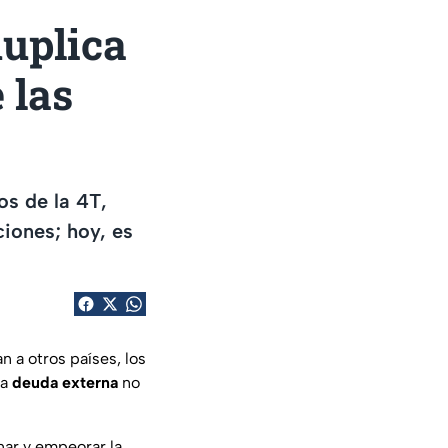
duplica
 las
s de la 4T,
iones; hoy, es
 a otros países, los
la
deuda externa
no
nar y empeorar la