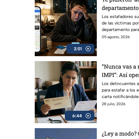
departamento
dinero con las
Los estafadores su
de las víctimas po
sociales
departamento para 
personales.
05 agosto, 2026
2:01
“Nunca vas a r
IMPI”: Así ope
“renovar tu m
Los delincuentes a
para estafar a los
para proteger
carta notificándol
su marca.
28 julio, 2026
6:44
¿Ley a modo? 