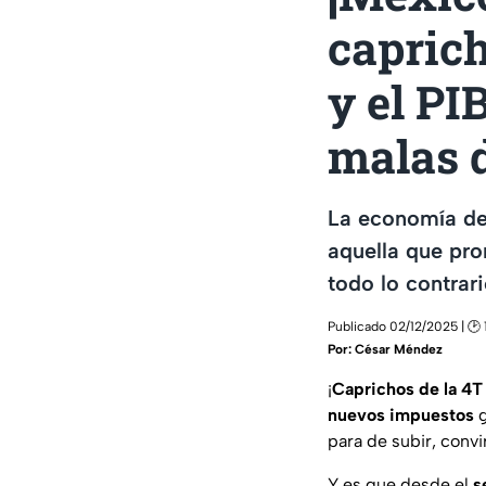
caprich
y el PI
malas 
La economía de
aquella que pro
todo lo contrari
Publicado 02/12/2025 | 🕑 
Por:
César Méndez
¡
Caprichos de la 4T
nuevos impuestos
g
para de subir, conv
Y es que desde el
s