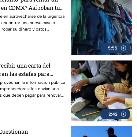
 en CDMX? Así roban tu
 falsas rentas en redes
elen aprovecharse de la urgencia
r encontrar una nueva casa o
robar su dinero y datos
5:55
ecibir una carta del
ran las estafas para
arca” en México; consejos
provechan la información pública
 emprendedores; les envían una
se
es que deben pagar para renovar
2:42
Cuestionan