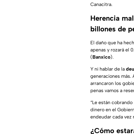
Canacitra.
Herencia mal
billones de 
El daño que ha hech
apenas y rozará el 
(
Banxico
).
Y ni hablar de la
deu
generaciones más. Al
arrancaron los gobie
penas vamos a resent
“
Le están cobrando l
dinero en el Gobiern
endeudar cada vez m
¿Cómo estar