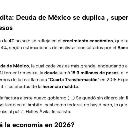
dita: Deuda de México se duplica , super
pesos
o la
4T
no solo se refleja en el
crecimiento económico
, que t
0.4%, según estimaciones de analistas consultados por el
Banc
da de México
, la cual cada vez es más grande, endeudando a 
 tercer trimestre, la
deuda
sumó
18.3 millones de pesos
, el
rnos de la mal llamada “
Cuarta Transformación
” en 2018.Expe
ir los efectos de la
herencia maldita
.
a factura a este nuevo gobierno (...) Se quedó sin dinero sin fl
o tanto en el ámbito local como federal, no hay dinero, lo qu
ás al país
”, Halley Ávila, fiscalista.
á la economía en 2026?