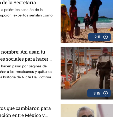
 de la Secretaría
 tras multa a la
: La polémica sanción de la
rrupción; expertos señalan como
2:11
y nombre: Así usan tu
es sociales para hacer
xico
 hacen pasar por páginas de
ñar a los mexicanos y quitarles
la historia de Nicté Ha, víctima
dad.
3:15
os que cambiaron para
ación entre México y