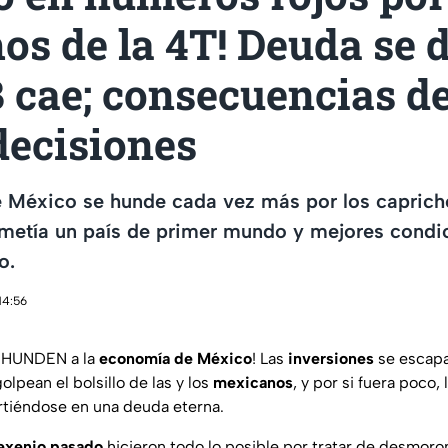
os de la 4T! Deuda se 
B cae; consecuencias de
decisiones
 México se hunde cada vez más por los capricho
metía un país de primer mundo y mejores condic
o.
14:56
HUNDEN a la
economía de México
! Las
inversiones
se escapan
olpean el bolsillo de las y los
mexicanos
, y por si fuera poco, 
irtiéndose en una deuda eterna.
exenio pasado
hicieron todo lo posible por tratar de desmoro