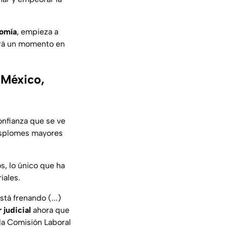
omía
, empieza a
gará un momento en
 México,
onfianza que se ve
desplomes mayores
, lo único que ha
iales.
tá frenando (...)
 judicial
ahora que
 la Comisión Laboral