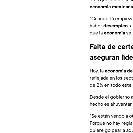
economía mexicana
“
Cuando tú empiezas
haber
desempleo
, 
que la
economía
se 
Falta de cert
aseguran líd
Hoy, la
economía de
reflejada en los se
de 2% en todo este 
Desde el gobierno a
hecho es ahuyentar 
“
Se están yendo a ot
Porque no hay reglas
quiere golpear a aq