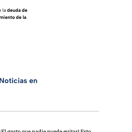
 la
deuda de
miento de la
Noticias en
¡El gasto que nadie puede evitar! Esto