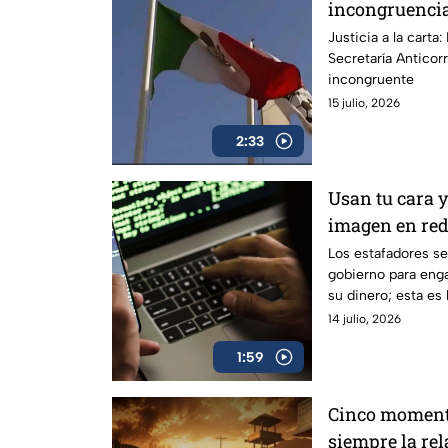
incongruencia
Anticorrupción
Justicia a la carta
Secretaría Antico
Femexfut
incongruente
15 julio, 2026
2:33
Usan tu cara 
imagen en red
fraudes en Mé
Los estafadores se
gobierno para enga
su dinero; esta es 
del robo de identi
14 julio, 2026
1:59
Cinco moment
siempre la rel