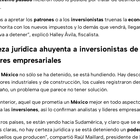
.
 a apretar los
patrones
o a los
inversionistas
truenas la
econ
ahorita con los nuevos impuestos y lo demás que vendrá, lle
va a detener
”, explicó Halley Ávila, fiscalista.
eza jurídica ahuyenta a inversionistas de
eres empresariales
 México
no sólo se ha detenido, se está hundiendo. Hay desc
ctores industriales y de construcción, los cuales registraron 
año, un problema que parece no tener solución.
nterior, aquel que prometía un
México
mejor en todo aspectos
a las
inversiones
, así lo confirman analistas y líderes empresar
ros países, se están yendo hacia Sudamérica, y claro que se es
 claras, no hay certeza jurídica y se está deteniendo un
poder
uellos que producen
”, compartió Raúl Maillard, presidente de