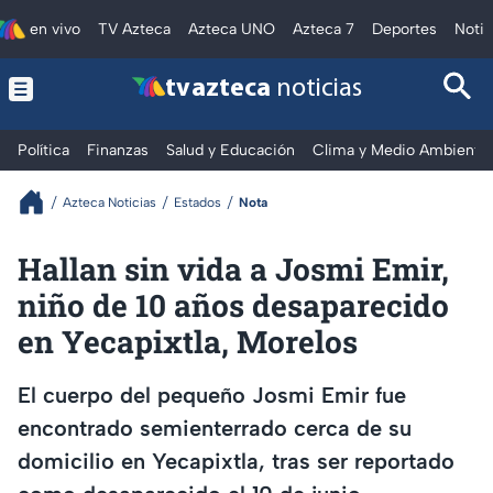
en vivo
TV Azteca
Azteca UNO
Azteca 7
Deportes
Notic
tv azteca
noticias
Política
Finanzas
Salud y Educación
Clima y Medio Ambiente
Azteca Noticias
Estados
Nota
Hallan sin vida a Josmi Emir,
niño de 10 años desaparecido
en Yecapixtla, Morelos
El cuerpo del pequeño Josmi Emir fue
encontrado semienterrado cerca de su
domicilio en Yecapixtla, tras ser reportado