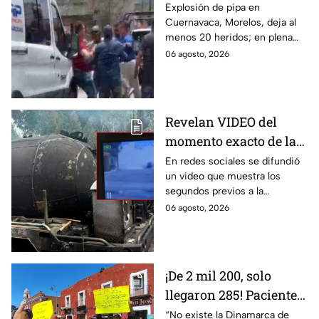
desesperación y el
Explosión de pipa en
Cuernavaca, Morelos, deja al
llanto de un niño;
menos 20 heridos; en plena
adultos desatan pelea
emergencia, dos hombres
06 agosto, 2026
tras explosión de pipa
comenzaron a pelear mientras
en Cuernavaca
un niño lloraba en el lugar.
Revelan VIDEO del
momento exacto de la
explosión de pipa de
En redes sociales se difundió
un video que muestra los
gas en Cuernavaca,
segundos previos a la
Morelos
explosión de una pipa de gas
06 agosto, 2026
LP en Cuernavaca, Morelos.
¡De 2 mil 200, solo
llegaron 285! Pacientes
claman por
“No existe la Dinamarca de