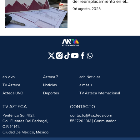
del reemplacamiento en el
Edomex, ¿hasta cuándo se
06 agosto, 2026
puede realizar y qué coches
tienen el 100% de descuento?
en vivo
Azteca 7
adn Noticias
TV Azteca
Noticias
a más +
Azteca UNO
Deportes
TV Azteca Internacional
TV AZTECA
CONTACTO
Periférico Sur 4121,
contacto@tvazteca.com
Col. Fuentes Del Pedregal,
55 1720 1313
| Conmutador
C.P. 14141,
Ciudad De México, México.