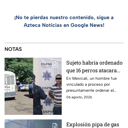
¡No te pierdas nuestro contenido, sigue a
Azteca Noticias en Google News!
NOTAS
Sujeto habría ordenado
que 16 perros atacaran
a su hermana con
En Mexicali, un hombre fue
vinculado a proceso por
discapacidad en
presuntamente ordenar el
Mexicali, BC
ataque de 16 perros contra su
06 agosto, 2026
hermana, quien tenía
discapacidad auditiva.
Explosión pipa de gas