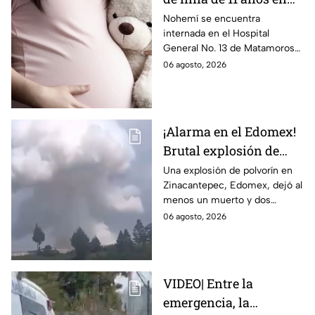
Matamoros,
Nohemí se encuentra
internada en el Hospital
Tamaulipas; ¿qué pasó
General No. 13 de Matamoros
con Nohemí?
tras complicaciones por un
06 agosto, 2026
embarazo infantil; la Fiscalía de
Tamaulipas ya investiga.
¡Alarma en el Edomex!
Brutal explosión de
polvorín en Santa
Una explosión de polvorín en
Zinacantepec, Edomex, dejó al
María del Monte,
menos un muerto y dos
Zinacantepec; reportan
heridos; autoridades atiende la
06 agosto, 2026
al menos un muerto y
emergencia tras el estallido de
heridos
un taller clandestino.
VIDEO| Entre la
emergencia, la