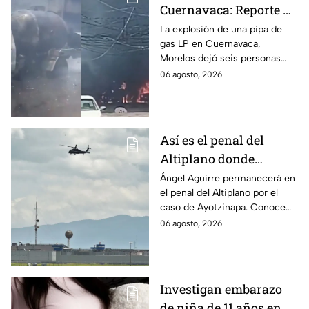
Cuernavaca: Reporte de
víctimas tras estallido
La explosión de una pipa de
gas LP en Cuernavaca,
en Morelos
Morelos dejó seis personas
hospitalizadas. IMSS informó
06 agosto, 2026
que las pacientes siguen
internadas y aún no hay parte
médico.
Así es el penal del
Altiplano donde
permanecerá Ángel
Ángel Aguirre permanecerá en
el penal del Altiplano por el
Aguirre por caso
caso de Ayotzinapa. Conoce
Ayotzinapa
dónde está, cómo es esta
06 agosto, 2026
prisión de máxima seguridad y
su historia.
Investigan embarazo
de niña de 11 años en