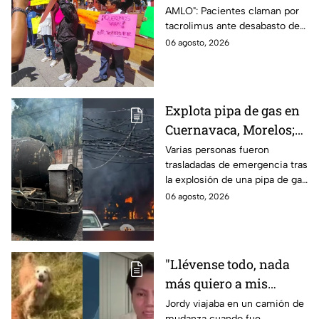
AMLO": Pacientes claman por
medicamentos ante
tacrolimus ante desabasto de
desabasto en IMSS
medicamentos en hospital del
06 agosto, 2026
Puebla
IMSS Puebla; hay 900
personas están afectadas.
Explota pipa de gas en
Cuernavaca, Morelos;
se reportan más de 20
Varias personas fueron
trasladadas de emergencia tras
personas con
la explosión de una pipa de gas
quemaduras
cerca de la colonia Las
06 agosto, 2026
Granjas, en Cuernavaca,
Morelos.
"Llévense todo, nada
más quiero a mis
perritas": Asaltan a un
Jordy viajaba en un camión de
mudanza cuando fue