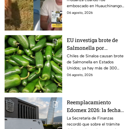
joven, vacían sus
emboscado en Huauchinango,
cuentas y le roban a sus
Puebla, Además de quitarle
06 agosto, 2026
mascotas en
sus pertenencias, los
Huauchinango, Puebla
criminales se llevaron a sus
perritas.
EU investiga brote de
Salmonella por
jalapeños de Sinaloa
Chiles de Sinaloa causan brote
de Salmonella en Estados
Unidos; ya hay más de 300
enfermos en 27 estados.
06 agosto, 2026
Reemplacamiento
Edomex 2026: la fecha
límite para obtener el
La Secretaría de Finanzas
recordó que sobre el trámite
100% de descuento