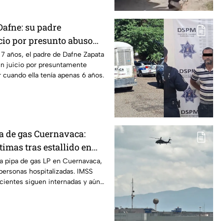
Dafne: su padre
cio por presunto abuso
019 en Tamaulipas
7 años, el padre de Dafne Zapata
un juicio por presuntamente
 cuando ella tenía apenas 6 años.
a de gas Cuernavaca:
timas tras estallido en
na pipa de gas LP en Cuernavaca,
personas hospitalizadas. IMSS
cientes siguen internadas y aún
co.