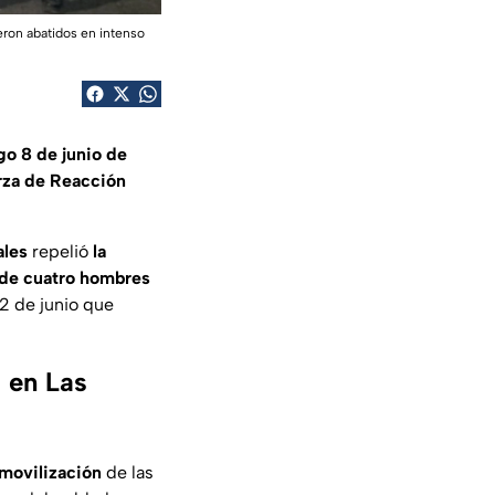
eron abatidos en intenso
o 8 de junio de
rza de Reacción
ales
repelió
la
 de cuatro hombres
2 de junio que
a en Las
 movilización
de las