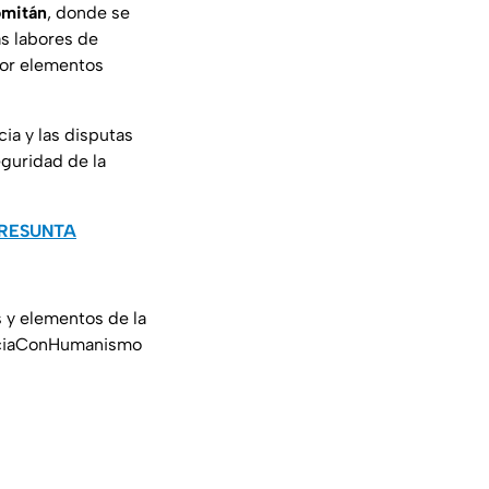
omitán
, donde se
as labores de
por elementos
cia y las disputas
guridad de la
PRESUNTA
s y elementos de la
ciaConHumanismo