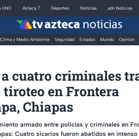
a UNO
Azteca 7
Deportes
Noticias
adn Noticias
tv azteca
noticias
Clima y Medio Ambiente
Seguridad
Estados
Mundo
Opinión
a cuatro criminales tr
 tiroteo en Frontera
pa, Chiapas
miento armado entre policías y criminales en Fr
as: Cuatro sicarios fueron abatidos en intenso 