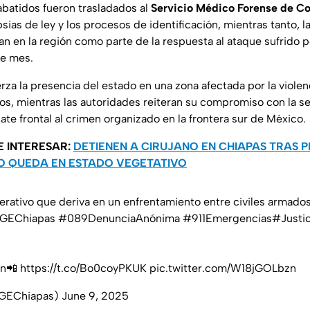
abatidos fueron trasladados al
Servicio Médico Forense de C
psias de ley y los procesos de identificación, mientras tanto, l
úan en la región como parte de la respuesta al ataque sufrido 
de mes.
rza la presencia del estado en una zona afectada por la violen
s, mientras las autoridades reiteran su compromiso con la se
te frontal al crimen organizado en la frontera sur de México.
E INTERESAR:
DETIENEN A CIRUJANO EN CHIAPAS TRAS 
ÑO QUEDA EN ESTADO VEGETATIVO
erativo que deriva en un enfrentamiento entre civiles armado
GEChiapas
#089DenunciaAnónima
#911Emergencias
#Justi
ón📲
https://t.co/Bo0coyPKUK
pic.twitter.com/W18jGOLbzn
GEChiapas)
June 9, 2025