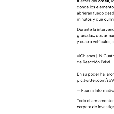
fuerzas del
orden
, 
donde los elementos
abrieran fuego desd
minutos y que culmi
Durante la intervenc
granadas, dos armas
y cuatro vehículos, 
#Chiapas
| 🚨 Cuat
de Reacción Pakal.
En su poder hallar
pic.twitter.com/s
— Fuerza Informati
Todo el armamento y 
carpeta de investig