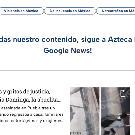
Violencia en México
Delincuencia en México
Narcotráfico en Mé
rdas nuestro contenido, sigue a Azteca 
Google News!
y gritos de justicia,
ña Dominga, la abuelita
s asalto en Amozoc,
asesinada en Puebla tras un
ando regresaba a casa; familiares
ieron entre lágrimas y exigieron