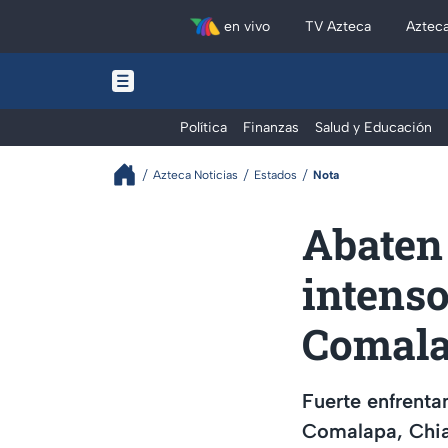
en vivo
TV Azteca
Aztec
Política
Finanzas
Salud y Educación
Azteca Noticias
Estados
Nota
Abaten 
intenso
Comala
Fuerte enfrenta
Comalapa, Chiap