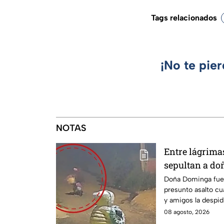
Tags relacionados
¡No te pie
NOTAS
Entre lágrimas 
sepultan a do
asesinada tra
Doña Dominga fue 
presunto asalto cu
Puebla
y amigos la despid
justicia.
08 agosto, 2026