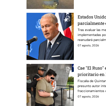
Estados Unido
parcialmente 
suspensión po
Tras evaluar las m
implementadas po
reanudará parcial
Michoacán a partir
07 agosto, 2026
Cae "El Ruso" 
prioritario e
Fiscalía de Quinta
presunto autor int
fraccionamientos 
07 agosto, 2026