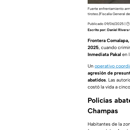
Fuerte enfrentamiento arma
tiroteo.|Fiscalía General d
Publicado 09/06/2025 | 🕑
Escrito por:
Daniel River
Frontera Comalapa,
2025
, cuando crimi
Inmediata Pakal
en 
Un
operativo coordi
agresión de presun
abatidos
. Las autor
costó la vida a cinco
Policías abat
Champas
Habitantes de la zo