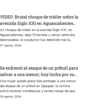
VIDEO: Brutal choque de tráiler sobre la
avenida Siglo XXI en Aguascalientes
deja varios heridos y destrozos
Un choque de tráiler en la avenida Siglo XXI, en
Aguascalientes, dejó 13 heridos y varios vehículos
destrozados; el conductor fue detenido tras la
carambola.
07 agosto, 2026
Se enfrentó al ataque de un pitbull para
salvar a una menor; hoy lucha por su
vida en Zapopan
Una mujer quedó grave tras proteger a una menor
del ataque de un pitbull en Zapopan; la víctima
sufrió severas mordeduras y existe riesgo de que
pierda un brazo.
06 agosto, 2026