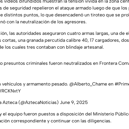
los videos difundidos muestran la tensión vivida en la zona cen
 de seguridad repelieron el ataque armado luego de que los 
e distintos puntos, lo que desencadenó un tiroteo que se pro
nó con la neutralización de los agresores.
ión, las autoridades aseguraron cuatro armas largas, una de el
 cortas, una granada percutida calibre 40, 17 cargadores, dos
de los cuales tres contaban con blindaje artesanal.
ro presuntos criminales fueron neutralizados en Frontera Coma
on vehículos y armamento pesado.
@Alberto_Chame
en
#Prime
bWRCKNxtY
va Azteca (@AztecaNoticias)
June 9, 2025
el equipo fueron puestos a disposición del Ministerio Público
ación correspondiente y continuar con las diligencias.