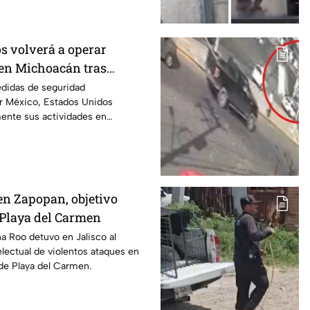
s volverá a operar
en Michoacán tras
r motivos de seguridad
edidas de seguridad
r México, Estados Unidos
mente sus actividades en
 del 8 de agosto.
en Zapopan, objetivo
n Playa del Carmen
na Roo detuvo en Jalisco al
electual de violentos ataques en
de Playa del Carmen.