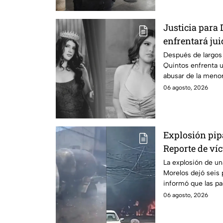
Justicia para 
enfrentará jui
cometido en 2
Después de largos 
Quintos enfrenta 
abusar de la menor
06 agosto, 2026
Explosión pip
Reporte de víc
Morelos
La explosión de u
Morelos dejó seis 
informó que las pa
no hay parte médi
06 agosto, 2026