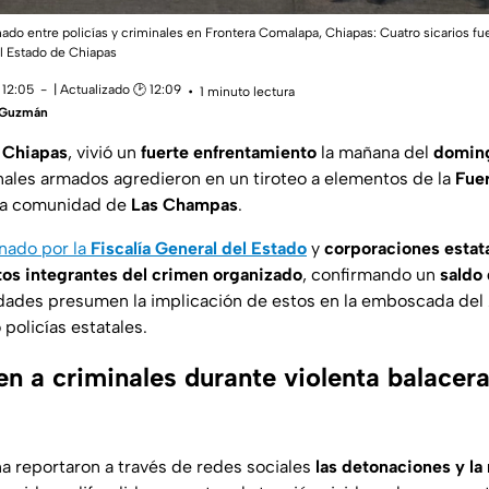
do entre policías y criminales en Frontera Comalapa, Chiapas: Cuatro sicarios fu
el Estado de Chiapas
 12:05
| Actualizado 🕑 12:09
1 minuto lectura
a Guzmán
 Chiapas
, vivió un
fuerte enfrentamiento
la mañana del
doming
nales armados agredieron en un tiroteo a elementos de la
Fue
la comunidad de
Las Champas
.
nado por la
Fiscalía General del Estado
y
corporaciones estat
tos integrantes del crimen organizado
, confirmando un
saldo
idades presumen la implicación de estos en la emboscada del 
 policías estatales.
en a criminales durante violenta balacer
na reportaron a través de redes sociales
las detonaciones y la