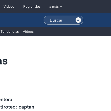
Regionales
Videos
a más +
Tendencias
Videos
as
ontera
tiroteo; captan