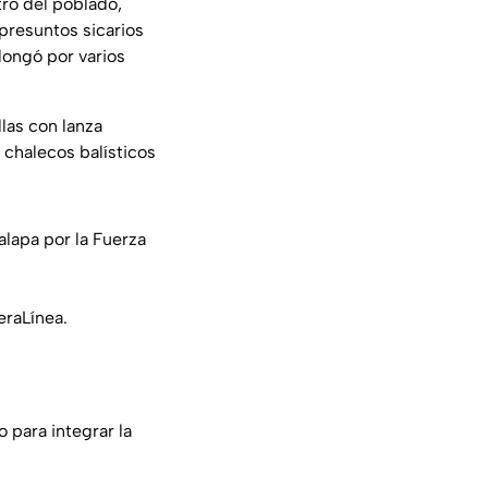
tro del poblado,
presuntos sicarios
longó por varios
las con lanza
 chalecos balísticos
lapa por la Fuerza
raLínea
.
 para integrar la