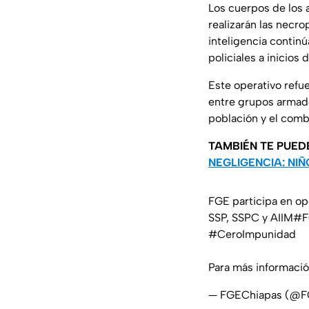
Los cuerpos de los 
realizarán las necro
inteligencia contin
policiales a inicios 
Este operativo refue
entre grupos armado
población y el comba
TAMBIÉN TE PUED
NEGLIGENCIA: NI
FGE participa en op
SSP, SSPC y AIIM
#F
#CeroImpunidad
Para más informaci
— FGEChiapas (@F