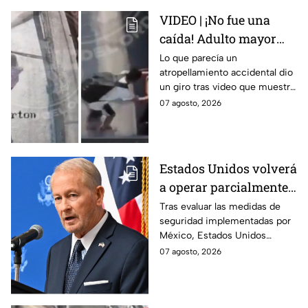
VIDEO | ¡No fue una
caída! Adulto mayor
muere atropellado por
Lo que parecía un
atropellamiento accidental dio
tráiler; joven lo empujó
un giro tras video que muestra
en Monterrey
cómo un joven empujó a
07 agosto, 2026
adulto mayor antes de ser
arrollado por un tráiler en
Monterrey.
Estados Unidos volverá
a operar parcialmente
en Michoacán tras
Tras evaluar las medidas de
seguridad implementadas por
suspensión por
México, Estados Unidos
motivos de seguridad
reanudará parcialmente sus
07 agosto, 2026
actividades en Michoacán a
partir del 8 de agosto.