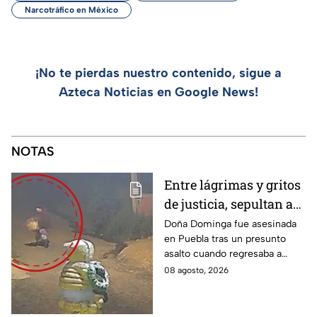
Narcotráfico en México
¡No te pierdas nuestro contenido, sigue a
Azteca Noticias en Google News!
NOTAS
Entre lágrimas y gritos
de justicia, sepultan a
doña Dominga, la
Doña Dominga fue asesinada
en Puebla tras un presunto
abuelita asesinada tras
asalto cuando regresaba a
asalto en Amozoc,
casa; familiares y amigos la
08 agosto, 2026
Puebla
despidieron entre lágrimas y
exigieron justicia.