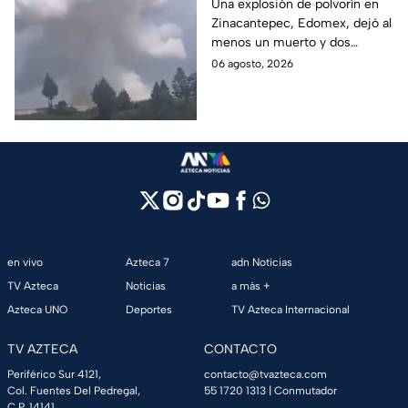
polvorín en Santa
Una explosión de polvorín en
Zinacantepec, Edomex, dejó al
María del Monte,
menos un muerto y dos
Zinacantepec; reportan
heridos; autoridades atiende la
06 agosto, 2026
al menos un muerto y
emergencia tras el estallido de
heridos
un taller clandestino.
en vivo
Azteca 7
adn Noticias
TV Azteca
Noticias
a más +
Azteca UNO
Deportes
TV Azteca Internacional
TV AZTECA
CONTACTO
Periférico Sur 4121,
contacto@tvazteca.com
Col. Fuentes Del Pedregal,
55 1720 1313
| Conmutador
C.P. 14141,