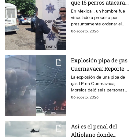
que 16 perros atacaran
a su hermana con
En Mexicali, un hombre fue
vinculado a proceso por
discapacidad en
presuntamente ordenar el
Mexicali, BC
ataque de 16 perros contra su
06 agosto, 2026
hermana, quien tenía
discapacidad auditiva.
Explosión pipa de gas
Cuernavaca: Reporte de
víctimas tras estallido
La explosión de una pipa de
gas LP en Cuernavaca,
en Morelos
Morelos dejó seis personas
hospitalizadas. IMSS informó
06 agosto, 2026
que las pacientes siguen
internadas y aún no hay parte
médico.
Así es el penal del
Altiplano donde