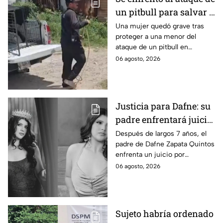
un pitbull para salvar a
una menor; hoy lucha
Una mujer quedó grave tras
proteger a una menor del
por su vida en Zapopan
ataque de un pitbull en
Zapopan; la víctima sufrió
06 agosto, 2026
severas mordeduras y existe
riesgo de que pierda un brazo.
Justicia para Dafne: su
padre enfrentará juicio
por presunto abuso
Después de largos 7 años, el
padre de Dafne Zapata Quintos
cometido en 2019 en
enfrenta un juicio por
Tamaulipas
presuntamente abusar de la
06 agosto, 2026
menor cuando ella tenía
apenas 6 años.
Sujeto habría ordenado