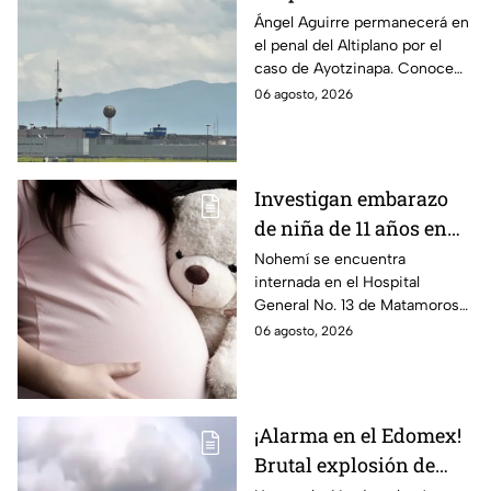
permanecerá Ángel
Ángel Aguirre permanecerá en
el penal del Altiplano por el
Aguirre por caso
caso de Ayotzinapa. Conoce
Ayotzinapa
dónde está, cómo es esta
06 agosto, 2026
prisión de máxima seguridad y
su historia.
Investigan embarazo
de niña de 11 años en
Matamoros,
Nohemí se encuentra
internada en el Hospital
Tamaulipas; ¿qué pasó
General No. 13 de Matamoros
con Nohemí?
tras complicaciones por un
06 agosto, 2026
embarazo infantil; la Fiscalía de
Tamaulipas ya investiga.
¡Alarma en el Edomex!
Brutal explosión de