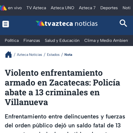
en vivo
TV Azteca
Azteca UNO
Azteca 7
Deportes
Notic
tv azteca
noticias
Política
Finanzas
Salud y Educación
Clima y Medio Ambiente
Azteca Noticias
Estados
Nota
Violento enfrentamiento
armado en Zacatecas: Policía
abate a 13 criminales en
Villanueva
Enfrentamiento entre delincuentes y fuerzas
del orden público dejó un saldo fatal de 13