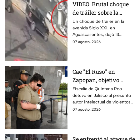
VIDEO: Brutal choque
de tráiler sobre la
avenida Siglo XXI en
Un choque de tráiler en la
avenida Siglo XXI, en
Aguascalientes deja
Aguascalientes, dejó 13
varios heridos y
heridos y varios vehículos
07 agosto, 2026
destrozos
destrozados; el conductor fue
detenido tras la carambola.
Cae "El Ruso" en
Zapopan, objetivo
prioritario en Playa del
Fiscalía de Quintana Roo
detuvo en Jalisco al presunto
Carmen
autor intelectual de violentos
ataques en fraccionamientos
07 agosto, 2026
de Playa del Carmen.
Se enfrentó al ataque de