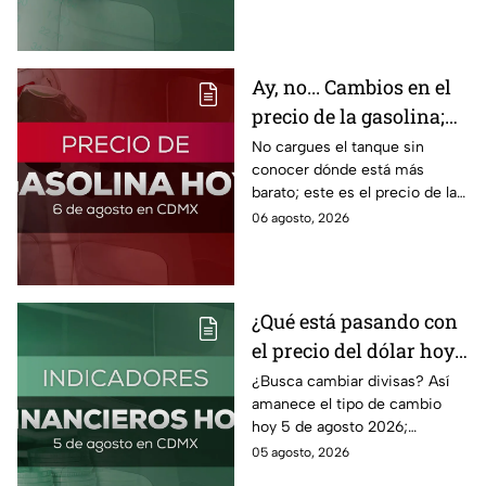
Ormuz afecta al precio del
petróleo.
Ay, no... Cambios en el
precio de la gasolina;
así quedó HOY
No cargues el tanque sin
conocer dónde está más
barato; este es el precio de la
gasolina para hoy jueves 6 de
06 agosto, 2026
agosto 2026 sin afectar tu
bolsillo.
¿Qué está pasando con
el precio del dólar hoy
miércoles 5 de agosto
¿Busca cambiar divisas? Así
amanece el tipo de cambio
2026?
hoy 5 de agosto 2026;
consulta el precio del dólar
05 agosto, 2026
este miércoles y conoce si es