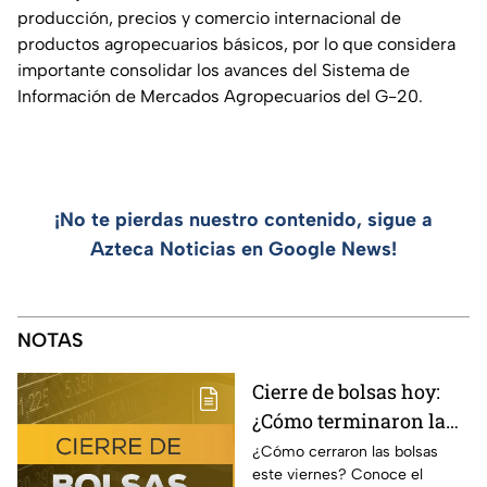
producción, precios y comercio internacional de
productos agropecuarios básicos, por lo que considera
importante consolidar los avances del Sistema de
Información de Mercados Agropecuarios del G-20.
¡No te pierdas nuestro contenido, sigue a
Azteca Noticias en Google News!
NOTAS
Cierre de bolsas hoy:
¿Cómo terminaron la
BMV y el Wall Street
¿Cómo cerraron las bolsas
este viernes? Conoce el
hoy 7 de agosto