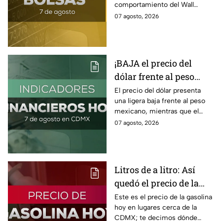
comportamiento del Wall
Street y de la BMV, así como el
07 agosto, 2026
precio de venta y compra del
dólar.
¡BAJA el precio del
dólar frente al peso
hoy! Así quedó este
El precio del dólar presenta
una ligera baja frente al peso
viernes 7 de agosto
mexicano, mientras que el
2026
petróleo también presenta una
07 agosto, 2026
caída este viernes 7 de agosto
2026.
Litros de a litro: Así
quedó el precio de la
gasolina HOY
Este es el precio de la gasolina
hoy en lugares cerca de la
CDMX; te decimos dónde