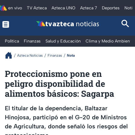
en vivo
TV Azteca
Azteca UNO
Azteca 7
Deportes
Notic
tv azteca
noticias
Política
Finanzas
Salud y Educación
Clima y Medio Ambiente
Azteca Noticias
Finanzas
Nota
Proteccionismo pone en
peligro disponibilidad de
alimentos básicos: Sagarpa
El titular de la dependencia, Baltazar
Hinojosa, participó en el G-20 de Ministros
de Agricultura, donde señaló los riesgos del