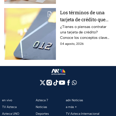
Los términos de una
tarjeta de crédito que
debes entender para
¿Tienes o piensas contratar
una tarjeta de crédito?
evitar deudas
Conoce los conceptos clave
como CAT, fecha de corte,
04 agosto, 2026
pago mínimo e intereses para
evitar dudas.
en vivo
Azteca 7
adn Noticias
TV Azteca
Noticias
a más +
Azteca UNO
Deportes
TV Azteca Internacional