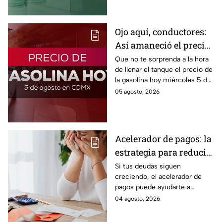
conveniente comprar.
Ojo aquí, conductores:
Así amaneció el precio
de la gasolina HOY
Que no te sorprenda a la hora
de llenar el tanque el precio de
la gasolina hoy miércoles 5 de
agosto 2026; aquí te dejamos
05 agosto, 2026
la lista de costos estado por
estado.
Acelerador de pagos: la
estrategia para reducir
tus deudas más rápido
Si tus deudas siguen
creciendo, el acelerador de
y recuperar el control
pagos puede ayudarte a
de tus finanzas
ordenar tus finanzas, priorizar
04 agosto, 2026
pagos y avanzar hacia una
mayor tranquilidad económica.