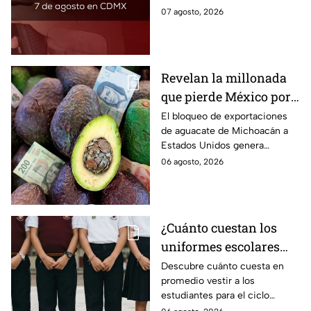
encontrarla más barata este
07 agosto, 2026
viernes 7 de agosto 2026,
estado por estado.
Revelan la millonada
que pierde México por
el bloqueo de Estados
El bloqueo de exportaciones
de aguacate de Michoacán a
Unidos al aguate de
Estados Unidos genera
Michoacán
pérdidas millonarias.
06 agosto, 2026
¿Cuánto cuestan los
uniformes escolares
para el regreso a clases
Descubre cuánto cuesta en
promedio vestir a los
2026, según su grado?
estudiantes para el ciclo
escolar 2026-2027 y consejos