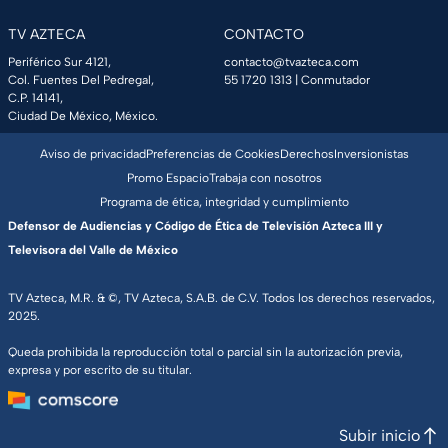
TV AZTECA
CONTACTO
Periférico Sur 4121,
contacto@tvazteca.com
Col. Fuentes Del Pedregal,
55 1720 1313
| Conmutador
C.P. 14141,
Ciudad De México, México.
Aviso de privacidad
Preferencias de Cookies
Derechos
Inversionistas
Promo Espacio
Trabaja con nosotros
Programa de ética, integridad y cumplimiento
Defensor de Audiencias y Código de Ética de Televisión Azteca III y
Televisora del Valle de México
TV Azteca, M.R. & ©, TV Azteca, S.A.B. de C.V. Todos los derechos reservados,
2025.
Queda prohibida la reproducción total o parcial sin la autorización previa,
expresa y por escrito de su titular.
Subir inicio