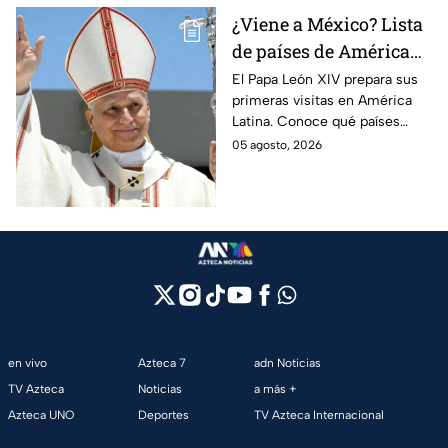
¿Viene a México? Lista
de países de América
Latina que el Papa León
El Papa León XIV prepara sus
primeras visitas en América
XIV visitará
Latina. Conoce qué países
están en su agenda y si
05 agosto, 2026
México forma parte del
recorrido del pontífice.
en vivo
Azteca 7
adn Noticias
TV Azteca
Noticias
a más +
Azteca UNO
Deportes
TV Azteca Internacional