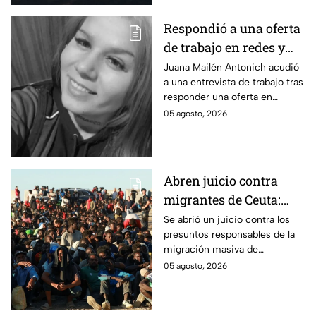
Respondió a una oferta
de trabajo en redes y
nunca volvió: La
Juana Mailén Antonich acudió
a una entrevista de trabajo tras
historia detrás del
responder una oferta en
feminicidio de Juana
Facebook; fue hallada sin vida
05 agosto, 2026
Mailén Antonich
en Mar del Plata; ya hay dos
detenidos por feminicidio.
Abren juicio contra
migrantes de Ceuta:
Son acusados de
Se abrió un juicio contra los
presuntos responsables de la
provocar éxodo de más
migración masiva de
de 70 mil personas
Marruecos a España en la
05 agosto, 2026
ciudad de Ceuta.