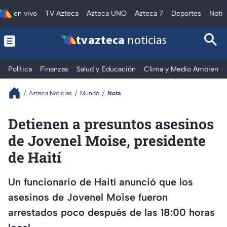
en vivo
TV Azteca
Azteca UNO
Azteca 7
Deportes
Notic
tv azteca
noticias
Política
Finanzas
Salud y Educación
Clima y Medio Ambiente
Azteca Noticias
Mundo
Nota
Detienen a presuntos asesinos
de Jovenel Moise, presidente
de Haití
Un funcionario de Haití anunció que los
asesinos de Jovenel Moise fueron
arrestados poco después de las 18:00 horas