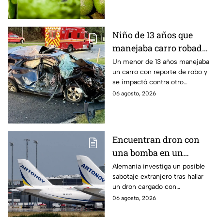
Unidos. Te decimos por qué.
Niño de 13 años que
manejaba carro robado
provoca brutal
Un menor de 13 años manejaba
un carro con reporte de robo y
accidente; hay un
se impactó contra otro
muerto y heridos de
vehículo en Maryland, Estados
06 agosto, 2026
gravedad
Unidos.
Encuentran dron con
una bomba en un
aeropuerto de
Alemania investiga un posible
sabotaje extranjero tras hallar
Alemania: no explotó
un dron cargado con
por falla técnica
explosivos en el aeropuerto de
06 agosto, 2026
Leipzig/Halle, cerca de un