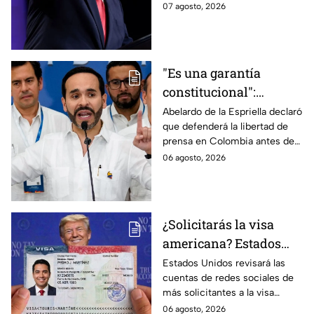
excluidos de la nacionalidad
07 agosto, 2026
estadounidense por
nacimiento.
"Es una garantía
constitucional":
Abelardo de la
Abelardo de la Espriella declaró
que defenderá la libertad de
Espriella promete
prensa en Colombia antes de
defender la libertad de
asumir su cargo como
06 agosto, 2026
prensa en Colombia
presidente.
¿Solicitarás la visa
americana? Estados
Unidos revisará las
Estados Unidos revisará las
cuentas de redes sociales de
redes sociales de estos
más solicitantes a la visa
solicitantes
americana.
06 agosto, 2026