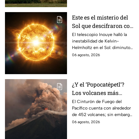
avión ucraniano.
Este es el misterio del
Sol que descifraron con
un telescopio en
El telescopio Inouye halló la
inestabilidad de Kelvin-
Hawái: explica las
Helmholtz en el Sol: diminutos
tormentas solares que
remolinos que explicarían el
06 agosto, 2026
afectan a la Tierra
origen de las tormentas
solares.
¿Y el ‘Popocatépetl’?
Los volcanes más
activos del Cinturón de
El Cinturón de Fuego del
Pacífico cuenta con alrededor
Fuego
de 452 volcanes; sin embargo,
solo algunos de ellos presentan
06 agosto, 2026
una intensa actividad
volcánica.