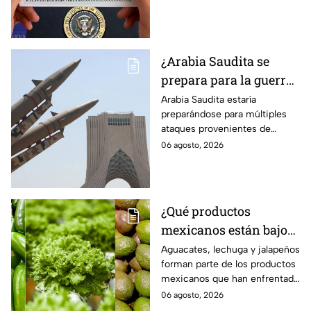
¿Arabia Saudita se
prepara para la guerra?
Esperan ataques de
Arabia Saudita estaría
preparándose para múltiples
grupos armados de tres
ataques provenientes de
países
grupos armados de tres países.
06 agosto, 2026
¿Qué productos
mexicanos están bajo
la lupa de Estados
Aguacates, lechuga y jalapeños
forman parte de los productos
Unidos? Aguacates,
mexicanos que han enfrentado
lechuga y jalapeños
restricciones o
06 agosto, 2026
encabezan la lista
cuestionamientos en Estados