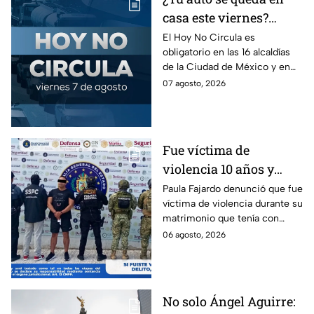
casa este viernes?
Revisa el Hoy No
El Hoy No Circula es
obligatorio en las 16 alcaldías
Circula de este 7 de
de la Ciudad de México y en
agosto
los municipios conurbados del
07 agosto, 2026
Estado de México.
Fue víctima de
violencia 10 años y
hasta ahora detienen al
Paula Fajardo denunció que fue
víctima de violencia durante su
presunto agresor: el
matrimonio que tenía con
caso de Paula Fajardo
Jorge Francisco “N”, quien fue
06 agosto, 2026
detenido por intento de
feminicidio.
No solo Ángel Aguirre: