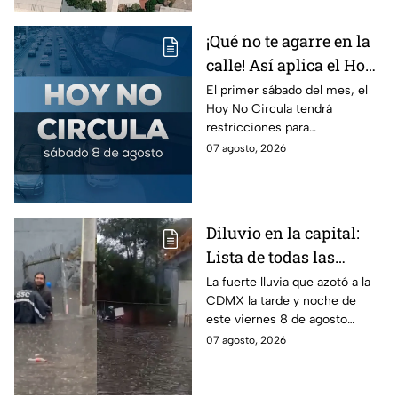
anticipación.
¡Qué no te agarre en la
calle! Así aplica el Hoy
No Circula el primer
El primer sábado del mes, el
Hoy No Circula tendrá
sábado del mes
restricciones para
determinados vehículos en la
07 agosto, 2026
CDMX y en el Edomex. Revisa
si puedes tomar las llaves y
arrancar.
Diluvio en la capital:
Lista de todas las
inundaciones en CDMX
La fuerte lluvia que azotó a la
CDMX la tarde y noche de
HOY viernes 7 de
este viernes 8 de agosto
agosto
provocó inundaciones y otras
07 agosto, 2026
afectaciones.