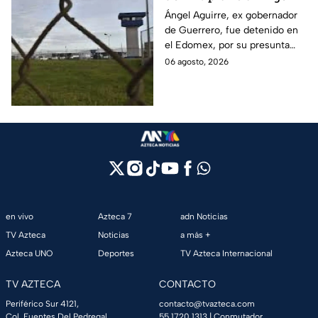
Aguirre, ex gobernador
Ángel Aguirre, ex gobernador
de Guerrero, fue detenido en
de Guerrero por caso
el Edomex, por su presunta
Ayotzinapa
participación en la
06 agosto, 2026
desaparición de los 43
normalistas de Ayotzinapa.
en vivo
Azteca 7
adn Noticias
TV Azteca
Noticias
a más +
Azteca UNO
Deportes
TV Azteca Internacional
TV AZTECA
CONTACTO
Periférico Sur 4121,
contacto@tvazteca.com
Col. Fuentes Del Pedregal,
55 1720 1313
| Conmutador