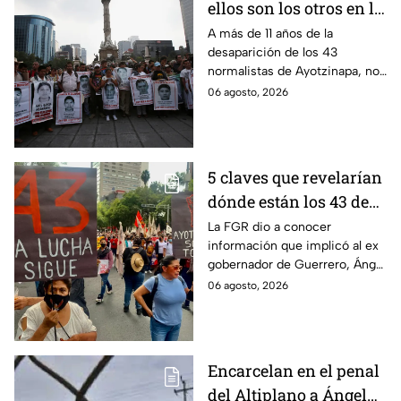
ellos son los otros en la
lupa por el caso
A más de 11 años de la
desaparición de los 43
Ayotzinapa
normalistas de Ayotzinapa, no
se ha conocido el paradero de
06 agosto, 2026
los estudiantes a pesar de las
detenciones por el caso.
5 claves que revelarían
dónde están los 43 de
Ayotzinapa tras
La FGR dio a conocer
información que implicó al ex
captura de Ángel
gobernador de Guerrero, Ángel
Aguirre, ex gobernador
Aguirre, quien fue detenido
06 agosto, 2026
de Guerrero
por su presunta relación con el
caso Ayotzinapa.
Encarcelan en el penal
del Altiplano a Ángel