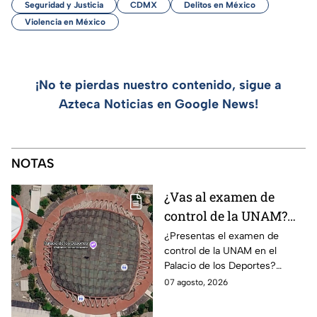
Seguridad y Justicia
CDMX
Delitos en México
Violencia en México
¡No te pierdas nuestro contenido, sigue a
Azteca Noticias en Google News!
NOTAS
¿Vas al examen de
control de la UNAM?
Así puedes llegar al
¿Presentas el examen de
control de la UNAM en el
Palacio de los Deportes
Palacio de los Deportes?
en Metro, camión y
Consulta cómo llegar en
07 agosto, 2026
Metrobús
Metro, camión y Metrobús y
planea tu traslado con