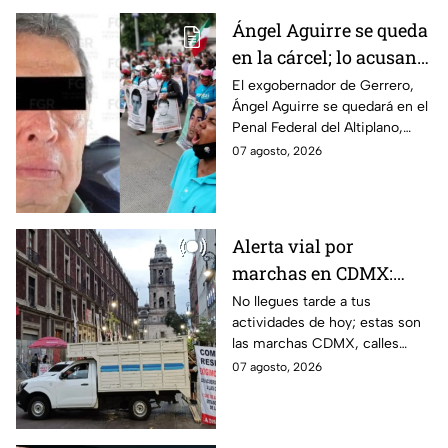
Ángel Aguirre se queda
en la cárcel; lo acusan
de destruir
El exgobernador de Gerrero,
Ángel Aguirre se quedará en el
información del caso
Penal Federal del Altiplano,
Ayotzinapa
luego de que fue detenido ayer
07 agosto, 2026
en el Estado de México por el
caso Ayotzinapa.
Alerta vial por
marchas en CDMX:
Manifestantes retiran
No llegues tarde a tus
actividades de hoy; estas son
bloqueo en Canela y Eje
las marchas CDMX, calles
3 Sur, colonia Granjas
cerradas y bloqueos que
07 agosto, 2026
México
tomarán las principales
vialidades de la capital.