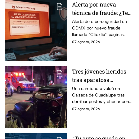
Alerta por nueva
técnica de fraude: ¿Te
piden copiar códigos
Alerta de ciberseguridad en
CDMX por nuevo fraude
extraños en la PC?
llamado “Clickfix": páginas
Cuidado, podrías ser
falsas que engañan para
07 agosto, 2026
víctima del peligroso
ejecutar comandos y robar
"Clickfix"
información de tu equipo.
Tres jóvenes heridos
tras aparatosa
volcadura en Tepeyac
Una camioneta volcó en
Calzada de Guadalupe tras
Insurgentes y operativo
derribar postes y chocar con
en la Juárez, mientras
un árbol, dejando a tres
07 agosto, 2026
dormía
jóvenes lesionados.
¿Tu auto se queda en