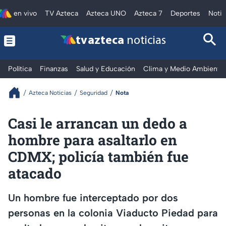
en vivo
TV Azteca
Azteca UNO
Azteca 7
Deportes
Notic
tv azteca
noticias
Política
Finanzas
Salud y Educación
Clima y Medio Ambiente
Azteca Noticias
Seguridad
Nota
Casi le arrancan un dedo a
hombre para asaltarlo en
CDMX; policía también fue
atacado
Un hombre fue interceptado por dos
personas en la colonia Viaducto Piedad para