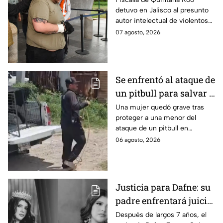
detuvo en Jalisco al presunto
Carmen
autor intelectual de violentos
ataques en fraccionamientos
07 agosto, 2026
de Playa del Carmen.
Se enfrentó al ataque de
un pitbull para salvar a
una menor; hoy lucha
Una mujer quedó grave tras
proteger a una menor del
por su vida en Zapopan
ataque de un pitbull en
Zapopan; la víctima sufrió
06 agosto, 2026
severas mordeduras y existe
riesgo de que pierda un brazo.
Justicia para Dafne: su
padre enfrentará juicio
por presunto abuso
Después de largos 7 años, el