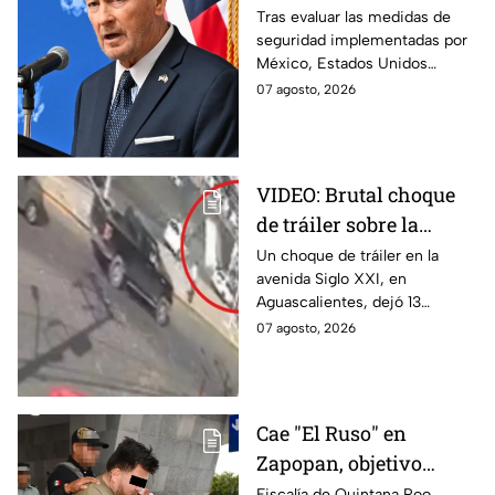
en Michoacán tras
Tras evaluar las medidas de
seguridad implementadas por
suspensión por
México, Estados Unidos
motivos de seguridad
reanudará parcialmente sus
07 agosto, 2026
actividades en Michoacán a
partir del 8 de agosto.
VIDEO: Brutal choque
de tráiler sobre la
avenida Siglo XXI en
Un choque de tráiler en la
avenida Siglo XXI, en
Aguascalientes deja
Aguascalientes, dejó 13
varios heridos y
heridos y varios vehículos
07 agosto, 2026
destrozos
destrozados; el conductor fue
detenido tras la carambola.
Cae "El Ruso" en
Zapopan, objetivo
prioritario en Playa del
Fiscalía de Quintana Roo