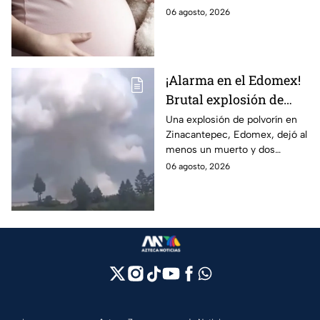
con Nohemí?
tras complicaciones por un
06 agosto, 2026
embarazo infantil; la Fiscalía de
Tamaulipas ya investiga.
¡Alarma en el Edomex!
Brutal explosión de
polvorín en Santa
Una explosión de polvorín en
Zinacantepec, Edomex, dejó al
María del Monte,
menos un muerto y dos
Zinacantepec; reportan
heridos; autoridades atiende la
06 agosto, 2026
al menos un muerto y
emergencia tras el estallido de
heridos
un taller clandestino.