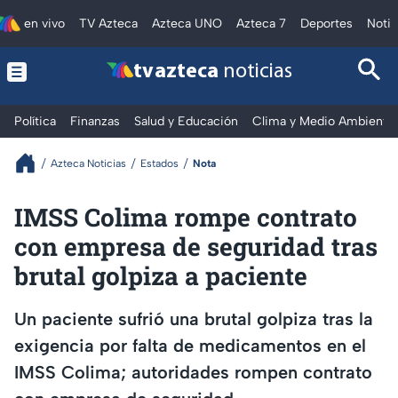
en vivo
TV Azteca
Azteca UNO
Azteca 7
Deportes
Notic
tv azteca
noticias
Política
Finanzas
Salud y Educación
Clima y Medio Ambiente
Azteca Noticias
Estados
Nota
IMSS Colima rompe contrato
con empresa de seguridad tras
brutal golpiza a paciente
Un paciente sufrió una brutal golpiza tras la
exigencia por falta de medicamentos en el
IMSS Colima; autoridades rompen contrato