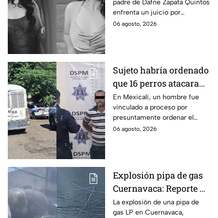
padre de Dafne Zapata Quintos
cometido en 2019 en
enfrenta un juicio por
Tamaulipas
presuntamente abusar de la
06 agosto, 2026
menor cuando ella tenía
apenas 6 años.
Sujeto habría ordenado
que 16 perros atacaran
a su hermana con
En Mexicali, un hombre fue
vinculado a proceso por
discapacidad en
presuntamente ordenar el
Mexicali, BC
ataque de 16 perros contra su
06 agosto, 2026
hermana, quien tenía
discapacidad auditiva.
Explosión pipa de gas
Cuernavaca: Reporte de
víctimas tras estallido
La explosión de una pipa de
gas LP en Cuernavaca,
en Morelos