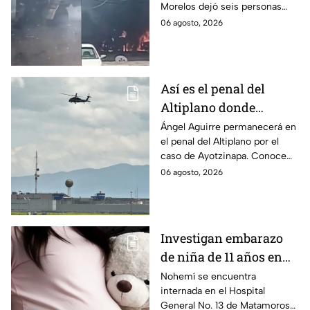
Morelos dejó seis personas
hospitalizadas. IMSS informó
06 agosto, 2026
que las pacientes siguen
internadas y aún no hay parte
médico.
Así es el penal del
Altiplano donde
permanecerá Ángel
Ángel Aguirre permanecerá en
el penal del Altiplano por el
Aguirre por caso
caso de Ayotzinapa. Conoce
Ayotzinapa
dónde está, cómo es esta
06 agosto, 2026
prisión de máxima seguridad y
su historia.
Investigan embarazo
de niña de 11 años en
Matamoros,
Nohemí se encuentra
internada en el Hospital
Tamaulipas; ¿qué pasó
General No. 13 de Matamoros