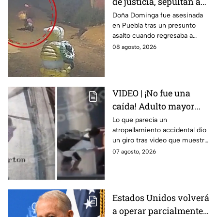
de justicia, sepultan a
doña Dominga, la
Doña Dominga fue asesinada
en Puebla tras un presunto
abuelita asesinada tras
asalto cuando regresaba a
asalto en Amozoc,
casa; familiares y amigos la
08 agosto, 2026
Puebla
despidieron entre lágrimas y
exigieron justicia.
VIDEO | ¡No fue una
caída! Adulto mayor
muere atropellado por
Lo que parecía un
atropellamiento accidental dio
tráiler; joven lo empujó
un giro tras video que muestra
en Monterrey
cómo un joven empujó a
07 agosto, 2026
adulto mayor antes de ser
arrollado por un tráiler en
Monterrey.
Estados Unidos volverá
a operar parcialmente