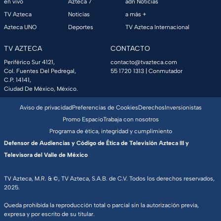
en vivo
Azteca 7
adn Noticias
TV Azteca
Noticias
a más +
Azteca UNO
Deportes
TV Azteca Internacional
TV AZTECA
CONTACTO
Periférico Sur 4121,
contacto@tvazteca.com
Col. Fuentes Del Pedregal,
55 1720 1313
| Conmutador
C.P. 14141,
Ciudad De México, México.
Aviso de privacidad
Preferencias de Cookies
Derechos
Inversionistas
Promo Espacio
Trabaja con nosotros
Programa de ética, integridad y cumplimiento
Defensor de Audiencias y Código de Ética de Televisión Azteca III y
Televisora del Valle de México
TV Azteca, M.R. & ©, TV Azteca, S.A.B. de C.V. Todos los derechos reservados,
2025.
Queda prohibida la reproducción total o parcial sin la autorización previa,
expresa y por escrito de su titular.