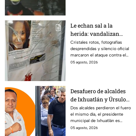
Puebla
trabajadores del gobierno
antes de entrar, golpear al
dueño y saquearlo.
Le echan sal a la
herida: vandalizan
memorial de
Cristales rotos, fotografías
desprendidas y silencio oficial
desaparecidos en
marcaron el ataque contra el
Veracruz en medio de
memorial de desaparecidos,
05 agosto, 2026
crisis
un espacio dedicado a quienes
siguen sin ser localizados.
Desafuero de alcaldes
de Ixhuatlán y Úrsulo
Galván: uno de ellos
Dos alcaldes perdieron el fuero
el mismo día, el presidente
está implicado en el
municipal de Ixhuatlán es
asesinato de la
investigado por el secuestro y
05 agosto, 2026
periodista Roxana
asesinato de la periodista