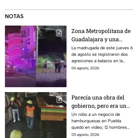
NOTAS
Zona Metropolitana de
Guadalajara y una
jornada de violencia:
La madrugada de este jueves 6
de agosto se registraron dos
Asesinan a balazos a
agresiones a balazos en la
dos hombres en
Zona Metropolitana de
06 agosto, 2026
Tlajomulco y El Salto
Guadalajara, uno en
Tlajomulco y otro en El Salto.
Parecía una obra del
gobierno, pero era un
robo planeado: Así
Un robo a un negocio de
hamburguesas en Puebla
saquearon negocio de
quedó en video; 12 hombres
hamburguesas en
habrían fingido ser
05 agosto, 2026