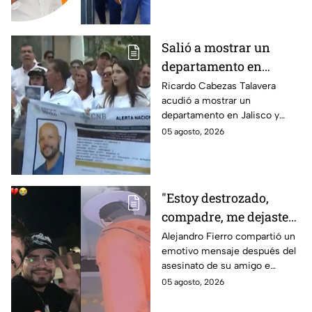
Guzmán
Roxana Guzmán en Veracruz.
Salió a mostrar un
departamento en
Zapopan y no volvió a
Ricardo Cabezas Talavera
acudió a mostrar un
casa: Buscan a Ricardo
departamento en Jalisco y
Cabezas Talavera en
después desapareció;
05 agosto, 2026
Jalisco
autoridades mantienen su
búsqueda mientras colegas
refuerzan su seguridad.
"Estoy destrozado,
compadre, me dejaste":
Así reaccionó
Alejandro Fierro compartió un
emotivo mensaje después del
Alejandro Fierro al
asesinato de su amigo e
asesinato del
influencer César Gastélum;
05 agosto, 2026
influencer César
mientras “La Beba” también se
Gastélum
enteró del fallecimiento en un