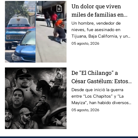
Un dolor que viven
miles de familias en
México: Así se
Un hombre, vendedor de
nieves, fue asesinado en
enteraron los
Tijuana, Baja California, y un
familiares de un
reportero captó el momento
05 agosto, 2026
vendedor de nieves de
en que su familia se enteró de
su asesinato en
la terrible noticia.
Tijuana, Baja California
De "El Chilango" a
César Gastélum: Estos
son los 10 influencers
Desde que inició la guerra
entre “Los Chapitos” y “La
asesinados por la
Mayiza”, han habido diversos
guerra entre "Los
asesinatos, entre ellos los de
05 agosto, 2026
Chapitos" y "La Mayiza"
10 influencers que incluyen a
César Gastélum.