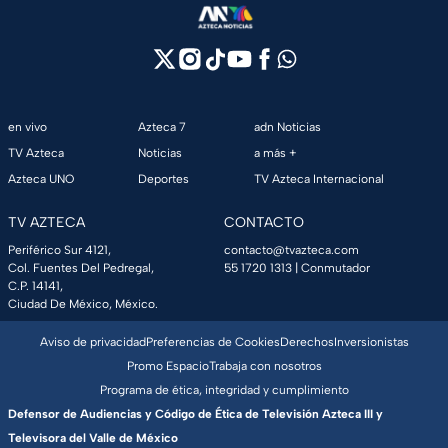
en vivo
Azteca 7
adn Noticias
TV Azteca
Noticias
a más +
Azteca UNO
Deportes
TV Azteca Internacional
TV AZTECA
CONTACTO
Periférico Sur 4121,
contacto@tvazteca.com
Col. Fuentes Del Pedregal,
55 1720 1313
| Conmutador
C.P. 14141,
Ciudad De México, México.
Aviso de privacidad
Preferencias de Cookies
Derechos
Inversionistas
Promo Espacio
Trabaja con nosotros
Programa de ética, integridad y cumplimiento
Defensor de Audiencias y Código de Ética de Televisión Azteca III y
Televisora del Valle de México