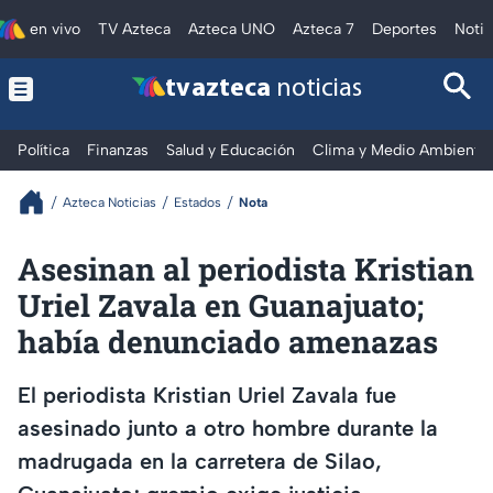
en vivo
TV Azteca
Azteca UNO
Azteca 7
Deportes
Notic
tv azteca
noticias
Política
Finanzas
Salud y Educación
Clima y Medio Ambiente
Azteca Noticias
Estados
Nota
Asesinan al periodista Kristian
Uriel Zavala en Guanajuato;
había denunciado amenazas
El periodista Kristian Uriel Zavala fue
asesinado junto a otro hombre durante la
madrugada en la carretera de Silao,