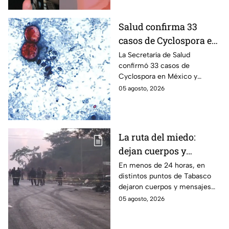
live de TikTok.
Salud confirma 33
casos de Cyclospora en
México: ¿en qué estado
La Secretaría de Salud
confirmó 33 casos de
se reportan los brotes
Cyclospora en México y
de diarrea explosiva?
mantiene investigaciones en
05 agosto, 2026
Guanajuato y Quintana Roo
para determinar el origen de
los contagios.
La ruta del miedo:
dejan cuerpos y
mensajes criminales
En menos de 24 horas, en
distintos puntos de Tabasco
en carreteras de
dejaron cuerpos y mensajes
Tabasco en un solo día
criminales en varias carreteras
05 agosto, 2026
del estado aterrorizando a los
habitantes. El gobierno no