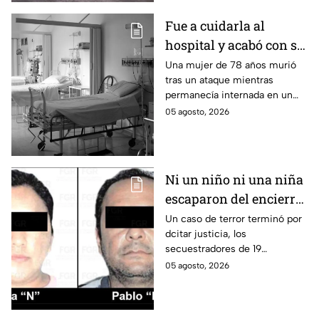
puede controlar la crisis de
violencia.
Fue a cuidarla al
hospital y acabó con su
vida: Hombre habría
Una mujer de 78 años murió
tras un ataque mientras
asfixiado a su suegra
permanecía internada en un
mientras estaba
hospital de Veracruz;
05 agosto, 2026
internada en Veracruz
investigan a su yerno por
presuntamente haberla
asfixiado.
Ni un niño ni una niña
escaparon del encierro:
así cayó la pareja que
Un caso de terror terminó por
dcitar justicia, los
retenía a 19 migrantes
secuestradores de 19
en Puebla
migrantes recibieron una
05 agosto, 2026
sentencia en Puebla; esto es lo
que se sabe.