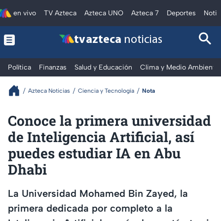
en vivo
TV Azteca
Azteca UNO
Azteca 7
Deportes
Notic
tv azteca
noticias
Política
Finanzas
Salud y Educación
Clima y Medio Ambiente
Azteca Noticias
Ciencia y Tecnología
Nota
Conoce la primera universidad
de Inteligencia Artificial, así
puedes estudiar IA en Abu
Dhabi
La Universidad Mohamed Bin Zayed, la
primera dedicada por completo a la