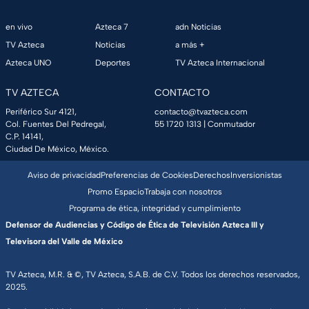
en vivo
Azteca 7
adn Noticias
TV Azteca
Noticias
a más +
Azteca UNO
Deportes
TV Azteca Internacional
TV AZTECA
CONTACTO
Periférico Sur 4121,
contacto@tvazteca.com
Col. Fuentes Del Pedregal,
55 1720 1313
| Conmutador
C.P. 14141,
Ciudad De México, México.
Aviso de privacidad
Preferencias de Cookies
Derechos
Inversionistas
Promo Espacio
Trabaja con nosotros
Programa de ética, integridad y cumplimiento
Defensor de Audiencias y Código de Ética de Televisión Azteca III y
Televisora del Valle de México
TV Azteca, M.R. & ©, TV Azteca, S.A.B. de C.V. Todos los derechos reservados,
2025.