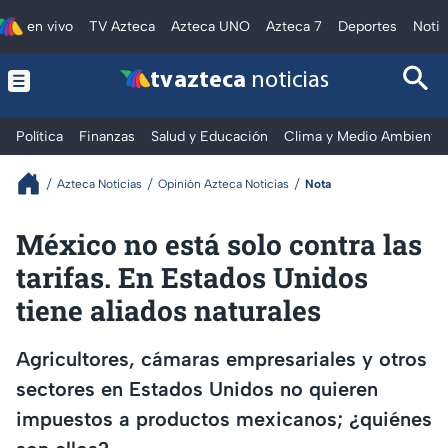
en vivo
TV Azteca
Azteca UNO
Azteca 7
Deportes
Notic
tv azteca
noticias
Política
Finanzas
Salud y Educación
Clima y Medio Ambiente
Azteca Noticias
Opinión Azteca Noticias
Nota
México no está solo contra las
tarifas. En Estados Unidos
tiene aliados naturales
Agricultores, cámaras empresariales y otros
sectores en Estados Unidos no quieren
impuestos a productos mexicanos; ¿quiénes