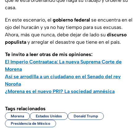
que le está ordenando que haga su trabajo y ordene su
casa.
En este escenario, el
gobierno federal
se encuentra en el
ojo del huracán y ya no hay tiempo para sus excusas.
Ahora, más que nunca, debe dejar de lado su
discurso
populista
y arreglar el desastre que tiene en el país.
Te invito a leer otras de mis opiniones:
El Imperio Contraataca: La nueva Suprema Corte de
Morena
Así se arrodilla a un ciudadano en el Senado del rey
Noroña
¿Morena es el nuevo PRI? La sociedad amnésica
Tags relacionados
Morena
Estados Unidos
Donald Trump
Presidencia de México