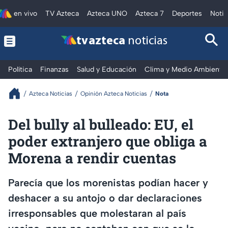
en vivo
TV Azteca
Azteca UNO
Azteca 7
Deportes
Notic
tv azteca
noticias
Política
Finanzas
Salud y Educación
Clima y Medio Ambiente
Azteca Noticias
Opinión Azteca Noticias
Nota
Del bully al bulleado: EU, el
poder extranjero que obliga a
Morena a rendir cuentas
Parecía que los morenistas podían hacer y
deshacer a su antojo o dar declaraciones
irresponsables que molestaran al país