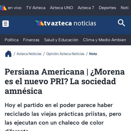
en vivo
TV Azteca
Azteca UNO
Azteca 7
Deportes
Notic
tv azteca
noticias
Política
Finanzas
Salud y Educación
Clima y Medio Ambiente
Azteca Noticias
Opinión Azteca Noticias
Nota
Persiana Americana | ¿Morena
es el nuevo PRI? La sociedad
amnésica
Hoy el partido en el poder parece haber
reciclado las viejas prácticas priistas, pero
las ejecutan con un chaleco de color