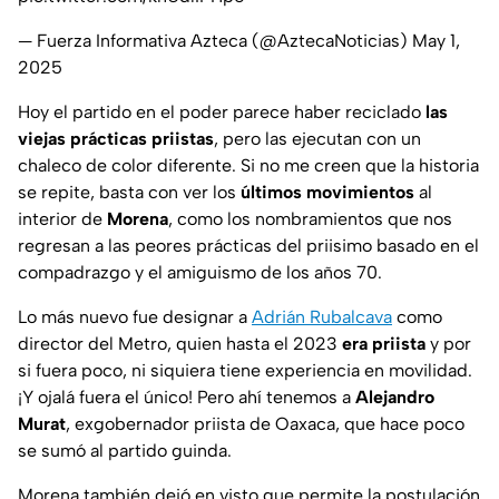
— Fuerza Informativa Azteca (@AztecaNoticias)
May 1,
2025
Hoy el partido en el poder parece haber reciclado
las
viejas prácticas priistas
, pero las ejecutan con un
chaleco de color diferente. Si no me creen que la historia
se repite, basta con ver los
últimos movimientos
al
interior de
Morena
, como los nombramientos que nos
regresan a las peores prácticas del priisimo basado en el
compadrazgo y el amiguismo de los años 70.
Lo más nuevo fue designar a
Adrián Rubalcava
como
director del Metro, quien hasta el 2023
era priista
y por
si fuera poco, ni siquiera tiene experiencia en movilidad.
¡Y ojalá fuera el único! Pero ahí tenemos a
Alejandro
Murat
, exgobernador priista de Oaxaca, que hace poco
se sumó al partido guinda.
Morena también dejó en visto que permite la postulación