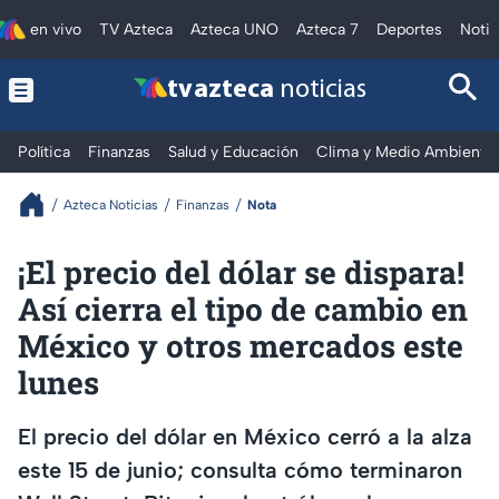
en vivo
TV Azteca
Azteca UNO
Azteca 7
Deportes
Notic
tv azteca
noticias
Política
Finanzas
Salud y Educación
Clima y Medio Ambiente
Azteca Noticias
Finanzas
Nota
¡El precio del dólar se dispara!
Así cierra el tipo de cambio en
México y otros mercados este
lunes
El precio del dólar en México cerró a la alza
este 15 de junio; consulta cómo terminaron