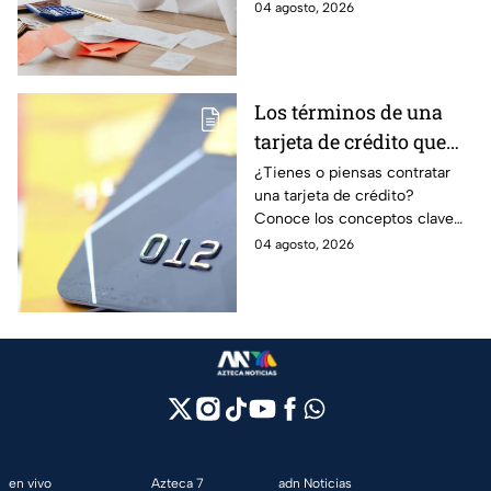
ordenar tus finanzas, priorizar
04 agosto, 2026
pagos y avanzar hacia una
mayor tranquilidad económica.
Los términos de una
tarjeta de crédito que
debes entender para
¿Tienes o piensas contratar
una tarjeta de crédito?
evitar deudas
Conoce los conceptos clave
como CAT, fecha de corte,
04 agosto, 2026
pago mínimo e intereses para
evitar dudas.
en vivo
Azteca 7
adn Noticias