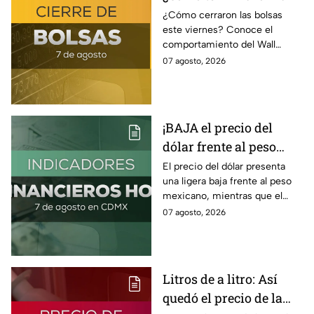
BMV y el Wall Street
¿Cómo cerraron las bolsas
este viernes? Conoce el
hoy 7 de agosto
comportamiento del Wall
Street y de la BMV, así como el
07 agosto, 2026
precio de venta y compra del
dólar.
¡BAJA el precio del
dólar frente al peso
hoy! Así quedó este
El precio del dólar presenta
una ligera baja frente al peso
viernes 7 de agosto
mexicano, mientras que el
2026
petróleo también presenta una
07 agosto, 2026
caída este viernes 7 de agosto
2026.
Litros de a litro: Así
quedó el precio de la