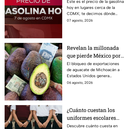
gasolina HOY
Este es el precio de la gasolina
hoy en lugares cerca de la
CDMX; te decimos dónde
encontrarla más barata este
07 agosto, 2026
viernes 7 de agosto 2026,
estado por estado.
Revelan la millonada
que pierde México por
el bloqueo de Estados
El bloqueo de exportaciones
de aguacate de Michoacán a
Unidos al aguate de
Estados Unidos genera
Michoacán
pérdidas millonarias.
06 agosto, 2026
¿Cuánto cuestan los
uniformes escolares
para el regreso a clases
Descubre cuánto cuesta en