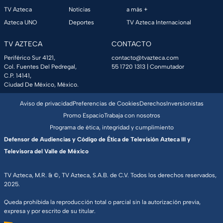
TV Azteca
Noticias
a más +
Azteca UNO
Deportes
TV Azteca Internacional
TV AZTECA
CONTACTO
Periférico Sur 4121,
contacto@tvazteca.com
Col. Fuentes Del Pedregal,
55 1720 1313
| Conmutador
C.P. 14141,
Ciudad De México, México.
Aviso de privacidad
Preferencias de Cookies
Derechos
Inversionistas
Promo Espacio
Trabaja con nosotros
Programa de ética, integridad y cumplimiento
Defensor de Audiencias y Código de Ética de Televisión Azteca III y
Televisora del Valle de México
TV Azteca, M.R. & ©, TV Azteca, S.A.B. de C.V. Todos los derechos reservados,
2025.
Queda prohibida la reproducción total o parcial sin la autorización previa,
expresa y por escrito de su titular.