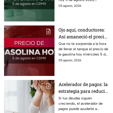
consulta el precio del dólar
05 agosto, 2026
este miércoles y conoce si es
conveniente comprar.
Ojo aquí, conductores:
Así amaneció el precio
de la gasolina HOY
Que no te sorprenda a la hora
de llenar el tanque el precio de
la gasolina hoy miércoles 5 de
agosto 2026; aquí te dejamos
05 agosto, 2026
la lista de costos estado por
estado.
Acelerador de pagos: la
estrategia para reducir
tus deudas más rápido
Si tus deudas siguen
creciendo, el acelerador de
y recuperar el control
pagos puede ayudarte a
de tus finanzas