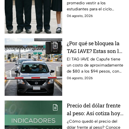
promedio vestir a los
2026, según su grado?
estudiantes para el ciclo
escolar 2026-2027 y consejos
06 agosto, 2026
prácticos para ahorrar en los
uniformes escolares.
¿Por qué se bloquea la
TAG IAVE? Estas son las
razones por las que no
El TAG IAVE de Capufe tiene
un costo de aproximadamente
pasa en la caseta
de $80 a los $94 pesos, con
IVA incluido; te compartimos
06 agosto, 2026
las razones por las que podría
bloquearse.
Precio del dólar frente
al peso: Así cotiza hoy 6
de agosto 2026
¿Cómo quedó el precio del
dólar frente al peso? Conoce