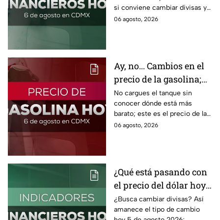
si conviene cambiar divisas y
cómo el flujo en el estrecho de
06 agosto, 2026
Ormuz afecta al precio del
petróleo.
Ay, no... Cambios en el
precio de la gasolina;
así quedó HOY
No cargues el tanque sin
conocer dónde está más
barato; este es el precio de la
gasolina para hoy jueves 6 de
06 agosto, 2026
agosto 2026 sin afectar tu
bolsillo.
¿Qué está pasando con
el precio del dólar hoy
miércoles 5 de agosto
¿Busca cambiar divisas? Así
amanece el tipo de cambio
2026?
hoy 5 de agosto 2026;