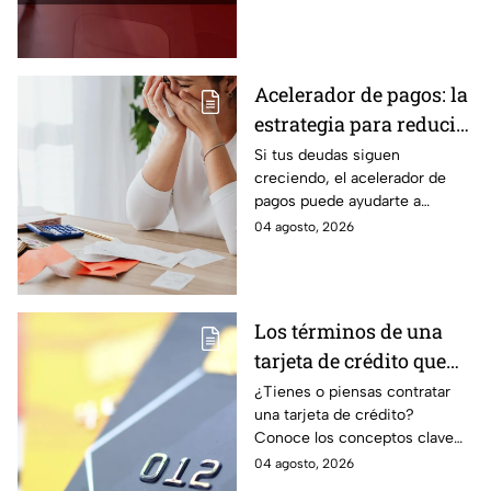
la lista de costos estado por
estado.
Acelerador de pagos: la
estrategia para reducir
tus deudas más rápido
Si tus deudas siguen
creciendo, el acelerador de
y recuperar el control
pagos puede ayudarte a
de tus finanzas
ordenar tus finanzas, priorizar
04 agosto, 2026
pagos y avanzar hacia una
mayor tranquilidad económica.
Los términos de una
tarjeta de crédito que
debes entender para
¿Tienes o piensas contratar
una tarjeta de crédito?
evitar deudas
Conoce los conceptos clave
como CAT, fecha de corte,
04 agosto, 2026
pago mínimo e intereses para