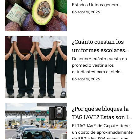
Estados Unidos genera
Michoacán
pérdidas millonarias.
06 agosto, 2026
¿Cuánto cuestan los
uniformes escolares
para el regreso a clases
Descubre cuánto cuesta en
promedio vestir a los
2026, según su grado?
estudiantes para el ciclo
escolar 2026-2027 y consejos
06 agosto, 2026
prácticos para ahorrar en los
uniformes escolares.
¿Por qué se bloquea la
TAG IAVE? Estas son las
razones por las que no
El TAG IAVE de Capufe tiene
un costo de aproximadamente
pasa en la caseta
de $80 a los $94 pesos, con