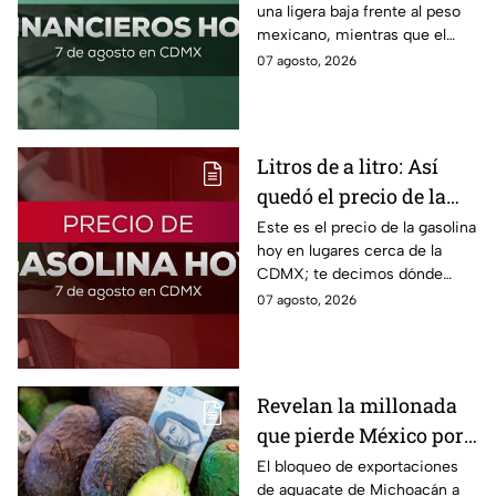
una ligera baja frente al peso
viernes 7 de agosto
mexicano, mientras que el
2026
petróleo también presenta una
07 agosto, 2026
caída este viernes 7 de agosto
2026.
Litros de a litro: Así
quedó el precio de la
gasolina HOY
Este es el precio de la gasolina
hoy en lugares cerca de la
CDMX; te decimos dónde
encontrarla más barata este
07 agosto, 2026
viernes 7 de agosto 2026,
estado por estado.
Revelan la millonada
que pierde México por
el bloqueo de Estados
El bloqueo de exportaciones
de aguacate de Michoacán a
Unidos al aguate de