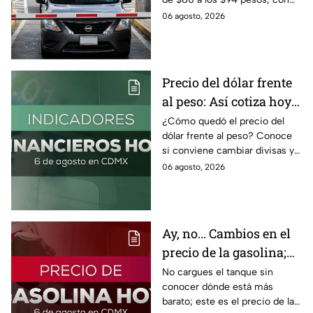
IVA incluido; te compartimos
06 agosto, 2026
las razones por las que podría
bloquearse.
Precio del dólar frente
al peso: Así cotiza hoy 6
de agosto 2026
¿Cómo quedó el precio del
dólar frente al peso? Conoce
si conviene cambiar divisas y
cómo el flujo en el estrecho de
06 agosto, 2026
Ormuz afecta al precio del
petróleo.
Ay, no... Cambios en el
precio de la gasolina;
así quedó HOY
No cargues el tanque sin
conocer dónde está más
barato; este es el precio de la