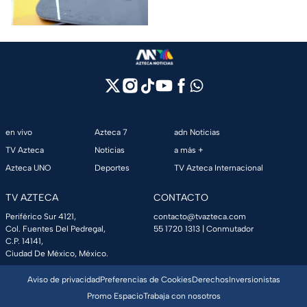
evitar dudas.
en vivo
Azteca 7
adn Noticias
TV Azteca
Noticias
a más +
Azteca UNO
Deportes
TV Azteca Internacional
TV AZTECA
CONTACTO
Periférico Sur 4121,
contacto@tvazteca.com
Col. Fuentes Del Pedregal,
55 1720 1313
| Conmutador
C.P. 14141,
Ciudad De México, México.
Aviso de privacidad
Preferencias de Cookies
Derechos
Inversionistas
Promo Espacio
Trabaja con nosotros