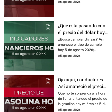
gasolina para hoy jueves 6 de
06 agosto, 2026
agosto 2026 sin afectar tu
bolsillo.
¿Qué está pasando con
el precio del dólar hoy
miércoles 5 de agosto
¿Busca cambiar divisas? Así
amanece el tipo de cambio
2026?
hoy 5 de agosto 2026;
consulta el precio del dólar
05 agosto, 2026
este miércoles y conoce si es
conveniente comprar.
Ojo aquí, conductores:
Así amaneció el precio
de la gasolina HOY
Que no te sorprenda a la hora
de llenar el tanque el precio de
la gasolina hoy miércoles 5 de
agosto 2026; aquí te dejamos
05 agosto, 2026