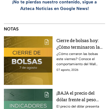
¡No te pierdas nuestro contenido, sigue a
Azteca Noticias en Google News!
NOTAS
Cierre de bolsas hoy:
¿Cómo terminaron la
BMV y el Wall Street
¿Cómo cerraron las bolsas
este viernes? Conoce el
hoy 7 de agosto
comportamiento del Wall
Street y de la BMV, así como el
07 agosto, 2026
precio de venta y compra del
dólar.
¡BAJA el precio del
dólar frente al peso
hoy! Así quedó este
El precio del dólar presenta