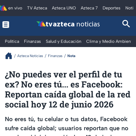
en vivo
TV Azteca
Azteca UNO
Azteca 7
Deportes
Notic
tv azteca
noticias
Política
Finanzas
Salud y Educación
Clima y Medio Ambiente
Azteca Noticias
Finanzas
Nota
¿No puedes ver el perfil de tu
ex? No eres tú... es Facebook:
Reportan caída global de la red
social hoy 12 de junio 2026
No eres tú, tu celular o tus datos, Facebook
sufre caída global; usuarios reportan que no