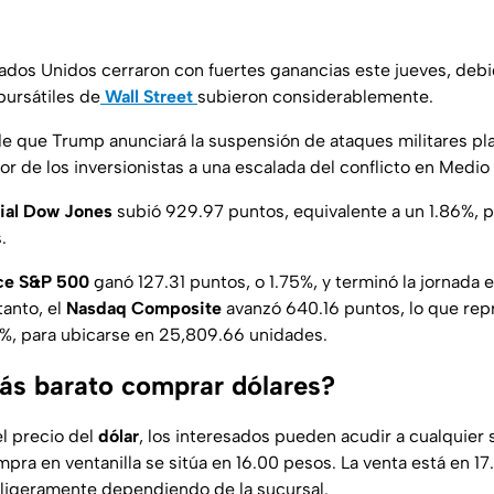
ados Unidos cerraron con fuertes ganancias este jueves, debi
bursátiles de
Wall Street
subieron considerablemente.
de que Trump anunciará la suspensión de ataques militares pla
or de los inversionistas a una escalada del conflicto en Medio
rial Dow Jones
subió 929.97 puntos, equivalente a un 1.86%, p
.
ce S&P 500
ganó 127.31 puntos, o 1.75%, y terminó la jornada
tanto, el
Nasdaq Composite
avanzó 640.16 puntos, lo que rep
%, para ubicarse en 25,809.66 unidades.
s barato comprar dólares?
el precio del
dólar
, los interesados pueden acudir a cualquier
pra en ventanilla se sitúa en 16.00 pesos. La venta está en 17
 ligeramente dependiendo de la sucursal.