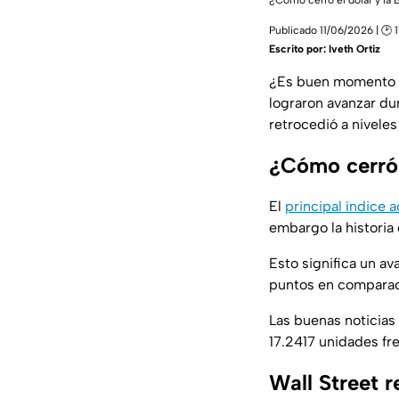
¿Cómo cerró el dólar y la 
Publicado 11/06/2026 | 🕑 1
Escrito por:
Iveth Ortiz
¿Es buen momento 
lograron avanzar dur
retrocedió a nivele
¿Cómo cerró 
El
principal índice a
embargo la historia
Esto significa un a
puntos en comparaci
Las buenas noticias
17.2417 unidades fr
Wall Street r