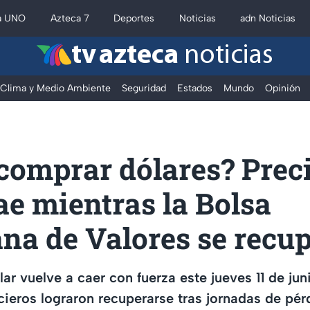
a UNO
Azteca 7
Deportes
Noticias
adn Noticias
tv azteca
noticias
Clima y Medio Ambiente
Seguridad
Estados
Mundo
Opinión
comprar dólares? Preci
ae mientras la Bolsa
na de Valores se recu
lar vuelve a caer con fuerza este jueves 11 de jun
ieros lograron recuperarse tras jornadas de pér