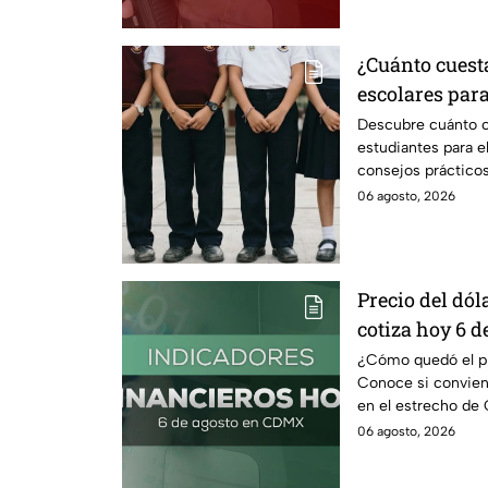
¿Cuánto cuest
escolares para
según su grad
Descubre cuánto c
estudiantes para e
consejos prácticos
escolares.
06 agosto, 2026
Precio del dóla
cotiza hoy 6 d
¿Cómo quedó el pre
Conoce si conviene
en el estrecho de 
petróleo.
06 agosto, 2026