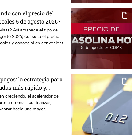
ndo con el precio del
coles 5 de agosto 2026?
visas? Así amanece el tipo de
gosto 2026; consulta el precio
rcoles y conoce si es conveniente
pagos: la estrategia para
eudas más rápido y
ontrol de tus finanzas
en creciendo, el acelerador de
te a ordenar tus finanzas,
avanzar hacia una mayor
ómica.