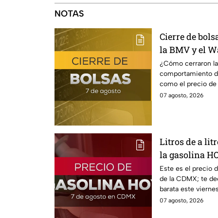
NOTAS
Cierre de bol
la BMV y el Wa
¿Cómo cerraron la
comportamiento del
como el precio de 
07 agosto, 2026
Litros de a lit
la gasolina H
Este es el precio 
de la CDMX; te de
barata este vierne
estado.
07 agosto, 2026