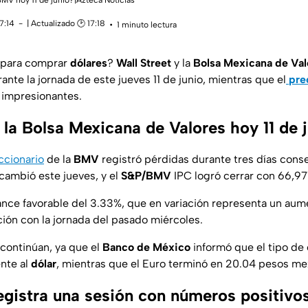
BMV hoy 11 de junio?|Azteca Noticias
7:14
| Actualizado 🕑 17:18
1 minuto lectura
para comprar
dólares
?
Wall Street
y la
Bolsa Mexicana de Va
ante la jornada de este jueves 11 de junio, mientras que el
pre
s impresionantes.
la Bolsa Mexicana de Valores hoy 11 de 
ccionario
de la
BMV
registró pérdidas durante tres días conse
 cambió este jueves, y el
S&P/BMV
IPC logró cerrar con 66,97
vance favorable del 3.33%, que en variación representa un au
ón con la jornada del pasado miércoles.
 continúan, ya que el
Banco de México
informó que el tipo de
ente al
dólar
, mientras que el Euro terminó en 20.04 pesos me
egistra una sesión con números positivos