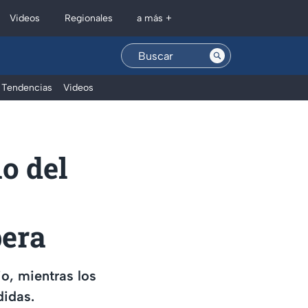
Regionales
Videos
a más +
Tendencias
Videos
o del
pera
io, mientras los
didas.