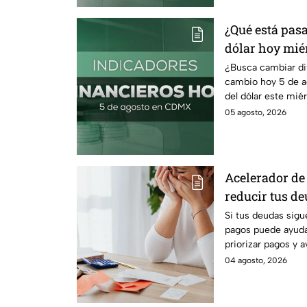
¿Qué está pasa
dólar hoy miér
¿Busca cambiar di
cambio hoy 5 de a
del dólar este mié
comprar.
05 agosto, 2026
Acelerador de 
reducir tus d
recuperar el c
Si tus deudas sigu
pagos puede ayudar
priorizar pagos y 
tranquilidad econ
04 agosto, 2026