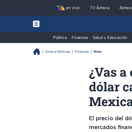
en vivo
TV Azteca
Aztec
Política
Finanzas
Salud y Educación
Azteca Noticias
Finanzas
Nota
¿Vas a 
dólar c
Mexica
El precio del dó
mercados financ