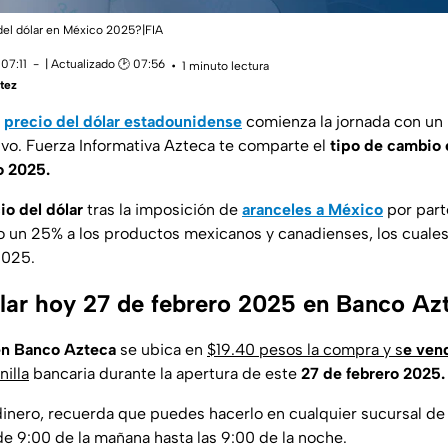
 del dólar en México 2025?|FIA
07:11
| Actualizado 🕑 07:56
1 minuto lectura
tez
l
precio del dólar estadounidense
comienza la jornada con un
ivo. Fuerza Informativa Azteca te comparte el
tipo de cambio
o 2025.
o del dólar
tras la imposición de
aranceles a México
por par
 un 25% a los productos mexicanos y canadienses, los cuales 
2025.
ólar hoy 27 de febrero 2025 en Banco Az
 en Banco Azteca
se ubica en
$19.40 pesos la compra y s
e ven
illa
bancaria durante la apertura de este
27 de febrero 2025.
dinero, recuerda que puedes hacerlo en cualquier sucursal d
de 9:00 de la mañana hasta las 9:00 de la noche.