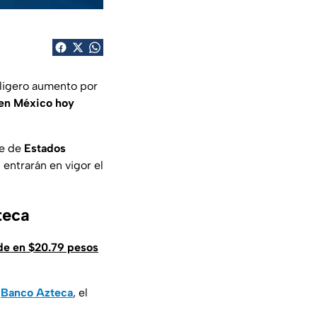
 ligero aumento por
 en México hoy
te de
Estados
entrarán en vigor el
teca
de en $20.79 pesos
e
Banco Azteca
, el