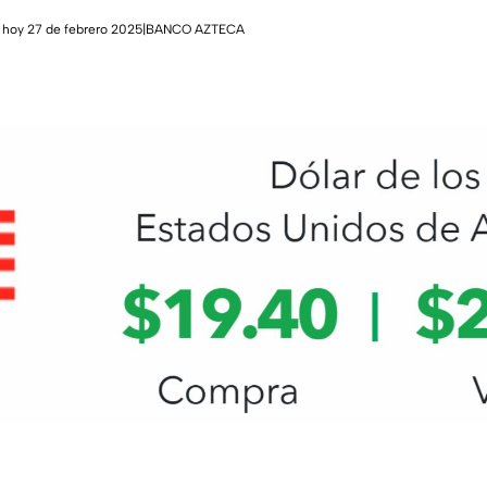
co hoy 27 de febrero 2025|BANCO AZTECA