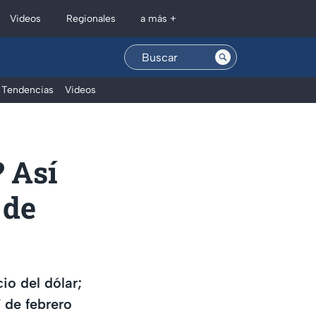
Regionales
Videos
a más +
Tendencias
Videos
? Así
 de
io del dólar;
 de febrero