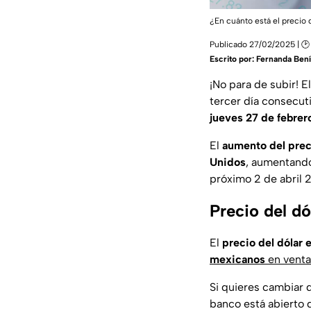
¿En cuánto está el precio
Publicado 27/02/2025 | 🕑 
Escrito por:
Fernanda Bení
¡No para de subir! E
tercer día consecut
jueves 27 de febrer
El
aumento del preci
Unidos
, aumentando
próximo 2 de abril 
Precio del d
El
precio del dólar
mexicanos
en ventan
Si quieres cambiar 
banco está abierto 