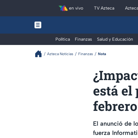
en vivo
TV Azteca
Aztec
Política
Finanzas
Salud y Educación
Azteca Noticias
Finanzas
Nota
¿Impact
está el
febrer
El anunció de l
fuerza Informat