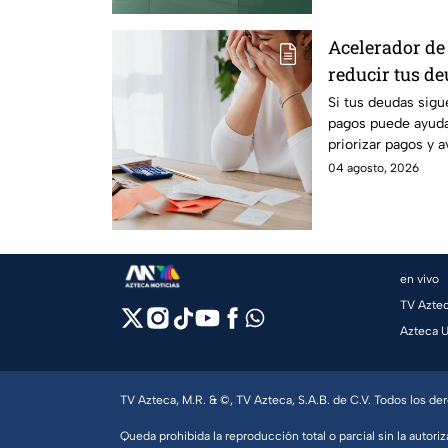
Acelerador de 
reducir tus d
recuperar el c
Si tus deudas sigu
pagos puede ayudar
priorizar pagos y 
tranquilidad econ
04 agosto, 2026
en vivo
TV Azte
Azteca 
TV Azteca, M.R. & ©, TV Azteca, S.A.B. de C.V. Todos los d
Queda prohibida la reproducción total o parcial sin la autoriz