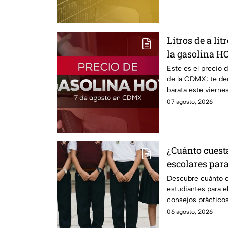
Litros de a lit
la gasolina H
Este es el precio 
de la CDMX; te de
barata este vierne
estado.
07 agosto, 2026
¿Cuánto cuest
escolares para
según su grad
Descubre cuánto c
estudiantes para e
consejos prácticos
escolares.
06 agosto, 2026