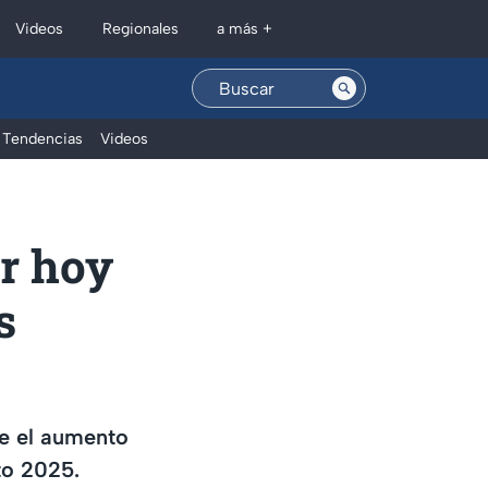
Regionales
Videos
a más +
Tendencias
Videos
ar hoy
s
te el aumento
to 2025.