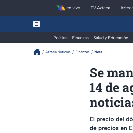
en vivo
TV Azteca
Aztec
Política
Finanzas
Salud y Educación
Azteca Noticias
Finanzas
Nota
Se mant
14 de a
noticia
El precio del d
de precios en E