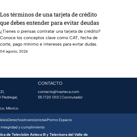
Los términos de una tarjeta de crédito
que debes entender para evitar deudas
¿Tienes o piensas contratar una tarjeta de crédito?
Conoce los conceptos clave como CAT, fecha de
corte, pago mínimo e intereses para evitar dudas.
04 agosto, 2026
CONTACTO
21,
contacto@tvazteca.com
l Pedregal,
55 1720 1313
| Conmutador
co, México.
okies
Derechos
Inversionistas
Promo Espacio
 integridad y cumplimiento
a de Televisión Azteca III y Televisora del Valle de