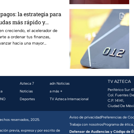
pagos: la estrategia para
eudas más rápido y
ontrol de tus finanzas
en creciendo, el acelerador de
te a ordenar tus finanzas,
avanzar hacia una mayor
ómica.
TV AZTECA
Azteca 7
adn Noticias
Periférico Sur 41
ca
Noticias
a más +
Col. Fuentes De
UNO
Deportes
TV Azteca Internacional
C.P. 14141,
Ciudad De Méxi
Aviso de privacidad
Preferencias de Co
erechos reservados, 2025.
Trabaja con nosotros
Programa de ética,
ación previa, expresa y por escrito de
Defensor de Audiencias y Código de Étic