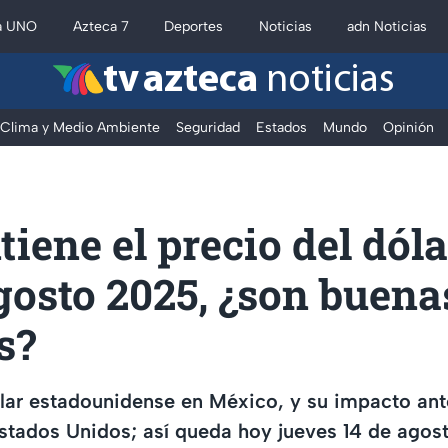
a UNO
Azteca 7
Deportes
Noticias
adn Noticias
tv azteca
noticias
Clima y Medio Ambiente
Seguridad
Estados
Mundo
Opinión
iene el precio del dól
gosto 2025, ¿son buena
s?
ólar estadounidense en México, y su impacto an
stados Unidos; así queda hoy jueves 14 de agos