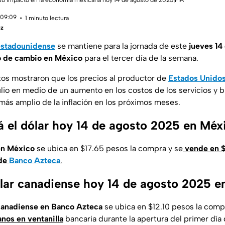
 su impacto en la economía mexicana hoy 14 de agosto de 2025|FIA
 09:09
1 minuto lectura
ez
 estadounidense
se mantiene para la jornada de este
jueves 14
o de cambio en México
para el tercer día de la semana.
os mostraron que los precios al productor de
Estados Unido
lio en medio de un aumento en los costos de los servicios y b
más amplio de la inflación en los próximos meses.
 el dólar hoy 14 de agosto 2025 en Méx
en México
se ubica en $17.65 pesos la compra y se
vende en $
 de
Banco Azteca
.
ólar canadiense hoy 14 de agosto 2025 e
 canadiense en Banco Azteca
se ubica en $12.10 pesos la comp
nos en ventanilla
bancaria durante la apertura del primer día