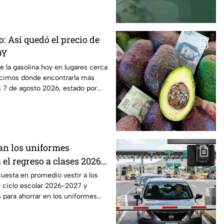
ro: Así quedó el precio de
OY
de la gasolina hoy en lugares cerca
cimos dónde encontrarla más
s 7 de agosto 2026, estado por
an los uniformes
 el regreso a clases 2026,
o?
uesta en promedio vestir a los
l ciclo escolar 2026-2027 y
 para ahorrar en los uniformes