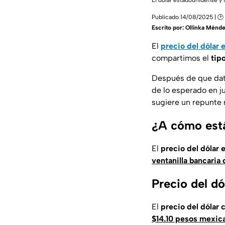
El dólar estadounidense y
Publicado 14/08/2025 | 🕑
Escrito por:
Ollinka Ménd
El
precio del dólar
compartimos el
tip
Después de que dat
de lo esperado en ju
sugiere un repunte 
¿A cómo está
El
precio del dólar 
ventanilla bancaria
Precio del d
El
precio del dólar
$14.10 pesos mexica