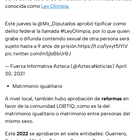
conocida como
Ley Olimpia.
Este jueves la
@Mx_Diputados
aprobó tipificar como
delito federal la llamada
#LeyOlimpia
, por lo que quien
grabe o difunda contenido sexual de otra persona será
sujeto hasta a 9 años de prisión.
https://t.co/1yxyt5lYiV
pic.twitter.com/mSjbBbUrBJ
— Fuerza Informativa Azteca (@AztecaNoticias)
April
30, 2021
Matrimonio igualitario
A nivel local, también hubo aprobación de
reformas
en
favor de la comunidad LGBTIQ, como es la del
matrimonio igualitario o matrimonio entre personas del
mismo sexo.
Este
2022
se aprobaron en siete entidades: Guerrero,