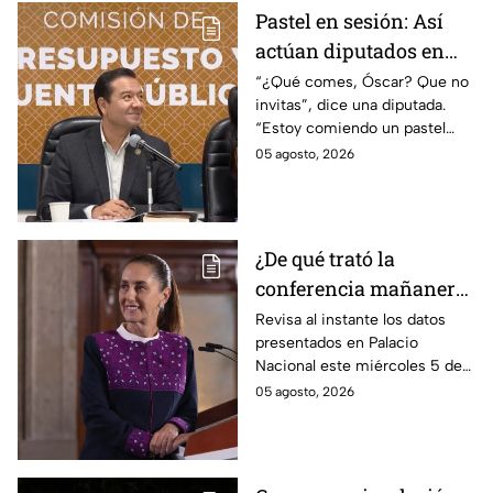
Pastel en sesión: Así
actúan diputados en
Comisión de
“¿Qué comes, Óscar? Que no
invitas”, dice una diputada.
Presupuesto
“Estoy comiendo un pastel
muy rico”, responde Óscar
05 agosto, 2026
Bautista del PVEM. Así el
actuar de los legisladores en
plena Comisión de
Presupuesto.
¿De qué trató la
conferencia mañanera
este miércoles 5 de
Revisa al instante los datos
presentados en Palacio
agosto? Resumen EN
Nacional este miércoles 5 de
VIVO
agosto. Entérate de los
05 agosto, 2026
acuerdos del gobierno y las
respuestas de la presidente en
vivo.