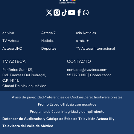
en vivo
Azteca 7
adn Noticias
TV Azteca
Noticias
a más +
Azteca UNO
Deportes
TV Azteca Internacional
TV AZTECA
CONTACTO
Periférico Sur 4121,
contacto@tvazteca.com
Col. Fuentes Del Pedregal,
55 1720 1313
| Conmutador
C.P. 14141,
Ciudad De México, México.
Aviso de privacidad
Preferencias de Cookies
Derechos
Inversionistas
Promo Espacio
Trabaja con nosotros
Programa de ética, integridad y cumplimiento
Defensor de Audiencias y Código de Ética de Televisión Azteca III y
Televisora del Valle de México