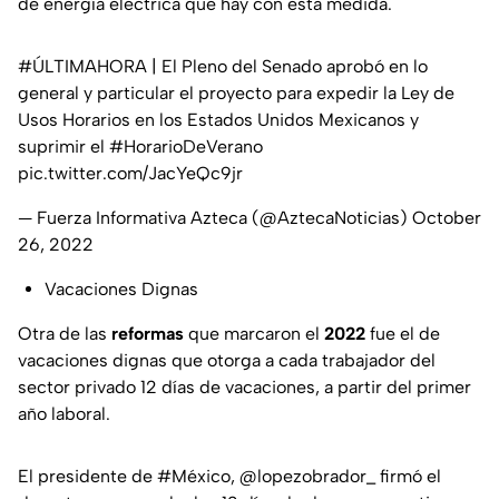
de energía eléctrica que hay con esta medida.
#ÚLTIMAHORA
| El Pleno del Senado aprobó en lo
general y particular el proyecto para expedir la Ley de
Usos Horarios en los Estados Unidos Mexicanos y
suprimir el
#HorarioDeVerano
pic.twitter.com/JacYeQc9jr
— Fuerza Informativa Azteca (@AztecaNoticias)
October
26, 2022
Vacaciones Dignas
Otra de las
reformas
que marcaron el
2022
fue el de
vacaciones dignas que otorga a cada trabajador del
sector privado 12 días de vacaciones, a partir del primer
año laboral.
El presidente de
#México
,
@lopezobrador_
firmó el