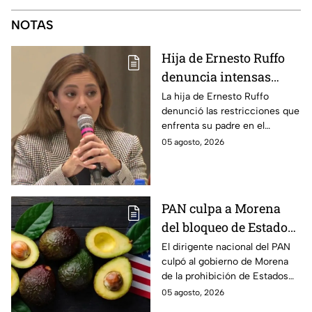
NOTAS
Hija de Ernesto Ruffo
denuncia intensas
restricciones en el
La hija de Ernesto Ruffo
denunció las restricciones que
Altiplano; buscan que
enfrenta su padre en el
salga del penal
Altiplano y anunció que
05 agosto, 2026
buscarán un amparo para que
continúe su proceso en prisión
domiciliaria.
PAN culpa a Morena
del bloqueo de Estados
Unidos al aguacate de
El dirigente nacional del PAN
culpó al gobierno de Morena
Michoacán
de la prohibición de Estados
Unidos para exportar aguacate
05 agosto, 2026
de Michoacán.