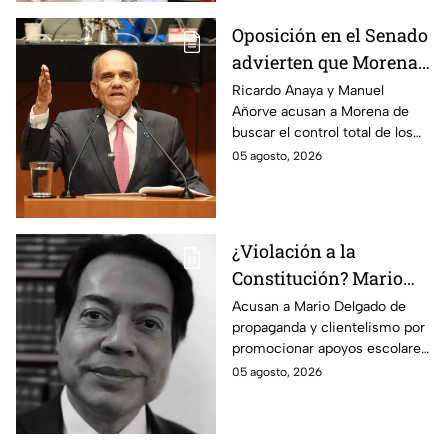
Oposición en el Senado
advierten que Morena
busca silenciar a la
Ricardo Anaya y Manuel
Añorve acusan a Morena de
prensa como en
buscar el control total de los
Venezuela, Cuba y
medios con nuevos
05 agosto, 2026
Nicaragua
lineamientos de censura.
¿Violación a la
Constitución? Mario
Delgado usa la beca
Acusan a Mario Delgado de
propaganda y clientelismo por
Rita Cetina para hacer
promocionar apoyos escolares
propaganda
como un “favor” del gobierno.
05 agosto, 2026