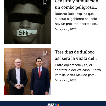
Censura y simulación,
un combo peligroso
desde el poder a la
Roberto Ruiz, explica que
aunque el gobierno anunció
sociedad
hoy un próximo decreto de
transparencia, en los hechos
04 agosto, 2026
se trata de solapar la opacidad
y vaticina censura.
Tres días de diálogo:
así será la visita del
secretario del Vaticano
Entre diplomacia y fe, el
secretario del Vaticano, Pietro
a México
Parolin, visita México para
reunirse con autoridades y
04 agosto, 2026
abordar temas de la relación
bilateral.