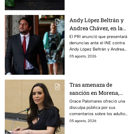
Andy López Beltrán y
Andrea Chávez, en la
mira del PRI por
El PRI anunció que presentará
denuncias ante el INE contra
presuntos actos
Andy López Beltrán y Andrea
anticipados de
Chávez, al acusarlos de realizar
05 agosto, 2026
campaña
presuntos actos anticipados
de campaña.
Tras amenaza de
sanción en Morena,
Grace Palomares pide
Grace Palomares ofreció una
disculpa pública por sus
perdón a adultos
comentarios sobre los adultos
mayores
mayores y aseguró que acatará
05 agosto, 2026
la resolución de Morena sobre
su futuro político.