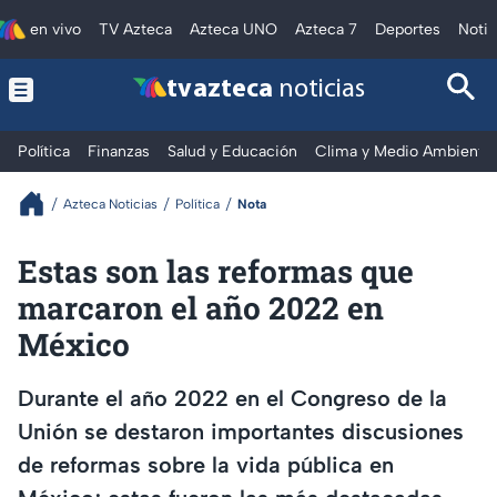
en vivo
TV Azteca
Azteca UNO
Azteca 7
Deportes
Notic
tv azteca
noticias
Política
Finanzas
Salud y Educación
Clima y Medio Ambiente
Azteca Noticias
Política
Nota
Estas son las reformas que
marcaron el año 2022 en
México
Durante el año 2022 en el Congreso de la
Unión se destaron importantes discusiones
de reformas sobre la vida pública en