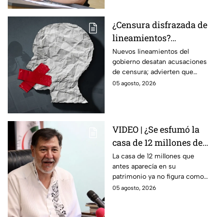
¿Censura disfrazada de
lineamientos?
Gobierno podría
Nuevos lineamientos del
gobierno desatan acusaciones
decidir qué es verdad y
de censura; advierten que
qué mentira; advierte
permitirían decidir qué es
05 agosto, 2026
Maru Campos
verdad o mentira y sancionar a
medios críticos.
VIDEO | ¿Se esfumó la
casa de 12 millones de
Noroña? Esto
La casa de 12 millones que
antes aparecía en su
respondió sobre su
patrimonio ya no figura como
declaración
inmueble en su declaración.
05 agosto, 2026
patrimonial 2026
Noroña asegura que todo se
explica por el crédito.