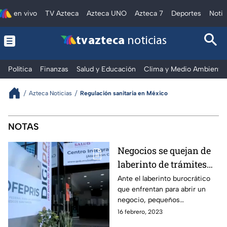
en vivo
TV Azteca
Azteca UNO
Azteca 7
Deportes
Notic
tv azteca
noticias
Política
Finanzas
Salud y Educación
Clima y Medio Ambiente
Azteca Noticias
Regulación sanitaria en México
Noticias en Fuerza Informativa Az
NOTAS
Negocios se quejan de
laberinto de trámites
en Cofepris
Ante el laberinto burocrático
que enfrentan para abrir un
negocio, pequeños
emprendedores exigen a
16 febrero, 2023
dependencias como Cofepris