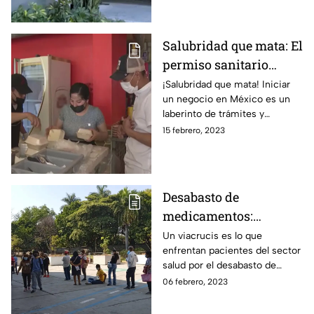
terminar con trámites
excesivos
Salubridad que mata: El
permiso sanitario
complica a negocios en
¡Salubridad que mata! Iniciar
un negocio en México es un
México
laberinto de trámites y
requisitos para cualquier
15 febrero, 2023
emprendedor en especial el
permiso sanitario
Desabasto de
medicamentos:
viacrucis para
Un viacrucis es lo que
enfrentan pacientes del sector
enfermos del sector
salud por el desabasto de
salud
medicamentos, cada que
06 febrero, 2023
acuden a la farmacia de su
clínica a surtir su receta