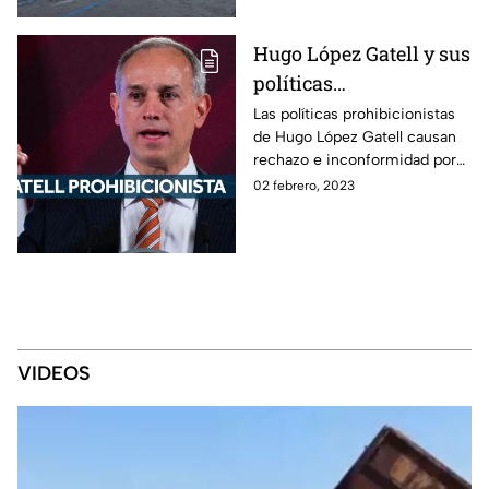
Hugo López Gatell y sus
políticas
prohibicionistas
Las políticas prohibicionistas
de Hugo López Gatell causan
rechazo e inconformidad por
tocar las libertades de las
02 febrero, 2023
personas y afectan a la
economía.
VIDEOS