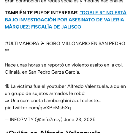
gran conmoción en redes sociales y medios nacionales.
TAMBIÉN TE PUEDE INTERESAR:
“DOBLE R” NO ESTÁ
BAJO INVESTIGACIÓN POR ASESINATO DE VALERIA
MÁRQUEZ: FISCALÍA DE JALISCO
#ÚLTIMAHORA
🚨 ROBO MILLONARIO EN SAN PEDRO
🚨
Hace unas horas se reportó un violento asalto en la col.
Olinalá, en San Pedro Garza García.
🔴 La víctima fue el youtuber Alfredo Valenzuela, a quien
un grupo de sujetos armados le robó:
🚗 Una camioneta Lamborghini azul celeste…
pic.twitter.com/qwXBoMs5Xq
— INFO7MTY (@info7mty)
June 23, 2025