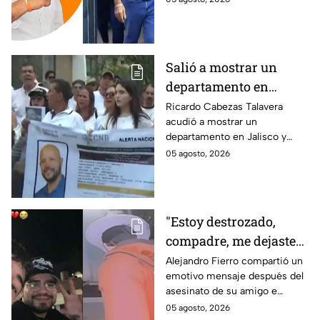
periodista Roxana
asesinato de la periodista
Guzmán
Roxana Guzmán en Veracruz.
Salió a mostrar un
departamento en
Zapopan y no volvió a
Ricardo Cabezas Talavera
acudió a mostrar un
casa: Buscan a Ricardo
departamento en Jalisco y
Cabezas Talavera en
después desapareció;
05 agosto, 2026
Jalisco
autoridades mantienen su
búsqueda mientras colegas
refuerzan su seguridad.
"Estoy destrozado,
compadre, me dejaste":
Así reaccionó
Alejandro Fierro compartió un
emotivo mensaje después del
Alejandro Fierro al
asesinato de su amigo e
asesinato del
influencer César Gastélum;
05 agosto, 2026
influencer César