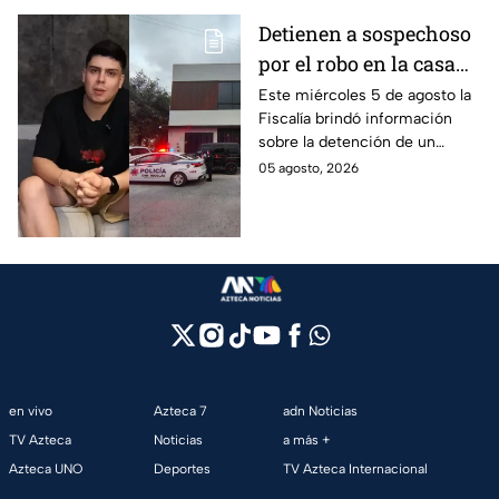
Detienen a sospechoso
por el robo en la casa
de Karely Ruiz
Este miércoles 5 de agosto la
Fiscalía brindó información
sobre la detención de un
presunto responsable en el
05 agosto, 2026
robo a la casa de Karely Ruiz
en Nuevo León.
en vivo
Azteca 7
adn Noticias
TV Azteca
Noticias
a más +
Azteca UNO
Deportes
TV Azteca Internacional