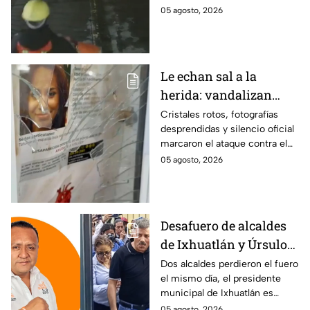
hamburguesas en
habrían fingido ser
05 agosto, 2026
Puebla
trabajadores del gobierno
antes de entrar, golpear al
dueño y saquearlo.
Le echan sal a la
herida: vandalizan
memorial de
Cristales rotos, fotografías
desprendidas y silencio oficial
desaparecidos en
marcaron el ataque contra el
Veracruz en medio de
memorial de desaparecidos,
05 agosto, 2026
crisis
un espacio dedicado a quienes
siguen sin ser localizados.
Desafuero de alcaldes
de Ixhuatlán y Úrsulo
Galván: uno de ellos
Dos alcaldes perdieron el fuero
el mismo día, el presidente
está implicado en el
municipal de Ixhuatlán es
asesinato de la
investigado por el secuestro y
05 agosto, 2026