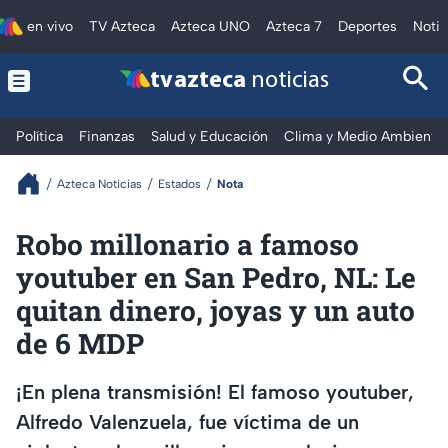
en vivo
TV Azteca
Azteca UNO
Azteca 7
Deportes
Notic
tv azteca
noticias
Política
Finanzas
Salud y Educación
Clima y Medio Ambiente
Azteca Noticias
Estados
Nota
Robo millonario a famoso
youtuber en San Pedro, NL: Le
quitan dinero, joyas y un auto
de 6 MDP
¡En plena transmisión! El famoso youtuber,
Alfredo Valenzuela, fue víctima de un