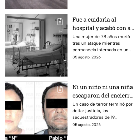
habitantes. El gobierno no
puede controlar la crisis de
violencia.
Fue a cuidarla al
hospital y acabó con su
vida: Hombre habría
Una mujer de 78 años murió
tras un ataque mientras
asfixiado a su suegra
permanecía internada en un
mientras estaba
hospital de Veracruz;
05 agosto, 2026
internada en Veracruz
investigan a su yerno por
presuntamente haberla
asfixiado.
Ni un niño ni una niña
escaparon del encierro:
así cayó la pareja que
Un caso de terror terminó por
dcitar justicia, los
retenía a 19 migrantes
secuestradores de 19
en Puebla
migrantes recibieron una
05 agosto, 2026
sentencia en Puebla; esto es lo
que se sabe.