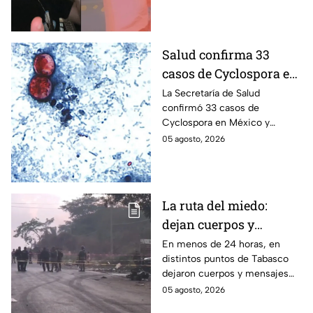
mientras “La Beba” también se
Gastélum
enteró del fallecimiento en un
live de TikTok.
Salud confirma 33
casos de Cyclospora en
México: ¿en qué estado
La Secretaría de Salud
confirmó 33 casos de
se reportan los brotes
Cyclospora en México y
de diarrea explosiva?
mantiene investigaciones en
05 agosto, 2026
Guanajuato y Quintana Roo
para determinar el origen de
los contagios.
La ruta del miedo:
dejan cuerpos y
mensajes criminales
En menos de 24 horas, en
distintos puntos de Tabasco
en carreteras de
dejaron cuerpos y mensajes
Tabasco en un solo día
criminales en varias carreteras
05 agosto, 2026
del estado aterrorizando a los