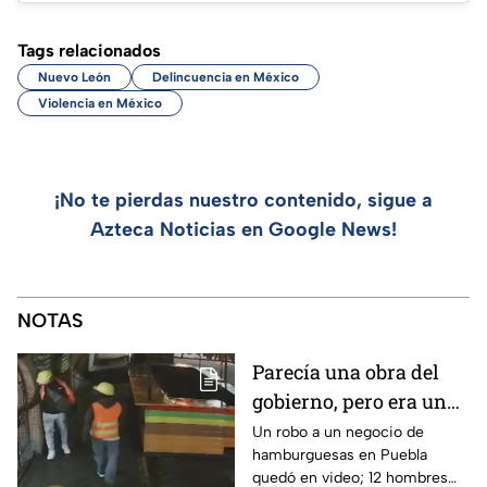
Tags relacionados
Nuevo León
Delincuencia en México
Violencia en México
¡No te pierdas nuestro contenido, sigue a
Azteca Noticias en Google News!
NOTAS
Parecía una obra del
gobierno, pero era un
robo planeado: Así
Un robo a un negocio de
hamburguesas en Puebla
saquearon negocio de
quedó en video; 12 hombres