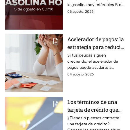
la gasolina hoy miércoles 5 de
agosto 2026; aquí te dejamos
05 agosto, 2026
la lista de costos estado por
estado.
Acelerador de pagos: la
estrategia para reducir
tus deudas más rápido
Si tus deudas siguen
creciendo, el acelerador de
y recuperar el control
pagos puede ayudarte a
de tus finanzas
ordenar tus finanzas, priorizar
04 agosto, 2026
pagos y avanzar hacia una
mayor tranquilidad económica.
Los términos de una
tarjeta de crédito que
debes entender para
¿Tienes o piensas contratar
una tarjeta de crédito?
evitar deudas