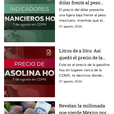
dólar frente al peso
hoy! Así quedó este
El precio del dólar presenta
una ligera baja frente al peso
viernes 7 de agosto
mexicano, mientras que el
2026
petróleo también presenta una
07 agosto, 2026
caída este viernes 7 de agosto
2026.
Litros de a litro: Así
quedó el precio de la
gasolina HOY
Este es el precio de la gasolina
hoy en lugares cerca de la
CDMX; te decimos dónde
encontrarla más barata este
07 agosto, 2026
viernes 7 de agosto 2026,
estado por estado.
Revelan la millonada
que pierde México por