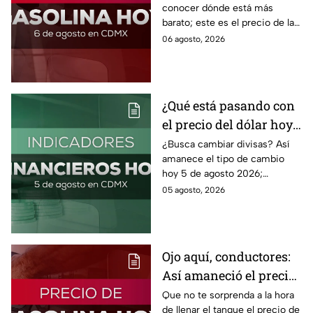
conocer dónde está más
barato; este es el precio de la
gasolina para hoy jueves 6 de
06 agosto, 2026
agosto 2026 sin afectar tu
bolsillo.
¿Qué está pasando con
el precio del dólar hoy
miércoles 5 de agosto
¿Busca cambiar divisas? Así
amanece el tipo de cambio
2026?
hoy 5 de agosto 2026;
consulta el precio del dólar
05 agosto, 2026
este miércoles y conoce si es
conveniente comprar.
Ojo aquí, conductores:
Así amaneció el precio
de la gasolina HOY
Que no te sorprenda a la hora
de llenar el tanque el precio de