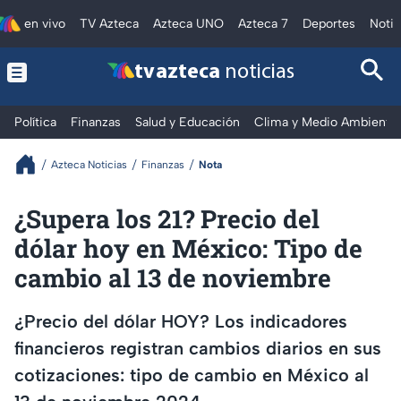
en vivo
TV Azteca
Azteca UNO
Azteca 7
Deportes
Notic
tv azteca
noticias
Política
Finanzas
Salud y Educación
Clima y Medio Ambiente
Azteca Noticias
Finanzas
Nota
¿Supera los 21? Precio del
dólar hoy en México: Tipo de
cambio al 13 de noviembre
¿Precio del dólar HOY? Los indicadores
financieros registran cambios diarios en sus
cotizaciones: tipo de cambio en México al