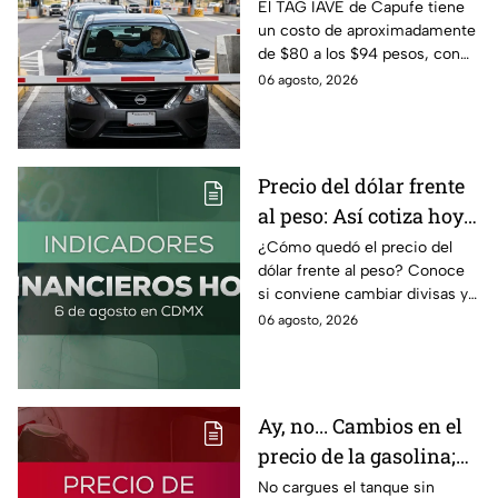
razones por las que no
El TAG IAVE de Capufe tiene
un costo de aproximadamente
pasa en la caseta
de $80 a los $94 pesos, con
IVA incluido; te compartimos
06 agosto, 2026
las razones por las que podría
bloquearse.
Precio del dólar frente
al peso: Así cotiza hoy 6
de agosto 2026
¿Cómo quedó el precio del
dólar frente al peso? Conoce
si conviene cambiar divisas y
cómo el flujo en el estrecho de
06 agosto, 2026
Ormuz afecta al precio del
petróleo.
Ay, no... Cambios en el
precio de la gasolina;
así quedó HOY
No cargues el tanque sin