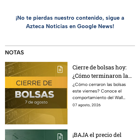
¡No te pierdas nuestro contenido, sigue a
Azteca Noticias en Google News!
NOTAS
Cierre de bolsas hoy:
¿Cómo terminaron la
BMV y el Wall Street
¿Cómo cerraron las bolsas
este viernes? Conoce el
hoy 7 de agosto
comportamiento del Wall
Street y de la BMV, así como el
07 agosto, 2026
precio de venta y compra del
dólar.
¡BAJA el precio del