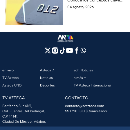
Conoce los conceptos clave
como CAT, fecha de corte,
04 agosto, 2026
pago mínimo e intereses para
evitar dudas.
en vivo
Azteca 7
adn Noticias
TV Azteca
Noticias
a más +
Azteca UNO
Deportes
TV Azteca Internacional
TV AZTECA
CONTACTO
Periférico Sur 4121,
contacto@tvazteca.com
Col. Fuentes Del Pedregal,
55 1720 1313
| Conmutador
C.P. 14141,
Ciudad De México, México.