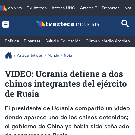
en vivo
TV Azteca
Azteca UNO
Azteca 7
Deportes
Notic
tv azteca
noticias
Política
Finanzas
Salud y Educación
Clima y Medio Ambiente
Azteca Noticias
Mundo
Nota
VIDEO: Ucrania detiene a dos
chinos integrantes del ejército
de Rusia
El presidente de Ucrania compartió un video
donde aparece uno de los chinos detenidos;
el gobierno de China ya había sido señalado