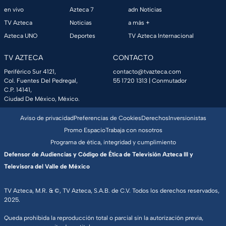
en vivo
Azteca 7
adn Noticias
TV Azteca
Noticias
a más +
Azteca UNO
Deportes
TV Azteca Internacional
TV AZTECA
CONTACTO
Periférico Sur 4121,
contacto@tvazteca.com
Col. Fuentes Del Pedregal,
55 1720 1313
| Conmutador
C.P. 14141,
Ciudad De México, México.
Aviso de privacidad
Preferencias de Cookies
Derechos
Inversionistas
Promo Espacio
Trabaja con nosotros
Programa de ética, integridad y cumplimiento
Defensor de Audiencias y Código de Ética de Televisión Azteca III y
Televisora del Valle de México
TV Azteca, M.R. & ©, TV Azteca, S.A.B. de C.V. Todos los derechos reservados,
2025.
Queda prohibida la reproducción total o parcial sin la autorización previa,