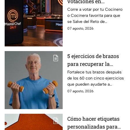
votaciones en
MasterChef 24/7 para
Corre a votar por tu Cocinero
o Cocinera favorita para que
que salves a un
se Salve del Reto de
Cocinero del Reto de
Eliminación de MasterChef
07 agosto, 2026
Eliminación de este
24/7 de este próximo
domingo
domingo.
5 ejercicios de brazos
para recuperar la
fuerza después de los
Fortalece tus brazos después
de los 60 con cinco ejercicios
60
que pueden ayudarte a
recuperar fuerza, movilidad y
07 agosto, 2026
seguridad en los movimientos
cotidianos.
Cómo hacer etiquetas
personalizadas para