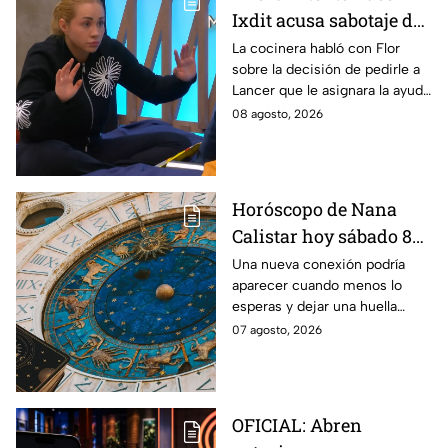
Ixdit acusa sabotaje de
Ramahá en la pasada
La cocinera habló con Flor
sobre la decisión de pedirle a
gala de salvación de
Lancer que le asignara la ayuda
MasterChef 24/7
de Ramahá y no la de Daniela
08 agosto, 2026
Horóscopo de Nana
Calistar hoy sábado 8
de agosto del 2026 para
Una nueva conexión podría
aparecer cuando menos lo
cada signo; una
esperas y dejar una huella
conexión inesperada
importante.
07 agosto, 2026
podría transformar tus
próximos días
OFICIAL: Abren