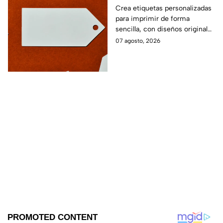
imprimir
Crea etiquetas personalizadas
para imprimir de forma
sencilla, con diseños originales
y detalles adaptados a tus
07 agosto, 2026
gustos, eventos o proyectos.