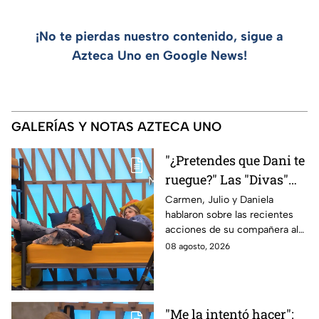
¡No te pierdas nuestro contenido, sigue a
Azteca Uno en Google News!
GALERÍAS Y NOTAS AZTECA UNO
"¿Pretendes que Dani te
ruegue?" Las "Divas"
lamentan el
Carmen, Julio y Daniela
hablaron sobre las recientes
comportamiento de
acciones de su compañera al
Michelle en MasterChef
interior del Mundo MasterChef
08 agosto, 2026
24/7
"Me la intentó hacer":