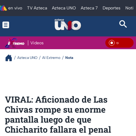
en vivo
TV Azteca
Azteca UNO
Azteca 7
Deportes
Notic
Videos
En Vi
Azteca UNO
Al Extremo
Nota
VIRAL: Aficionado de Las
Chivas rompe su enorme
pantalla luego de que
Chicharito fallara el penal