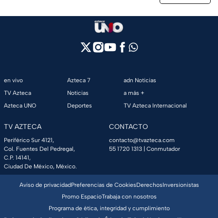
en vivo
Azteca 7
adn Noticias
TV Azteca
Noticias
a más +
Azteca UNO
Deportes
TV Azteca Internacional
TV AZTECA
CONTACTO
Periférico Sur 4121,
contacto@tvazteca.com
Col. Fuentes Del Pedregal,
55 1720 1313
| Conmutador
C.P. 14141,
Ciudad De México, México.
Aviso de privacidad
Preferencias de Cookies
Derechos
Inversionistas
Promo Espacio
Trabaja con nosotros
Programa de ética, integridad y cumplimiento