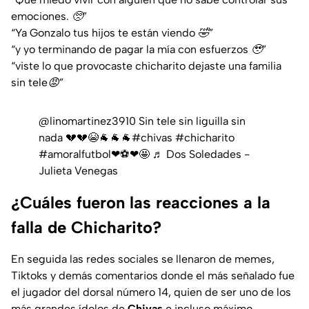
emociones. 🥺”
“Ya Gonzalo tus hijos te están viendo 🤣”
“y yo terminando de pagar la mía con esfuerzos 🥹”
“viste lo que provocaste chicharito dejaste una familia
sin tele😡”
@linomartinez3910
Sin tele sin liguilla sin
nada 💔💔😭🐐🐐🐐
#chivas
#chicharito
#amoralfutbol❤⚽️❤🤩
♬ Dos Soledades -
Julieta Venegas
¿Cuáles fueron las reacciones a la
falla de Chicharito?
En seguida las redes sociales se llenaron de memes,
Tiktoks y demás comentarios donde el más señalado fue
el jugador del dorsal número 14, quien de ser uno de los
más grandes ídolos de
Chivas
e incluso máximo