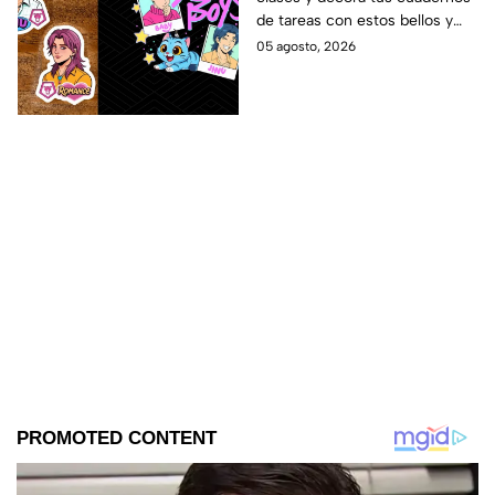
para este regreso a
de tareas con estos bellos y
clases
divertidos stickers de los Saja
05 agosto, 2026
Boys. ¡Mira las plantillas!