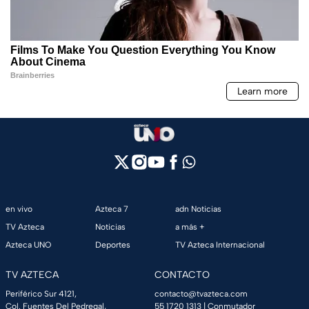
en vivo
Azteca 7
adn Noticias
TV Azteca
Noticias
a más +
Azteca UNO
Deportes
TV Azteca Internacional
TV AZTECA
CONTACTO
Periférico Sur 4121,
contacto@tvazteca.com
Col. Fuentes Del Pedregal,
55 1720 1313
| Conmutador