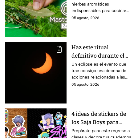
hierbas aromáticas
cocina para dar más
indispensables para cocinar
sabor a tus platillos
como en MasterChef 24/7.
05 agosto, 2026
Haz este ritual
definitivo durante el
eclipse de agosto para
Un eclipse es el evento que
trae consigo una decena de
encontrar el amor
acciones relacionadas a las
energías. Por eso se anima a
05 agosto, 2026
realizar este ritual para
encontrar el amor.
4 ideas de stickers de
los Saja Boys para
forrar libretas de tareas
Prepárate para este regreso a
clases y decora tus cuadernos