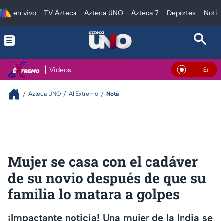
en vivo
TV Azteca
Azteca UNO
Azteca 7
Deportes
Notic
Videos
En Vivo
Azteca UNO
Al Extremo
Nota
Mujer se casa con el cadáver
de su novio después de que su
familia lo matara a golpes
¡Impactante noticia! Una mujer de la India se