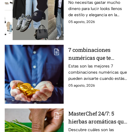
este regreso a clases
No necesitas gastar mucho
dinero para lucir looks llenos
2026? Lucirás
de estilo y elegancia en la
sofisticada y elegante
escuela, solo prendas básicas
05 agosto, 2026
con prendas básicas
que aquí te compartiremos.
sin gastar mucho
dinero
7 combinaciones
numéricas que te
avisan que un milagro
Estas son las mejores 7
combinaciones numéricas que
económico está en
pueden avisarte cuando estás
camino
a punto de vivir un milagro en
05 agosto, 2026
el aspecto financiero y recibir
riqueza
MasterChef 24/7: 5
hierbas aromáticas que
no pueden faltar en tu
Descubre cuáles son las