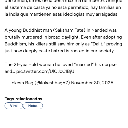
del crimen, se les dé la pena máxima de muerte. Aunque
el sistema de casta ya no está permitido, hay familias en
la India que mantienen esas ideologías muy arraigadas.
A young Buddhist man (Saksham Tate) in Nanded was
brutally murdered in broad daylight. Even after adopting
Buddhism, his killers still saw him only as “Dalit,” proving
just how deeply caste hatred is rooted in our society.
The 21-year-old woman he loved “married” his corpse
and…
pic.twitter.com/UlCJcCIBjU
— Lokesh Bag (@lokeshbag67)
November 30, 2025
Tags relacionados
Viral
Notas