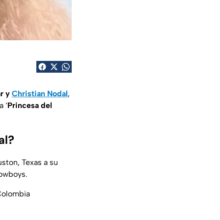
ar y
Christian Nodal
,
a ‘
Princesa del
al?
ston, Texas a su
Cowboys.
 Colombia