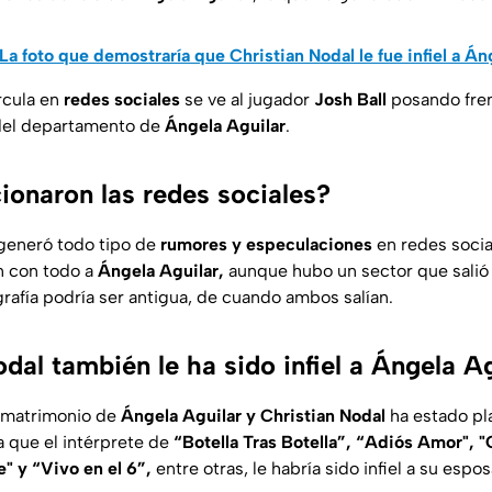
La foto que demostraría que Christian Nodal le fue infiel a Án
rcula en
redes sociales
se ve al jugador
Josh Ball
posando fren
 del departamento de
Ángela Aguilar
.
onaron las redes sociales?
 generó todo tipo de
rumores y especulaciones
en redes socia
on con todo a
Ángela Aguilar,
aunque hubo un sector que salió 
grafía podría ser antigua, de cuando ambos salían.
dal también le ha sido infiel a Ángela A
 matrimonio de
Ángela Aguilar y Christian Nodal
ha estado pl
a que el intérprete de
“Botella Tras Botella”, “Adiós Amor", 
" y “Vivo en el 6”,
entre otras, le habría sido infiel a su espos