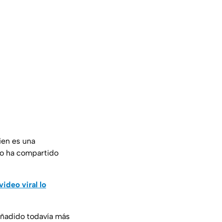
ien es una
so ha compartido
ideo viral lo
añadido todavía más