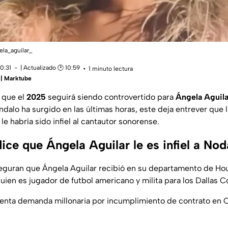
ela_aguilar_
10:31
| Actualizado 🕑 10:59
1 minuto lectura
 | Marktube
 que el
2025
seguirá siendo controvertido para
Ángela Aguil
alo ha surgido en las últimas horas, este deja entrever que l
’ le habría sido infiel al cantautor sonorense.
ice que Ángela Aguilar le es infiel a Nod
guran que Ángela Aguilar recibió en su departamento de Hou
quien es jugador de futbol americano y milita para los Dallas 
renta demanda millonaria por incumplimiento de contrato en