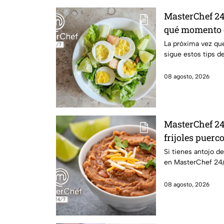
MasterChef 24/
qué momento e
cocido
La próxima vez que
sigue estos tips d
08 agosto, 2026
MasterChef 24
frijoles puerc
Si tienes antojo de
en MasterChef 24/
08 agosto, 2026