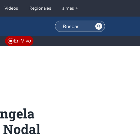
Regionales
Videos
a más +
En Vivo
Ángela
n Nodal