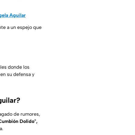
gela Aguilar
te a un espejo que
les donde los
en su defensa y
guilar?
agado de rumores,
"Cumbión Dolido",
a.