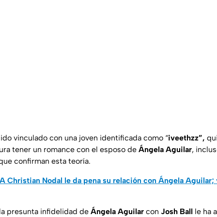
ido vinculado con una joven identificada como “
iveethzz”,
qu
gura tener un romance con el esposo de
Ángela Aguilar
, inclu
ue confirman esta teoría.
A Christian Nodal le da pena su relación con Ángela Aguilar; v
la presunta infidelidad de
Ángela Aguilar
con
Josh Ball
le ha 