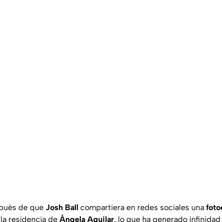
spués de que
Josh Ball
compartiera en redes sociales una
foto
 la residencia de
Ángela Aguilar
, lo que ha generado infinidad