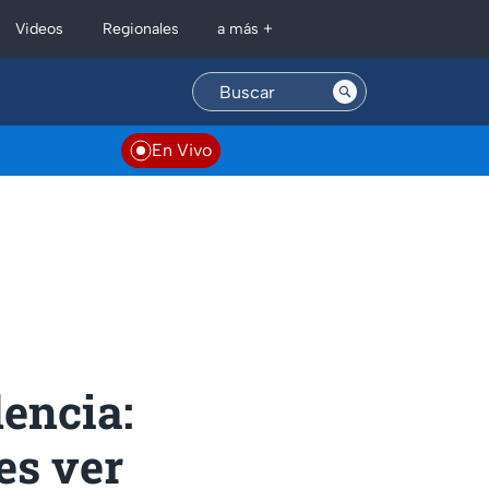
Regionales
Videos
a más +
En Vivo
dencia:
es ver