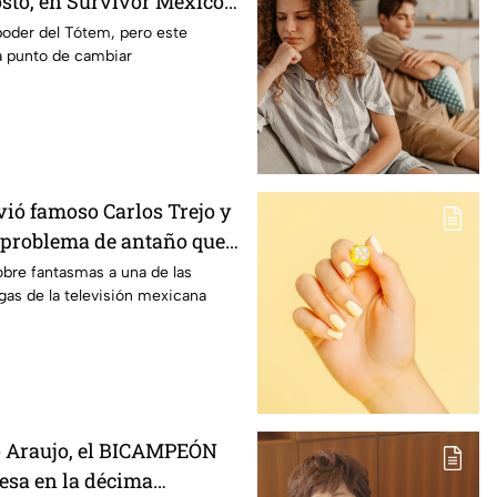
osto, en Survivor México
n Llamas?
poder del Tótem, pero este
a punto de cambiar
vió famoso Carlos Trejo y
 problema de antaño que
redo Adame
obre fantasmas a una de las
rgas de la televisión mexicana
o Araujo, el BICAMPEÓN
esa en la décima