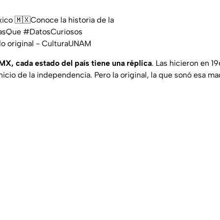
ico
🇲🇽Conoce la historia de la
asQue
#DatosCuriosos
o original - CulturaUNAM
MX, cada estado del país tiene una réplica
. Las hicieron en 1
inicio de la independencia. Pero la original, la que sonó esa m