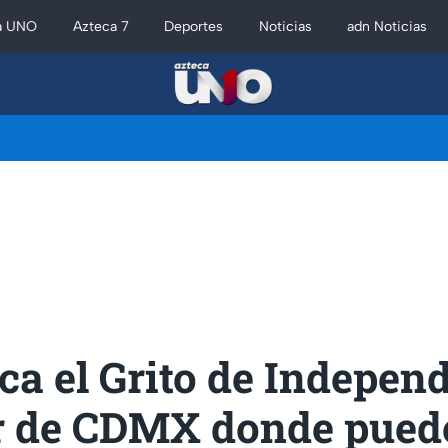
a UNO
Azteca 7
Deportes
Noticias
adn Noticias
ca el Grito de Indepen
ar de CDMX donde pued