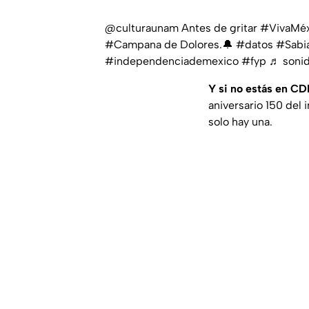
@culturaunam
Antes de gritar
#VivaMéx
#Campana
de Dolores.🔔
#datos
#Sabi
#independenciademexico
#fyp
♬ sonid
Y si no estás en CD
aniversario 150 del 
solo hay una.