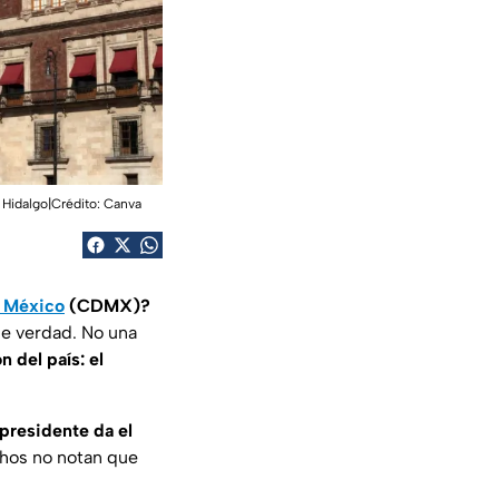
 Hidalgo|Crédito: Canva
e México
(CDMX)?
de verdad. No una
n del país: el
 presidente da el
chos no notan que