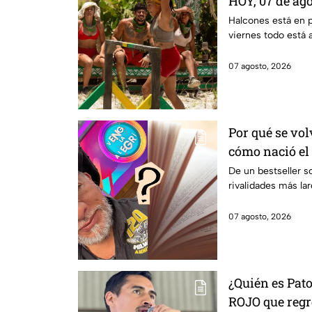
HOY, 07 de ag
La Reliquia e
Halcones está en 
viernes todo está 
07 agosto, 2026
Por qué se vol
cómo nació el
tiene con Alf
De un bestseller s
rivalidades más la
07 agosto, 2026
¿Quién es Pat
ROJO que regr