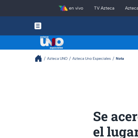
en vivo
TV Azteca
Aztec
Azteca UNO
Azteca Uno Especiales
Nota
Se acer
el lug