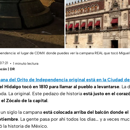
ependencia: el lugar de CDMX donde puedes ver la campana REAL que tocó Miguel
07:21
1 minuto lectura
incón | DR
ana del Grito de Independencia original está en la Ciudad d
 Hidalgo tocó en 1810 para llamar al pueblo
a levantarse
. La 
nda. La original. Este pedazo de historia
está justo en el corazó
 el Zócalo de la capital
.
un siglo la campana
está colocada arriba del balcón donde el
eptiembre
. La gente pasa por ahí todos los días… y a veces mu
la historia de México.