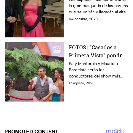
la gran búsqueda de las parejas
Vista
que se unirán y llegarán al altar
para jurarse amor eterno en
04 octubre, 2023
Casados a Primera Vista.
FOTOS | "Casados a
Primera Vista" pondrá
a prueba la ciencia del
Paty Manterola y Mauricio
Barcelata serán los
amor
conductores del show más
esperado. Te contamos en
17 agosto, 2023
fotos.