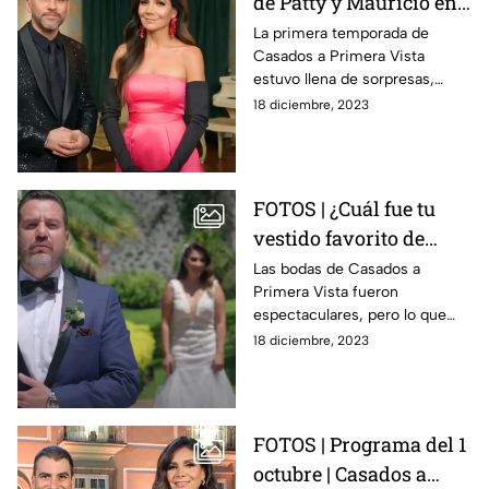
de Patty y Mauricio en
Casados a Primera
La primera temporada de
Casados a Primera Vista
Vista
estuvo llena de sorpresas,
entre ellas, nuestros
18 diciembre, 2023
conductores Patty Manterola y
Mauricio Barcelata.
FOTOS | ¿Cuál fue tu
vestido favorito de
Casados a Primera
Las bodas de Casados a
Primera Vista fueron
Vista?
espectaculares, pero lo que
llamó mucho la atención
18 diciembre, 2023
fueron los bellísimos vestidos
de las hermosas novias.
FOTOS | Programa del 1
octubre | Casados a