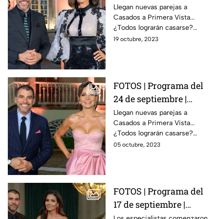
Primera Vista
Llegan nuevas parejas a
Casados a Primera Vista...
¿Todos lograrán casarse?
Nuestros especialistas
19 octubre, 2023
continúan uniendo personas
en este arriesgado
experimento.
FOTOS | Programa del
24 de septiembre |
Casados a Primera
Llegan nuevas parejas a
Casados a Primera Vista...
Vista
¿Todos lograrán casarse?
Nuestros especialistas
05 octubre, 2023
continúan uniendo personas
en este arriesgado
experimento.
FOTOS | Programa del
17 de septiembre |
Casados a Primera
Los especialistas comenzaron