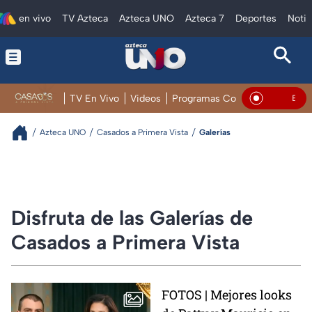
en vivo
TV Azteca
Azteca UNO
Azteca 7
Deportes
Notic
TV En Vivo
Videos
Programas Completos
Galerí
En Viv
Azteca UNO
Casados a Primera Vista
Galerías
Disfruta de las Galerías de
Casados a Primera Vista
FOTOS | Mejores looks