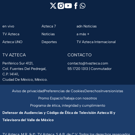
en vivo
Azteca 7
adn Noticias
TV Azteca
Noticias
a más +
Azteca UNO
Deportes
TV Azteca Internacional
TV AZTECA
CONTACTO
Periférico Sur 4121,
contacto@tvazteca.com
Col. Fuentes Del Pedregal,
55 1720 1313
| Conmutador
C.P. 14141,
Ciudad De México, México.
Aviso de privacidad
Preferencias de Cookies
Derechos
Inversionistas
Promo Espacio
Trabaja con nosotros
Programa de ética, integridad y cumplimiento
Defensor de Audiencias y Código de Ética de Televisión Azteca III y
Televisora del Valle de México
TV Azteca, M.R. & ©, TV Azteca, S.A.B. de C.V. Todos los derechos reservados,