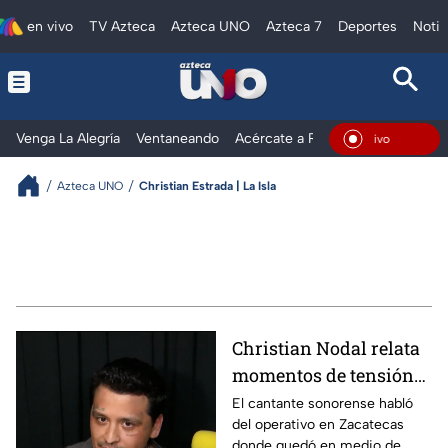
en vivo
TV Azteca
Azteca UNO
Azteca 7
Deportes
Notic
Venga La Alegría
Ventaneando
Acércate a Rocío
Al Extremo
En Vivo
Azteca UNO
Christian Estrada | La Isla
Christian Nodal relata
momentos de tensión
en Zacatecas y
El cantante sonorense habló
del operativo en Zacatecas
confirma demanda
donde quedó en medio de