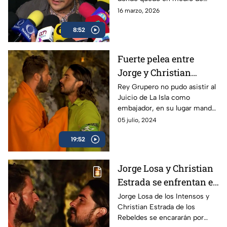
contra Cazzu
fuego cruzado junto con su
16 marzo, 2026
esposa Ángela Aguilar, donde
8:52
expresó sentir mucho miedo.
Fuerte pelea entre
Jorge y Christian
durante el Juicio de La
Rey Grupero no pudo asistir al
Juicio de La Isla como
Isla
embajador, en su lugar mandó
a Christian y él aprovechó para
05 julio, 2024
sacar su coraje del pasado
19:52
contra Jorge.
Jorge Losa y Christian
Estrada se enfrentan en
La Isla
Jorge Losa de los Intensos y
Christian Estrada de los
Rebeldes se encararán por