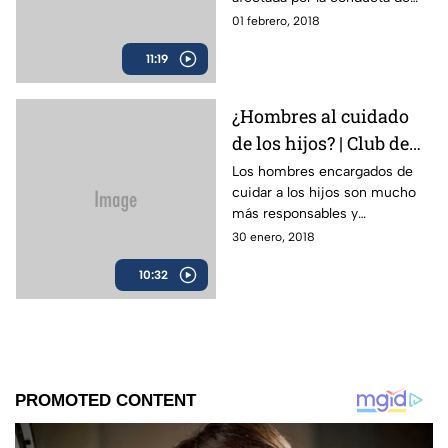
otra persona y está
01 febrero, 2018
obsesionado tratando de
11:19
controlar esta conducta.
¿Hombres al cuidado
de los hijos? | Club de
Eva
Los hombres encargados de
cuidar a los hijos son mucho
más responsables y
concientes de la labor que
30 enero, 2018
realizan las mujeres.
10:32