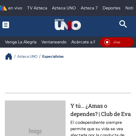
en vivo
TV Azteca
Azteca UNO
Azteca 7
Deportes
Notic
Venga La Alegría
Ventaneando
Acércate a Rocío
Al Extremo
En Vivo
Azteca UNO
Especialistas
Y tú... ¿Amas o
dependes? | Club de Eva
El codependiente siempre
permite que su vida se vea
afectada por la conducta de